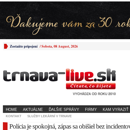
Zostaňte pripojení
/
Sobota, 08 August, 2026
HOME
AKTUÁLNE
ĎALŠIE SPRÁVY
FIRMY
KAM VYRAZIŤ
KONTAKT
SLUŽBY LEKÁRNÍ V TRNAVE
Polícia je spokojná, zápas sa obišiel bez incidento