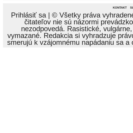
KONTAKT
S
Prihlásiť sa
| © Všetky práva vyhraden
čitateľov nie sú názormi prevádzk
nezodpovedá. Rasistické, vulgárne,
vymazané. Redakcia si vyhradzuje právo
smerujú k vzájomnému napádaniu sa a o