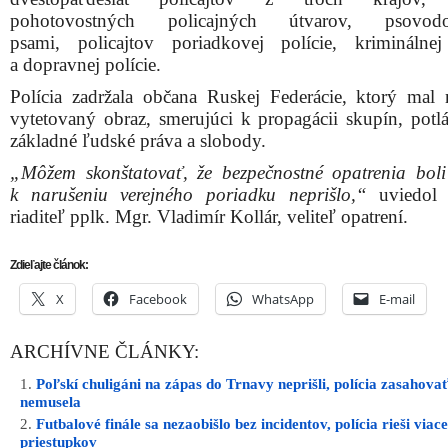
pohotovostných policajných útvarov, psovo
psami, policajtov poriadkovej polície, kriminálnej
a dopravnej polície.
Polícia zadržala občana Ruskej Federácie, ktorý mal
vytetovaný obraz, smerujúci k propagácii skupín, potlá
základné ľudské práva a slobody.
„Môžem skonštatovať, že bezpečnostné opatrenia boli
k narušeniu verejného poriadku neprišlo,“
uviedol 
riaditeľ pplk. Mgr. Vladimír Kollár, veliteľ opatrení.
Zdieľajte článok:
X
Facebook
WhatsApp
E-mail
ARCHÍVNE ČLÁNKY:
Poľskí chuligáni na zápas do Trnavy neprišli, polícia zasahova
nemusela
Futbalové finále sa nezaobišlo bez incidentov, polícia rieši viac
priestupkov