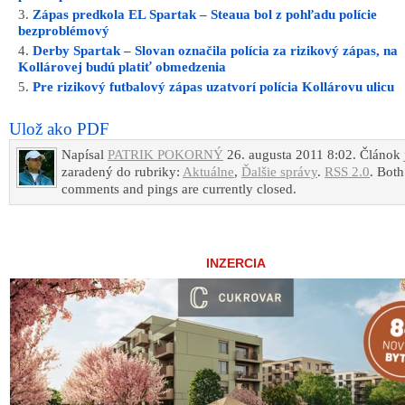
Zápas predkola EL Spartak – Steaua bol z pohľadu polície
bezproblémový
Derby Spartak – Slovan označila polícia za rizikový zápas, na
Kollárovej budú platiť obmedzenia
Pre rizikový futbalový zápas uzatvorí polícia Kollárovu ulicu
Ulož ako PDF
Napísal
PATRIK POKORNÝ
26. augusta 2011 8:02. Článok 
zaradený do rubriky:
Aktuálne
,
Ďalšie správy
.
RSS 2.0
. Both
comments and pings are currently closed.
INZERCIA