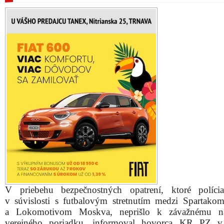
V priebehu bezpečnostných opatrení, ktoré polícia
v súvislosti s futbalovým stretnutím medzi Spartako
a Lokomotivom Moskva, neprišlo k závažnému na
verejného poriadku, informoval hovorca KR PZ v