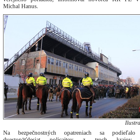
Michal Hanus.
Ilustr
Na bezpečnostných opatreniach sa podieľalo
dvestopäťdesiat policajtov z troch krajov, 