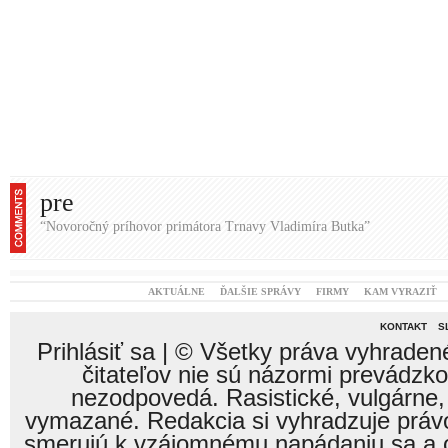
pre
“Novoročný príhovor primátora Trnavy Vladimíra Butka”
AKTUÁLNE
ĎALŠIE SPRÁVY
FIRMY
KAM VYRAZIŤ
KONTAKT
S
Prihlásiť sa
| © Všetky práva vyhraden
čitateľov nie sú názormi prevádzk
nezodpovedá. Rasistické, vulgárne,
vymazané. Redakcia si vyhradzuje právo
smerujú k vzájomnému napádaniu sa a o