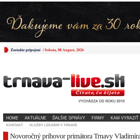
Zostaňte pripojení
/
Sobota, 08 August, 2026
HOME
AKTUÁLNE
ĎALŠIE SPRÁVY
FIRMY
KAM VYRAZIŤ
KONTAKT
SLUŽBY LEKÁRNÍ V TRNAVE
Novoročný príhovor primátora Trnavy Vladimír