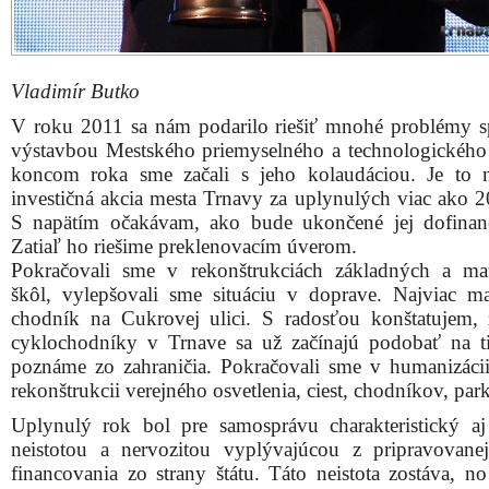
Vladimír Butko
V roku 2011 sa nám podarilo riešiť mnohé problémy s
výstavbou Mestského priemyselného a technologického
koncom roka sme začali s jeho kolaudáciou. Je to n
investičná akcia mesta Trnavy za uplynulých viac ako 2
S napätím očakávam, ako bude ukončené jej dofinan
Zatiaľ ho riešime preklenovacím úverom.
Pokračovali sme v rekonštrukciách základných a ma
škôl, vylepšovali sme situáciu v doprave. Najviac ma
chodník na Cukrovej ulici. S radosťou konštatujem,
cyklochodníky v Trnave sa už začínajú podobať na ti
poznáme zo zahraničia. Pokračovali sme v humanizácii 
rekonštrukcii verejného osvetlenia, ciest, chodníkov, par
Uplynulý rok bol pre samosprávu charakteristický a
neistotou a nervozitou vyplývajúcou z pripravovan
financovania zo strany štátu. Táto neistota zostáva, no