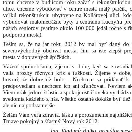
tomu chceme v budúcom roku začať s rekonštrukciou
ulice, chceme vybudovať v centre mesta malý parčík, 
veľkú rekonštrukciu ubytovne na Kollárovej ulici, kd
vybudovať malometrážne byty a centrálnu kuchyňu pre
našich seniorov (varíme okolo 100 000 jedál ročne s f
podporou mesta).
Teším sa, že na jar roku 2012 by mal byť daný do 
severovýchodný obchvat mesta, čím sa iste zlepší pre
mesta v dopravných špičkách.
Vážení spoluobčania, žijeme v dobe, keď sa zovšadia
valia hrozby rôznych kríz a ťažkostí. Žijeme v dobe
hovorí, že dobre už bolo… Nechcem sa pridávať k 
predpovediam a nechcem ich ani zľahčovať. Neviem a
Viem však jedno: šťastie a spokojnosť človeka vychádza 
svedomia každého z nás. Všetko ostatné dokáže byť tiež 
ale nie najpodstatnejšie.
Želám Vám veľa zdravia, lásku a porozumenie najbližšíc
Trnave pokojný a šťastný Nový rok 2012.
Ing. Vladimír Butko, primátor mest