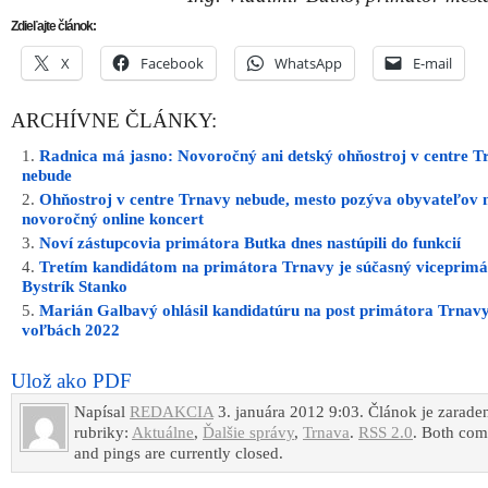
Zdieľajte článok:
X
Facebook
WhatsApp
E-mail
ARCHÍVNE ČLÁNKY:
Radnica má jasno: Novoročný ani detský ohňostroj v centre T
nebude
Ohňostroj v centre Trnavy nebude, mesto pozýva obyvateľov 
novoročný online koncert
Noví zástupcovia primátora Butka dnes nastúpili do funkcií
Tretím kandidátom na primátora Trnavy je súčasný viceprimá
Bystrík Stanko
Marián Galbavý ohlásil kandidatúru na post primátora Trnav
voľbách 2022
Ulož ako PDF
Napísal
REDAKCIA
3. januára 2012 9:03. Článok je zarade
rubriky:
Aktuálne
,
Ďalšie správy
,
Trnava
.
RSS 2.0
. Both co
and pings are currently closed.