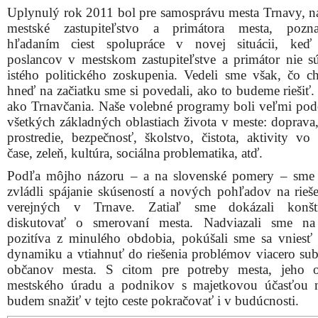
Uplynulý rok 2011 bol pre samosprávu mesta Trnavy, n
mestské zastupiteľstvo a primátora mesta, pozn
hľadaním ciest spolupráce v novej situácii, keď 
poslancov v mestskom zastupiteľstve a primátor nie s
istého politického zoskupenia. Vedeli sme však, čo c
hneď na začiatku sme si povedali, ako to budeme riešiť.
ako Trnavčania. Naše volebné programy boli veľmi po
všetkých základných oblastiach života v meste: doprava,
prostredie, bezpečnosť, školstvo, čistota, aktivity v
čase, zeleň, kultúra, sociálna problematika, atď.
Podľa môjho názoru – a na slovenské pomery – sme
zvládli spájanie skúseností a nových pohľadov na rieše
verejných v Trnave. Zatiaľ sme dokázali konštr
diskutovať o smerovaní mesta. Nadviazali sme n
pozitíva z minulého obdobia, pokúšali sme sa vniesť
dynamiku a vtiahnuť do riešenia problémov viacero sub
občanov mesta. S citom pre potreby mesta, jeho o
mestského úradu a podnikov s majetkovou účasťou 
budem snažiť v tejto ceste pokračovať i v budúcnosti.