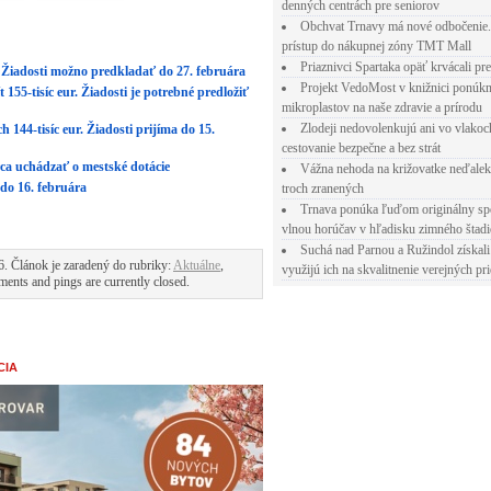
denných centrách pre seniorov
Obchvat Trnavy má nové odbočenie.
prístup do nákupnej zóny TMT Mall
Priaznivci Spartaka opäť krvácali pr
ur. Žiadosti možno predkladať do 27. februára
Projekt VedoMost v knižnici ponúkn
155-tisíc eur. Žiadosti je potrebné predložiť
mikroplastov na naše zdravie a prírodu
Zlodeji nedovolenkujú ani vo vlakoc
h 144-tisíc eur. Žiadosti prijíma do 15.
cestovanie bezpečne a bez strát
rca uchádzať o mestské dotácie
Vážna nehoda na križovatke neďalek
 do 16. februára
troch zranených
Trnava ponúka ľuďom originálny sp
vlnou horúčav v hľadisku zimného štad
Suchá nad Parnou a Ružindol získali
6. Článok je zaradený do rubriky:
Aktuálne
,
využijú ich na skvalitnenie verejných pri
ents and pings are currently closed.
CIA