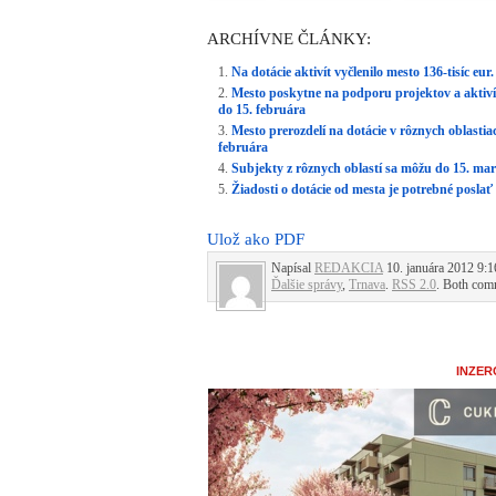
ARCHÍVNE ČLÁNKY:
Na dotácie aktivít vyčlenilo mesto 136-tisíc e
Mesto poskytne na podporu projektov a aktivít 
do 15. februára
Mesto prerozdelí na dotácie v rôznych oblastiac
februára
Subjekty z rôznych oblastí sa môžu do 15. ma
Žiadosti o dotácie od mesta je potrebné poslať
Ulož ako PDF
Napísal
REDAKCIA
10. januára 2012 9:1
Ďalšie správy
,
Trnava
.
RSS 2.0
. Both comm
INZER