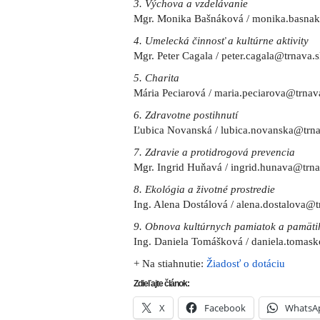
3. Výchova a vzdelávanie
Mgr. Monika Bašnáková / monika.basna
4. Umelecká činnosť a kultúrne aktivity
Mgr. Peter Cagala / peter.cagala@trnava.
5. Charita
Mária Peciarová / maria.peciarova@trnav
6. Zdravotne postihnutí
Ľubica Novanská / lubica.novanska@trna
7. Zdravie a protidrogová prevencia
Mgr. Ingrid Huňavá / ingrid.hunava@trna
8. Ekológia a životné prostredie
Ing. Alena Dostálová / alena.dostalova@t
9. Obnova kultúrnych pamiatok a pamäti
Ing. Daniela Tomášková / daniela.tomas
+ Na stiahnutie:
Žiadosť o dotáciu
Zdieľajte článok:
X
Facebook
WhatsA