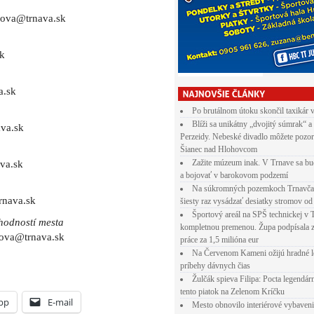
kova@trnava.sk
sk
a.sk
Po brutálnom útoku skončil taxikár 
Blíži sa unikátny „dvojitý súmrak“ a
va.sk
Perzeidy. Nebeské divadlo môžete pozor
Šianec nad Hlohovcom
Zažite múzeum inak. V Trnave sa bu
va.sk
a bojovať v barokovom podzemí
Na súkromných pozemkoch Trnavča
rnava.sk
šiesty raz vysádzať desiatky stromov od
Športový areál na SPŠ technickej v 
hodností mesta
kompletnou premenou. Župa podpísala 
kova@trnava.sk
práce za 1,5 milióna eur
Na Červenom Kameni ožijú hradné l
príbehy dávnych čias
Žulčák spieva Filipa: Pocta legendá
tento piatok na Zelenom Kríčku
pp
E-mail
Mesto obnovilo interiérové vybaven