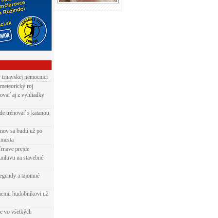
v trnavskej nemocnici
 meteorický roj
ovať aj z vyhliadky
de trénovať s katanou
nov sa budú už po
 mesta
Trnave prejde
zmluvu na stavebné
egendy a tajomné
rnemu hudobníkovi už
ie vo všetkých