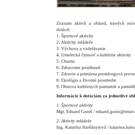
Zoznam aktivít a oblastí, ktorých ro
dotácií:
1. Športové aktivity
2. Aktivity mládeže
3. Výchova a vzdelávanie
4. Umelecká činnosť a kultúrne aktivity
5. Charita
6. Zdravotne postihnutí
7. Zdravie a primárna protidrogová preve
8. Ekológia a životné prostredie
9. Obnova kultúrnych pamiatok a pamäti
Informácie k dotáciám za jednotlivé obl
1. Športové aktivity
Mgr. Eduard Guniš / eduard.gunis@trnav
2. Aktivity mládeže
Ing. Katarína Haršányiová / katarina.har