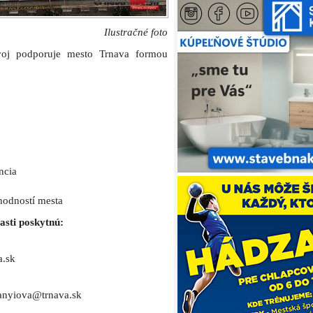
Ilustračné foto
zvoj podporuje mesto Trnava formou
ncia
hodností mesta
asti poskytnú:
a.sk
sanyiova@trnava.sk