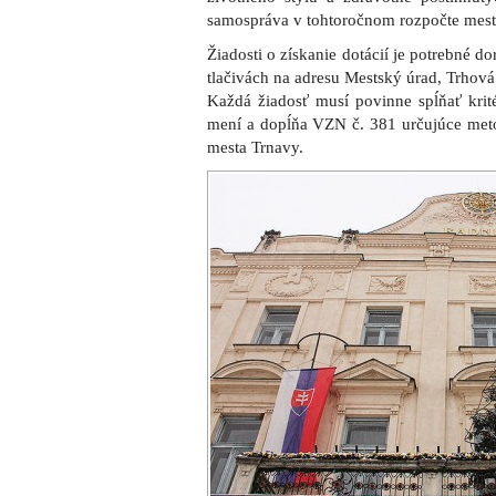
samospráva v tohtoročnom rozpočte mest
Žiadosti o získanie dotácií je potrebné 
tlačivách na adresu Mestský úrad, Trhová 
Každá žiadosť musí povinne spĺňať krit
mení a dopĺňa VZN č. 381 určujúce meto
mesta Trnavy.