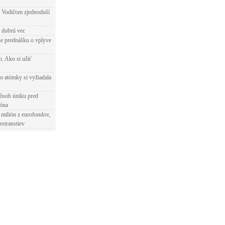
 Vodičom zjednoduší
e dobrú vec
e prednášku o vplyve
h. Ako si užiť
o atómky si vyžiadala
ôsob úniku pred
ióna
 milión z eurofondov,
estranstiev