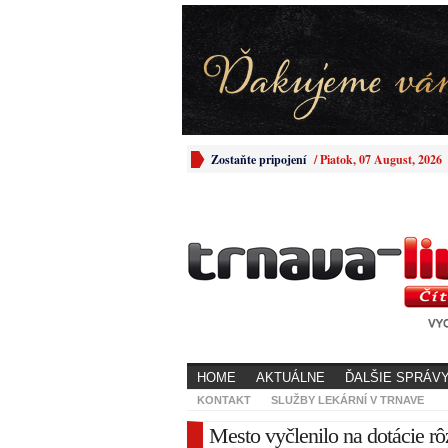
Zostaňte pripojení
/
Piatok, 07 August, 2026
HOME
AKTUÁLNE
ĎALŠIE SPRÁV
KONTAKT
SLUŽBY LEKÁRNÍ V TRNAVE
Mesto vyčlenilo na dotácie rôz