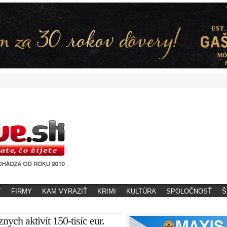
Y
FIRMY
KAM VYRAZIŤ
KRIMI
KULTÚRA
SPOLOČNOSŤ
Š
nych aktivít 150-tisíc eur.