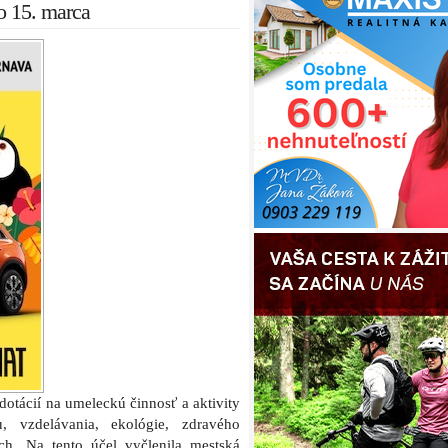
do 15. marca
dotácií na umeleckú činnosť a aktivity
u, vzdelávania, ekológie, zdravého
ch. Na tento účel vyčlenila mestská