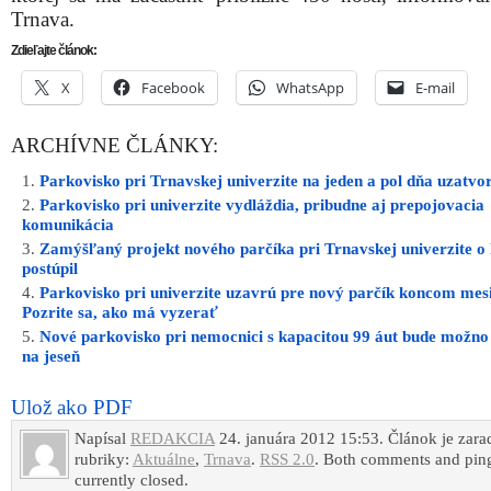
Trnava.
Zdieľajte článok:
X
Facebook
WhatsApp
E-mail
ARCHÍVNE ČLÁNKY:
Parkovisko pri Trnavskej univerzite na jeden a pol dňa uzatvo
Parkovisko pri univerzite vydláždia, pribudne aj prepojovacia
komunikácia
Zamýšľaný projekt nového parčíka pri Trnavskej univerzite o 
postúpil
Parkovisko pri univerzite uzavrú pre nový parčík koncom mes
Pozrite sa, ako má vyzerať
Nové parkovisko pri nemocnici s kapacitou 99 áut bude možno
na jeseň
Ulož ako PDF
Napísal
REDAKCIA
24. januára 2012 15:53. Článok je zar
rubriky:
Aktuálne
,
Trnava
.
RSS 2.0
. Both comments and ping
currently closed.