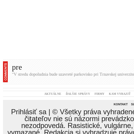
pre
“V stredu dopoludnia bude uzavreté parkovisko pri Trnavskej univerzit
AKTUÁLNE
ĎALŠIE SPRÁVY
FIRMY
KAM VYRAZIŤ
KONTAKT
S
Prihlásiť sa
| © Všetky práva vyhraden
čitateľov nie sú názormi prevádzk
nezodpovedá. Rasistické, vulgárne,
vymazané. Redakcia si vyhradzuje právo