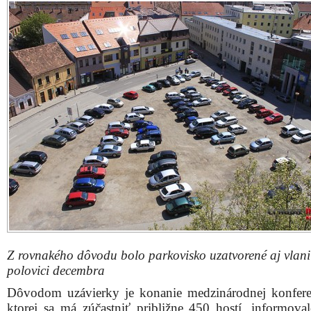
Z rovnakého dôvodu bolo parkovisko uzatvorené aj vlani
polovici decembra
Dôvodom uzávierky je konanie medzinárodnej konfere
ktorej sa má zúčastniť približne 450 hostí, informova