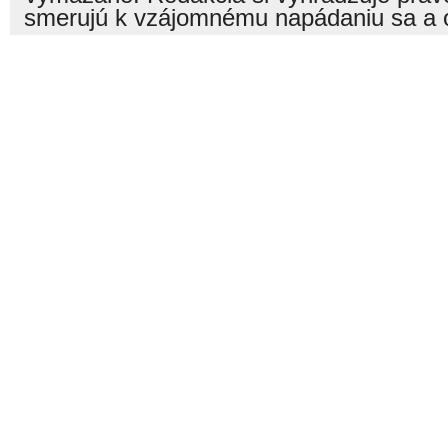
smerujú k vzájomnému napádaniu sa a o