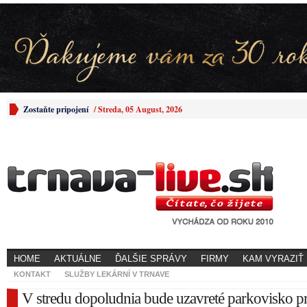
Zostaňte pripojení
/
Streda, 05 August, 2026
HOME
AKTUÁLNE
ĎALŠIE SPRÁVY
FIRMY
KAM VYRAZIŤ
KONTAKT
SLUŽBY LEKÁRNÍ V TRNAVE
V stredu dopoludnia bude uzavreté parkovisko pr