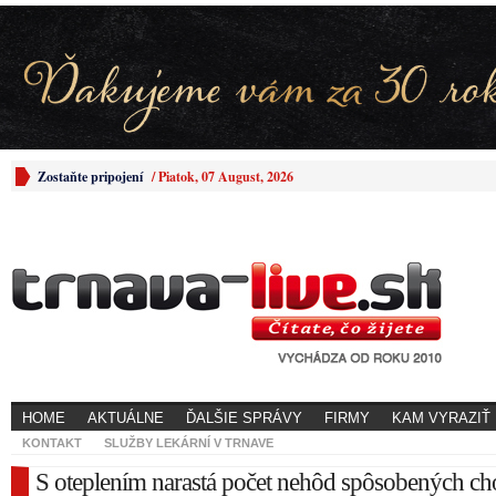
Zostaňte pripojení
/
Piatok, 07 August, 2026
HOME
AKTUÁLNE
ĎALŠIE SPRÁVY
FIRMY
KAM VYRAZIŤ
KONTAKT
SLUŽBY LEKÁRNÍ V TRNAVE
S oteplením narastá počet nehôd spôsobených c