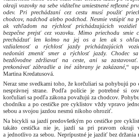
okraji vozovky na sebe viditeľne umiestnené reflexné pr
odev. Pri prechádzaní cez cestu musí použiť prie
chodcov, nadchod alebo podchod. Nesmie vstúpiť na p
ak vzhľadom na rýchlosť prichádzajúcich vozidiel
bezpečne prejsť cez vozovku. Mimo priechodu smie c
prechádzať len kolmo na jej os a len ak s ohľ
vzdialenosť a rýchlosť jazdy prichádzajúcich vozi
nedonúti zmeniť smer a rýchlosť jazdy. Chodec sa
bezdôvodne zdržiavať na ceste, ani sa zastavovať.
prekonávať zábradlie a iné zábrany je zakázané
,“ up
Martina Kredatusová.
Neraz sme svedkami toho, že korčuliari sa pohybujú po c
nesprávnej strane. Podľa polície je potrebné si osv
korčuliari sa podľa zákona považujú za chodcov. Pohybu
chodníku a po cestičke pre cyklistov vždy vpravo jedno
sebou a svojou jazdou nesmú nikoho ohroziť.
Na bicykli sa jazdí predovšetkým po cestičke pre cyklis
takáto cestička nie je, jazdí sa pri pravom okraji
a jednotlivo za sebou. Neprípustné je jazdiť bez držania r