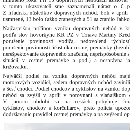
v tomto ukazovateli sme zaznamenali nárast o 6 p
Z hľadiska následkov dopravných nehôd, boli v apríli
usmrtené, 13 bolo ťažko zranených a 51 sa zranilo ľahko
Najčastejšou príčinou vzniku dopravných nehôd v kr
podľa slov hovorkyne KR PZ v Trnave Martiny Kred
porušenie povinností vodiča, nedovolená rýchlosť
porušenie povinnosti účastníka cestnej premávky (bezoh
nerešpektovanie dopravného značenia, neprispôsobenie s
situácii v cestnej premávke a pod.) a nesprávna j
križovatku.
Najväčší podiel na vzniku dopravných nehôd majú
motorových vozidiel, sedem dopravných nehôd zavinili 
a šesť chodci. Podiel chodcov a cyklistov na vzniku do
nehôd sa zvýšil v apríli v porovnaní s vlaňajškom 
V jarnom období sa na cestách pohybuje čor
cyklistov, chodcov a korčuliarov, preto polícia upozo
dodržiavanie pravidiel cestnej premávky a na zvýšenú op