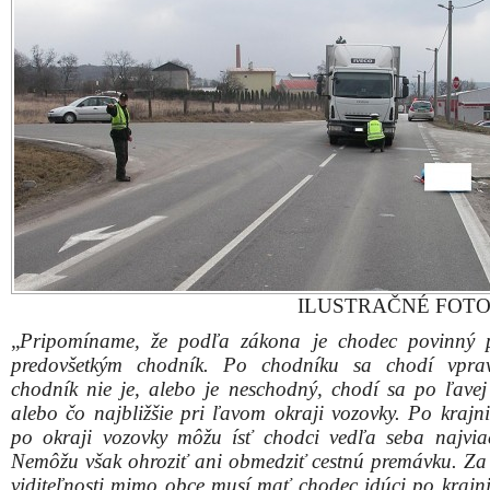
ILUSTRAČNÉ FOTO: 
„
Pripomíname, že podľa zákona je chodec povinný 
predovšetkým chodník. Po chodníku sa chodí vpra
chodník nie je, alebo je neschodný, chodí sa po ľavej 
alebo čo najbližšie pri ľavom okraji vozovky. Po krajni
po okraji vozovky môžu ísť chodci vedľa seba najvia
Nemôžu však ohroziť ani obmedziť cestnú premávku. Za 
viditeľnosti mimo obce musí mať chodec idúci po krajni