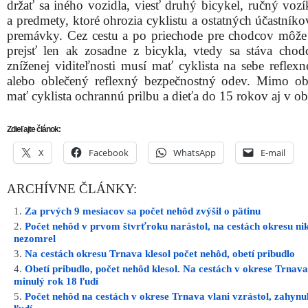
držať sa iného vozidla, viesť druhý bicykel, ručný vozí
a predmety, ktoré ohrozia cyklistu a ostatných účastníko
premávky. Cez cestu a po priechode pre chodcov môže 
prejsť len ak zosadne z bicykla, vtedy sa stáva cho
zníženej viditeľnosti musí mať cyklista na sebe reflexn
alebo oblečený reflexný bezpečnostný odev. Mimo o
mať cyklista ochrannú prilbu a dieťa do 15 rokov aj v ob
Zdieľajte článok:
X
Facebook
WhatsApp
E-mail
ARCHÍVNE ČLÁNKY:
Za prvých 9 mesiacov sa počet nehôd zvýšil o pätinu
Počet nehôd v prvom štvrťroku narástol, na cestách okresu ni
nezomrel
Na cestách okresu Trnava klesol počet nehôd, obetí pribudlo
Obetí pribudlo, počet nehôd klesol. Na cestách v okrese Trnav
minulý rok 18 ľudí
Počet nehôd na cestách v okrese Trnava vlani vzrástol, zahyn