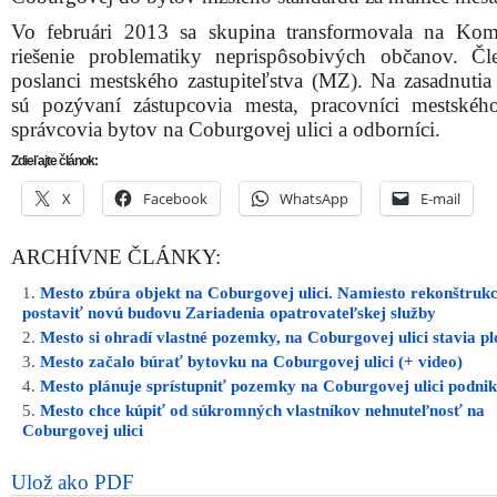
Vo februári 2013 sa skupina transformovala na Kom
riešenie problematiky neprispôsobivých občanov. Č
poslanci mestského zastupiteľstva (MZ). Na zasadnutia
sú pozývaní zástupcovia mesta, pracovníci mestskéh
správcovia bytov na Coburgovej ulici a odborníci.
Zdieľajte článok:
X
Facebook
WhatsApp
E-mail
ARCHÍVNE ČLÁNKY:
Mesto zbúra objekt na Coburgovej ulici. Namiesto rekonštrukc
postaviť novú budovu Zariadenia opatrovateľskej služby
Mesto si ohradí vlastné pozemky, na Coburgovej ulici stavia pl
Mesto začalo búrať bytovku na Coburgovej ulici (+ video)
Mesto plánuje sprístupniť pozemky na Coburgovej ulici podni
Mesto chce kúpiť od súkromných vlastníkov nehnuteľnosť na
Coburgovej ulici
Ulož ako PDF