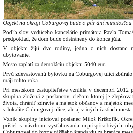
Objekt na okraji Coburgovej bude o pár dní minulosťou
Podľa slov vedúceho kancelárie primátora Pavla Tomaš
predpoklad, že dom bude odstránený do konca júla.
V objekte žijú dve rodiny, jedna z nich dostane 
ubytovanie.
Mesto zaplatí za demoláciu objektu 5040 eur.
Prvú zdevastovanú bytovku na Coburgovej ulici zbúralo
máji tohto roka.
Pri mestskom zastupiteľstve vznikla v decembri 2012 
skupina zložená z poslancov, cieľom ktorej je zlepšovať
života, chrániť zdravie a majetok občanov a majetok mes
v lokalite Coburgovej ulice, ale aj v iných častiach mesta.
Vznik skupiny inicioval poslanec Miloš Krištofík. Okr
prišiel s návrhom vysťahovania neprispôsobivých ob
Coburgovej do bytov nižšieho štandardu za hranice mest