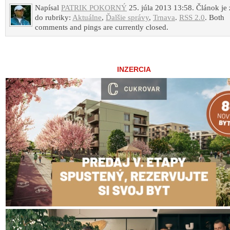
Napísal
PATRIK POKORNÝ
25. júla 2013 13:58. Článok je
do rubriky:
Aktuálne
,
Ďalšie správy
,
Trnava
.
RSS 2.0
. Both
comments and pings are currently closed.
INZERCIA