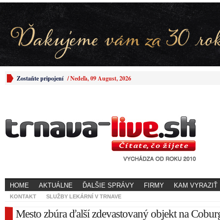
Zostaňte pripojení
/
Nedeľa, 09 August, 2026
HOME
AKTUÁLNE
ĎALŠIE SPRÁVY
FIRMY
KAM VYRAZIŤ
KONTAKT
SLUŽBY LEKÁRNÍ V TRNAVE
Mesto zbúra ďalší zdevastovaný objekt na Cobur