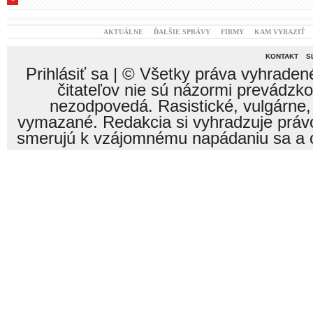
AKTUÁLNE
ĎALŠIE SPRÁVY
FIRMY
KAM VYRAZIŤ
KONTAKT
S
Prihlásiť sa
| © Všetky práva vyhraden
čitateľov nie sú názormi prevádzk
nezodpovedá. Rasistické, vulgárne,
vymazané. Redakcia si vyhradzuje právo
smerujú k vzájomnému napádaniu sa a o