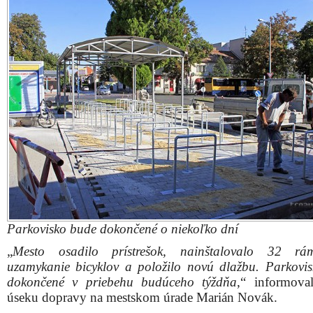
Parkovisko bude dokončené o niekoľko dní
„
Mesto osadilo prístrešok, nainštalovalo 32 r
uzamykanie bicyklov a položilo novú dlažbu. Parkovi
dokončené v priebehu budúceho týždňa
,“ informova
úseku dopravy na mestskom úrade Marián Novák.