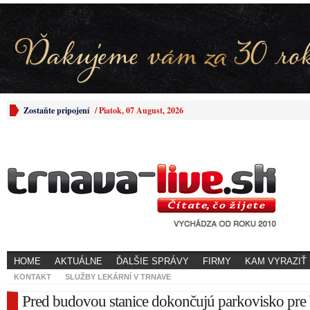
Zostaňte pripojení
/
Piatok, 07 August, 2026
HOME
AKTUÁLNE
ĎALŠIE SPRÁVY
FIRMY
KAM VYRAZIŤ
KONTAKT
SLUŽBY LEKÁRNÍ V TRNAVE
Pred budovou stanice dokončujú parkovisko pre 