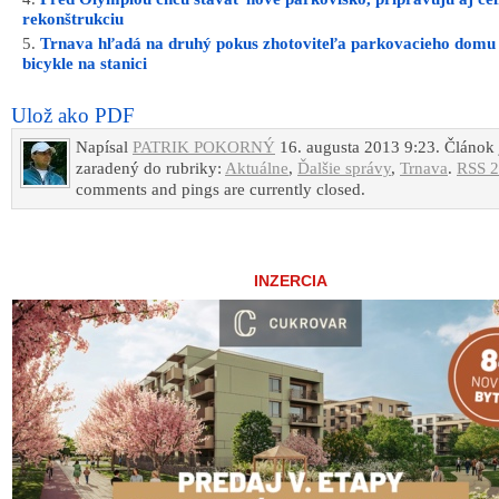
rekonštrukciu
Trnava hľadá na druhý pokus zhotoviteľa parkovacieho domu
bicykle na stanici
Ulož ako PDF
Napísal
PATRIK POKORNÝ
16. augusta 2013 9:23. Článok 
zaradený do rubriky:
Aktuálne
,
Ďalšie správy
,
Trnava
.
RSS 2
comments and pings are currently closed.
INZERCIA