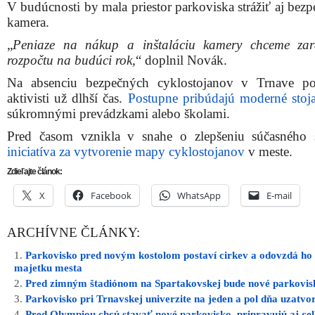
V budúcnosti by mala priestor parkoviska strážiť aj bez
kamera.
„
Peniaze na nákup a inštaláciu kamery chceme zar
rozpočtu na budúci rok,
“ doplnil Novák.
Na absenciu bezpečných cyklostojanov v Trnave po
aktivisti už dlhší čas.
Postupne pribúdajú moderné stoj
súkromnými prevádzkami alebo školami.
Pred časom vznikla v snahe o zlepšeniu súčasného 
iniciatíva za vytvorenie mapy cyklostojanov
v meste.
Zdieľajte článok:
X
Facebook
WhatsApp
E-mail
ARCHÍVNE ČLÁNKY:
Parkovisko pred novým kostolom postaví cirkev a odovzdá ho
majetku mesta
Pred zimným štadiónom na Spartakovskej bude nové parkovis
Parkovisko pri Trnavskej univerzite na jeden a pol dňa uzatvo
Pred Olympiou chcú stavať nové parkovisko, pripravujú aj ce