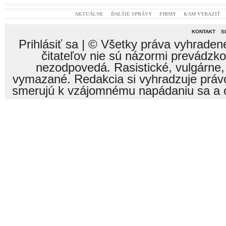
AKTUÁLNE
ĎALŠIE SPRÁVY
FIRMY
KAM VYRAZIŤ
KONTAKT
S
Prihlásiť sa
| © Všetky práva vyhraden
čitateľov nie sú názormi prevádzk
nezodpovedá. Rasistické, vulgárne,
vymazané. Redakcia si vyhradzuje právo
smerujú k vzájomnému napádaniu sa a o