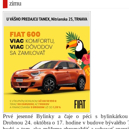
zimu
Prvé jesenné Bylinky a čaje o péci s bylinkárkou
Drobnou 24. októbra o 17. hodine v budove bývalého T
budú o tom, ako môžeme zhromaždiť a uchovať energi