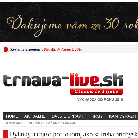
Zostaňte pripojení
/
Nedeľa, 09 August, 2026
HOME
AKTUÁLNE
ĎALŠIE SPRÁVY
FIRMY
KAM VYRAZIŤ
KONTAKT
SLUŽBY LEKÁRNÍ V TRNAVE
Bylinky a čaje o péci o tom, ako sa treba prichyst