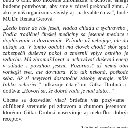
budeme potrebovať, aby sme v zdraví prekonali zimu. 
ako je náš organizmus závislý aj „na kvalite čreva“, bud
MUDr. Renáta Gerová.
„
Žezlo berie do rúk jeseň, vládca chladu a sychravého 
Podľa tradičnej čínskej medicíny sa jesenné mesiace 
doplňovanie a dozrievanie. Príroda už nebojuje, ale do
utišuje sa. V tomto období má človek chodiť skôr spať
zabezpečil duševný pokoj a zmiernil vplyv ostrého j
vzduchu. Má zhromažďovať a uchovávať duševnú energi
v súlade s povahou jesene. Pozornosť už nemá obr
vonkajší svet, ale dovnútra. Kto tak nekoná, poškod
seba. Ak si nevytvorí dostatočné zásoby energie, môž
ľahko ochorieť
,“ odkazuje čitateľom Gitka Drobná a
dodáva: „
Hovorí sa, že dobrá rada je nad zlato…
“
Chcete sa dozvedieť viac? Srdečne vás pozývame 
obľúbené stretnutie pri zdravom a chutnom jesennom 
ktorému Gitka Drobná naservíruje aj niekoľko dobrý
receptov.
Tlačová správa mest