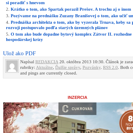
si poradiť s hnevom
Krátko o tom, ako Spartak porazil Prešov. A trochu aj o inom
Pozývame na prednášku Zuzany Branišovej o tom, ako učiť u
Prednáška architekta o tom, ako by vyzerala Trnava, keby sa p
rozvoji postupovalo podľa starých územných plánov
O tom ako bude dopadne bytový komplex Zátvor II. rozhodne
hospodárskej krízy
Ulož ako PDF
Napísal
REDAKCIA
20. októbra 2013 10:30. Článok je zar
rubriky:
Aktuálne
,
Ďalšie správy
,
Pozvánky
.
RSS 2.0
. Both 
and pings are currently closed.
INZERCIA