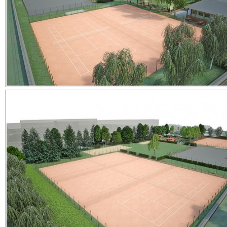
Zdieľajte článok:
X
Facebook
WhatsApp
E-mail