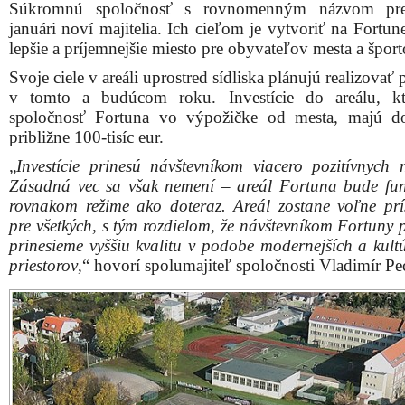
Pohľad na areál z vtáčej persektívy
Športovú časť rozšíri piaty tenisový kurt v rohu areálu,
aj ihrisko pre plážový volejbal so sprchou pre hráčov a
určený na hru petanque.
V rámci infraštruktúry areálu zmodernizujú súčasné os
tenisových kurtov, budúcnosti sa plánujú vybudov
osvetlenie pre zadné tenisové kurty.
Svoju pozornosť sústredí spoločnosť Fortuna aj na revit
veľkej trávnatej plochy s cieľom zachovať čo najviac 