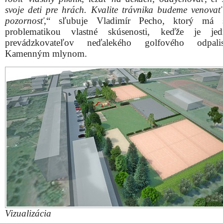
Vizualizácia
Zdroj: Fortuna IS, sp
Plánované investície neobídu ani detské ihrisko. Súčasn
prvky postupne zamenia za novšie a modernejšie prvk
atrakcie.
V rámci ďalších investícii dostane areál aj nové 
s lavičkami a odpadkovými košmi. Postupne by 
inštalovať lampy verejného osvetlenia nielen nad športo
ale aj na voľných plochách.
„
Chceme zainvestovať aj do oplotenia celého areálu – 
udržania čistoty, poriadku, kvality poskytovaných
a hlavne bezpečnosti detských návštevníkov. Toto o
nijako neobmedzí návštevníkom voľný prístup na F
Oplotenie je krokom, vďaka ktorému udržíme kvalitu n
úrovni, ako tomu bolo v minulosti
,“ vysvetlil Pecho.