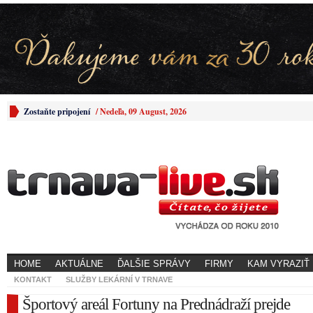
Zostaňte pripojení
/
Nedeľa, 09 August, 2026
HOME
AKTUÁLNE
ĎALŠIE SPRÁVY
FIRMY
KAM VYRAZIŤ
KONTAKT
SLUŽBY LEKÁRNÍ V TRNAVE
Športový areál Fortuny na Prednádraží prejde