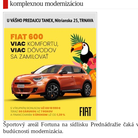
komplexnou modernizáciou
Športový areál Fortuna na sídlisku Prednádražie čaká v
budúcnosti modernizácia.
Súkromnú spoločnosť s rovnomenným názvom pre
januári noví majitelia. Ich cieľom je vytvoriť na Fortune
lepšie a príjemnejšie miesto pre obyvateľov mesta a špor
Svoje ciele v areáli uprostred sídliska plánujú realizovať
v tomto a budúcom roku. Investície do areálu, k
spoločnosť Fortuna vo výpožičke od mesta, majú d
približne 100-tisíc eur.
„
Investície prinesú návštevníkom viacero pozitívnych n
Zásadná vec sa však nemení – areál Fortuna bude fu
rovnakom režime ako doteraz. Areál zostane voľne pr
pre všetkých, s tým rozdielom, že návštevníkom Fortuny 
prinesieme vyššiu kvalitu v podobe modernejších a kultú
priestorov
,“ hovorí spolumajiteľ spoločnosti Vladimír Pe