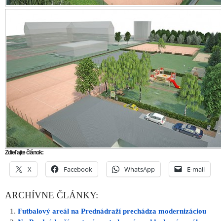
ARCHÍVNE ČLÁNKY:
Futbalový areál na Prednádraží prechádza modernizáciou
Na Prednádraží postaví mesto herný a oddychový areál
V priestoroch ZŠ na Gorkého ulici vznikne po rekonštrukcii
multifunkčný športový areál
Pri obci Dlhá majú do dvoch rokov vybudovať športový areál 
tréningovým okruhom
Gymnázium Jána Hollého využíva zrekonštruovaný športový 
Ulož ako PDF
Napísal
PATRIK POKORNÝ
4. marca 2014 14:13. Článok j
zaradený do rubriky:
Aktuálne
,
Ďalšie správy
,
Trnava
.
RSS 2
comments and pings are currently closed.
INZERCIA