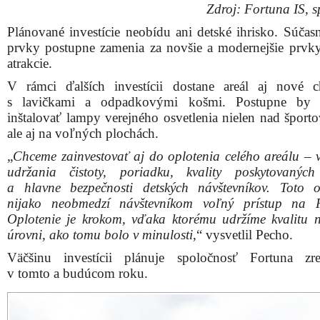
Väčšinu investícii plánuje spoločnosť Fortuna zre
v tomto a budúcom roku.
Na ploche, kde bola ešte pred pár dňami navážka zeminy
nový tenisový dvorec
Ďalšie vizualizácie: