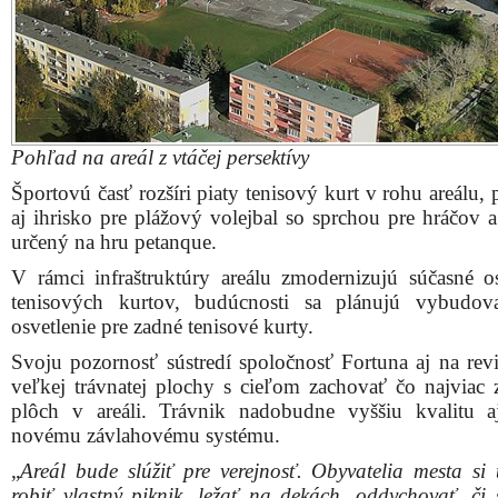
plôch v areáli. Trávnik nadobudne vyššiu kvalitu 
novému závlahovému systému.
„
Areál bude slúžiť pre verejnosť. Obyvatelia mesta si
robiť vlastný piknik, ležať na dekách, oddychovať, či 
svoje deti pre hrách. Kvalite trávnika budeme venovať
pozornosť
,“ sľubuje Vladimír Pecho, ktorý má 
problematikou vlastné skúsenosti, keďže je j
prevádzkovateľov neďalekého golfového odpal
Kamenným mlynom.