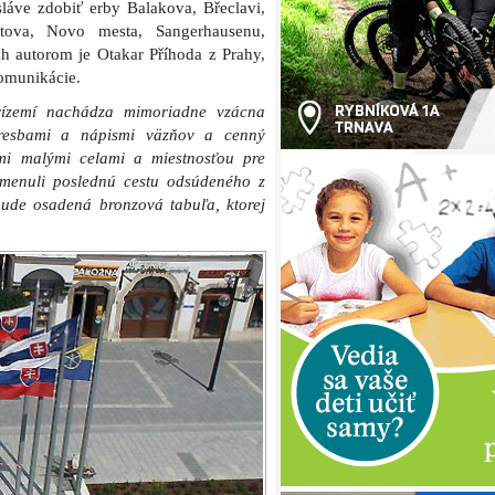
láve zdobiť erby Balakova, Břeclavi,
tova, Novo mesta, Sangerhausenu,
h autorom je Otakar Příhoda z Prahy,
komunikácie.
rízemí nachádza mimoriadne vzácna
kresbami a nápismi väzňov a cenný
mi malými celami a miestnosťou pre
omenuli poslednú cestu odsúdeného z
ude osadená bronzová tabuľa, ktorej