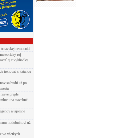
v trnavskej nemocnici
 meteorický roj
ovať aj z vyhliadky
de trénovať s katanou
nov sa budú už po
 mesta
Trnave prejde
zmluvu na stavebné
egendy a tajomné
rnemu hudobníkovi už
ie vo všetkých