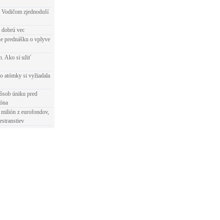
 Vodičom zjednoduší
e dobrú vec
e prednášku o vplyve
h. Ako si užiť
o atómky si vyžiadala
ôsob úniku pred
ióna
 milión z eurofondov,
estranstiev