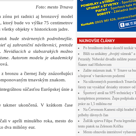
Foto: mesto Trnava
 zónu pri radnici aj bronzový model
0, ktorý bude vo výške 75 centimetrov
šetky objekty v historickom jadre.
tok bude stvárnených podrobnejšie.
ť aj zahraniční návštevníci, pretože
Po brutálnom útoku skončil taxikár 
. Nevidiacich a slabozrakých možno
Blíži sa unikátny „dvojitý súmrak“ a
písme. Autorom modelu je akademický
Perzeidy. Nebeské divadlo môžete pozor
rová.
Šianec nad Hlohovcom
Zažite múzeum inak. V Trnave sa bu
 z bronzu a čiernej žuly znázorňujúci
a bojovať v barokovom podzemí
akomponovaným trnavským znakom.
Na súkromných pozemkoch Trnavča
šiesty raz vysádzať desiatky stromov od
integrálnou súčasťou Európskej únie a
Športový areál na SPŠ technickej v 
kompletnou premenou. Župa podpísala 
práce za 1,5 milióna eur
je takmer ukončená. V krátkom čase
Na Červenom Kameni ožijú hradné l
príbehy dávnych čias
ali v apríli minulého roka, mesto do
Žulčák spieva Filipa: Pocta legendá
tento piatok na Zelenom Kríčku
ko dva milióny eur.
Mesto obnovilo interiérové vybaven