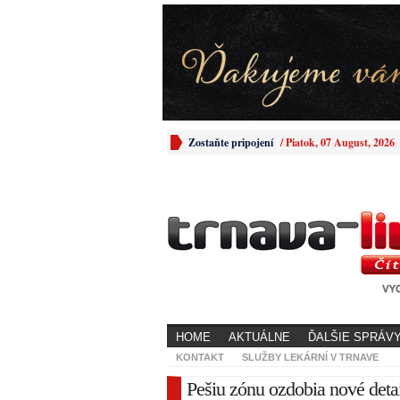
Zostaňte pripojení
/
Piatok, 07 August, 2026
HOME
AKTUÁLNE
ĎALŠIE SPRÁV
KONTAKT
SLUŽBY LEKÁRNÍ V TRNAVE
Pešiu zónu ozdobia nové detai