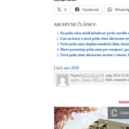
X
Facebook
WhatsA
ARCHÍVNE ČLÁNKY:
Na pešiu zónu začali inštalovať prvky nového m
Leto na korze a novú pešiu zónu slávnostne ot
Novú pešiu zónu doplnia umelecké diela, font
Mesto prezentuje pešiu zónu pre verejnosť, pozr
Novú pešiu zónu slávnostne otvoria v sobotu
Ulož ako PDF
Napísal
REDAKCIA
21. mája 2014 15:54.
správy
,
Trnava
.
RSS 2.0
. Both comments an
INZER