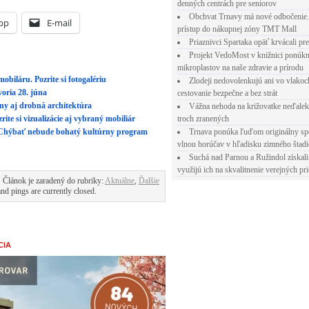
denných centrách pre seniorov
Obchvat Trnavy má nové odbočenie.
pp
E-mail
prístup do nákupnej zóny TMT Mall
Priaznivci Spartaka opäť krvácali pr
Projekt VedoMost v knižnici ponúkn
mikroplastov na naše zdravie a prírodu
obiláru. Pozrite si fotogalériu
Zlodeji nedovolenkujú ani vo vlakoc
voria 28. júna
cestovanie bezpečne a bez strát
ány aj drobná architektúra
Vážna nehoda na križovatke neďalek
troch zranených
ite si vizualizácie aj vybraný mobiliár
Trnava ponúka ľuďom originálny sp
. Chýbať nebude bohatý kultúrny program
vlnou horúčav v hľadisku zimného štad
Suchá nad Parnou a Ružindol získali
využijú ich na skvalitnenie verejných pri
 Článok je zaradený do rubriky:
Aktuálne
,
Ďalšie
d pings are currently closed.
CIA