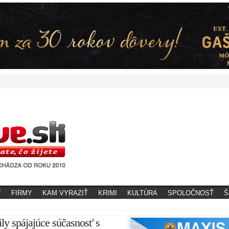
Y
FIRMY
KAM VYRAZIŤ
KRIMI
KULTÚRA
SPOLOČNOSŤ
Š
ly spájajúce súčasnosť s