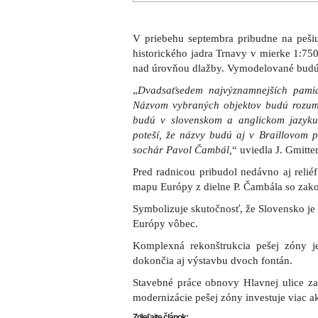
V priebehu septembra pribudne na pešiu
historického jadra Trnavy v mierke 1:75
nad úrovňou dlažby. Vymodelované budú v
„
Dvadsaťsedem najvýznamnejších pamia
Názvom vybraných objektov budú rozumie
budú v slovenskom a anglickom jazyku
poteší, že názvy budú aj v Braillovom 
sochár Pavol Čambál,
“ uviedla J. Gmitte
Pred radnicou pribudol nedávno aj reliéf
mapu Európy z dielne P. Čambála so z
Symbolizuje skutočnosť, že Slovensko je 
Európy vôbec.
Komplexná rekonštrukcia pešej zóny 
dokončia aj výstavbu dvoch fontán.
Stavebné práce obnovy Hlavnej ulice zač
modernizácie pešej zóny investuje viac a
Zdieľajte článok: