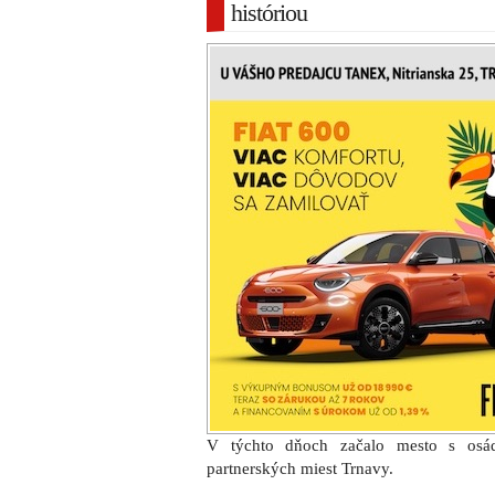
históriou
V týchto dňoch začalo mesto s osád
partnerských miest Trnavy.