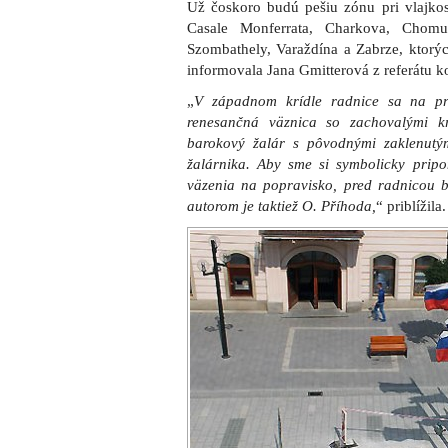
Už čoskoro budú pešiu zónu pri vlajkos
Casale Monferrata, Charkova, Chomu
Szombathely, Varaždína a Zabrze, ktorýc
informovala Jana Gmitterová z referátu 
„
V západnom krídle radnice sa na p
renesančná väznica so zachovalými 
barokový žalár s pôvodnými zaklenutý
žalárnika. Aby sme si symbolicky prip
väzenia na popravisko, pred radnicou b
autorom je taktiež O. Příhoda,
“ priblížila.