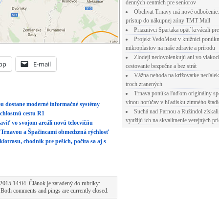
denných centrách pre seniorov
Obchvat Trnavy má nové odbočenie.
prístup do nákupnej zóny TMT Mall
Priaznivci Spartaka opäť krvácali pr
Projekt VedoMost v knižnici ponúkn
mikroplastov na naše zdravie a prírodu
Zlodeji nedovolenkujú ani vo vlakoc
pp
E-mail
cestovanie bezpečne a bez strát
Vážna nehoda na križovatke neďalek
troch zranených
Trnava ponúka ľuďom originálny sp
vlnou horúčav v hľadisku zimného štad
ou dostane moderné informačné systémy
Suchá nad Parnou a Ružindol získali
chlostnú cestu R1
využijú ich na skvalitnenie verejných pri
viť vo svojom areáli novú telocvičňu
zi Trnavou a Špačincami obmedzená rýchlosť
trasu, chodník pre peších, počíta sa aj s
2015 14:04. Článok je zaradený do rubriky:
 Both comments and pings are currently closed.