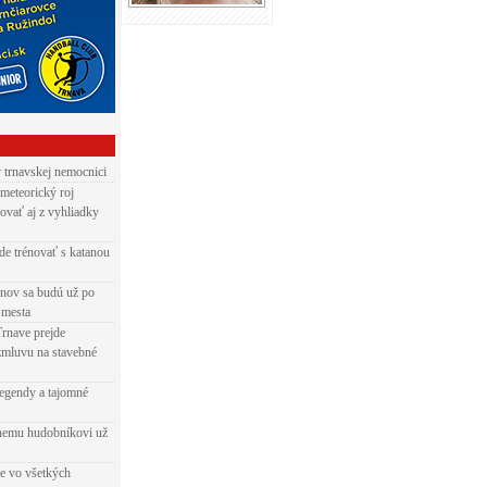
v trnavskej nemocnici
 meteorický roj
ovať aj z vyhliadky
de trénovať s katanou
nov sa budú už po
 mesta
Trnave prejde
zmluvu na stavebné
egendy a tajomné
rnemu hudobníkovi už
ie vo všetkých