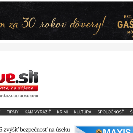
Y
FIRMY
KAM VYRAZIŤ
KRIMI
KULTÚRA
SPOLOČNOSŤ
Š
 zvýšiť bezpečnosť na úseku