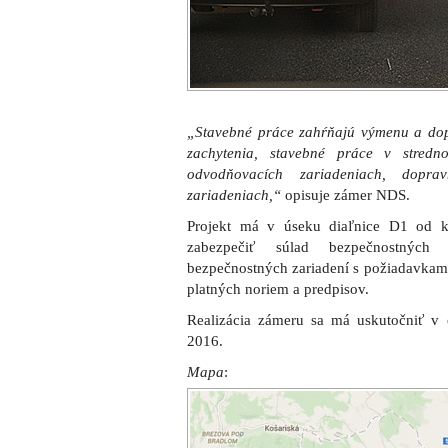
„Stavebné práce zahŕňajú výmenu a dopl
zachytenia, stavebné práce v stredn
odvodňovacích zariadeniach, dop
zariadeniach,“
opisuje zámer NDS.
Projekt má v úseku diaľnice D1 od k
zabezpečiť súlad bezpečnostných
bezpečnostných zariadení s požiadavkami
platných noriem a predpisov.
Realizácia zámeru sa má uskutočniť v
2016.
Mapa
: