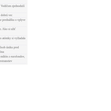
 Vodičom zjednoduší
e dobrú vec
e prednášku o vplyve
h. Ako si užiť
o atómky si vyžiadala
ôsob úniku pred
ióna
 milión z eurofondov,
estranstiev