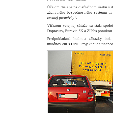
Účelom diela je na diaľničnom úseku s 
záchytného bezpečnostného systému
„s
cestnej premávky“
.
Víťazom verejnej súťaže sa stala spolo
Doprastav, Eurovia SK a ZIPP s ponukou 
Predpokladaná hodnota zákazky bola
miliónov eur s DPH. Projekt bude financ