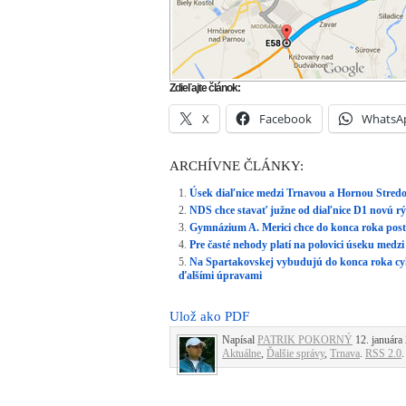
Zdieľajte článok:
X
Facebook
WhatsA
ARCHÍVNE ČLÁNKY:
Úsek diaľnice medzi Trnavou a Hornou Stred
NDS chce stavať južne od diaľnice D1 novú rý
Gymnázium A. Merici chce do konca roka posta
Pre časté nehody platí na polovici úseku med
Na Spartakovskej vybudujú do konca roka cyklo
ďalšími úpravami
Ulož ako PDF
Napísal
PATRIK POKORNÝ
12. januára 
Aktuálne
,
Ďalšie správy
,
Trnava
.
RSS 2.0
.