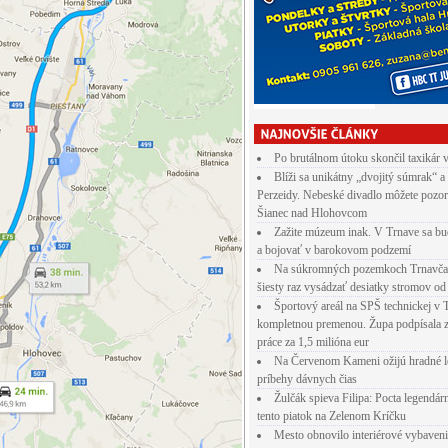
Po brutálnom útoku skončil taxikár 
Blíži sa unikátny „dvojitý súmrak“ a
Perzeidy. Nebeské divadlo môžete pozor
Šianec nad Hlohovcom
Zažite múzeum inak. V Trnave sa bu
a bojovať v barokovom podzemí
Na súkromných pozemkoch Trnavča
šiesty raz vysádzať desiatky stromov od
Športový areál na SPŠ technickej v 
kompletnou premenou. Župa podpísala 
práce za 1,5 milióna eur
Na Červenom Kameni ožijú hradné l
príbehy dávnych čias
Žulčák spieva Filipa: Pocta legendá
tento piatok na Zelenom Kríčku
Mesto obnovilo interiérové vybaven