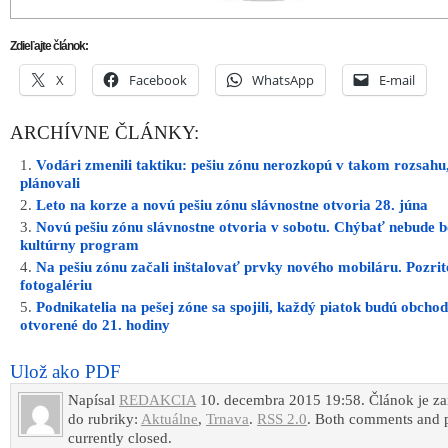
Zdieľajte článok:
X
Facebook
WhatsApp
E-mail
ARCHÍVNE ČLÁNKY:
Vodári zmenili taktiku: pešiu zónu nerozkopú v takom rozsahu
plánovali
Leto na korze a novú pešiu zónu slávnostne otvoria 28. júna
Novú pešiu zónu slávnostne otvoria v sobotu. Chýbať nebude 
kultúrny program
Na pešiu zónu začali inštalovať prvky nového mobiláru. Pozrite
fotogalériu
Podnikatelia na pešej zóne sa spojili, každý piatok budú obcho
otvorené do 21. hodiny
Ulož ako PDF
Napísal
REDAKCIA
10. decembra 2015 19:58. Článok je z
do rubriky:
Aktuálne
,
Trnava
.
RSS 2.0
. Both comments and p
currently closed.