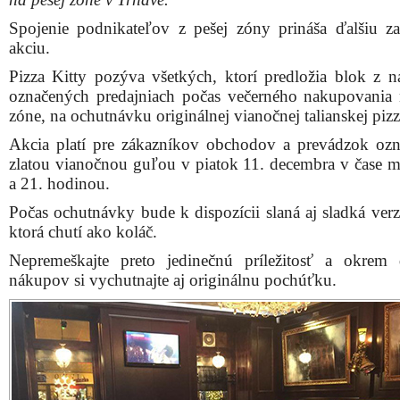
Spojenie podnikateľov z pešej zóny prináša ďalšiu z
akciu.
Pizza Kitty pozýva všetkých, ktorí predložia blok z 
označených predajniach počas večerného nakupovania 
zóne, na ochutnávku originálnej vianočnej talianskej pizz
Akcia platí pre zákazníkov obchodov a prevádzok oz
zlatou vianočnou guľou v piatok 11. decembra v čase m
a 21. hodinou.
Počas ochutnávky bude k dispozícii slaná aj sladká verz
ktorá chutí ako koláč.
Nepremeškajte preto jedinečnú príležitosť a okrem
nákupov si vychutnajte aj originálnu pochúťku.