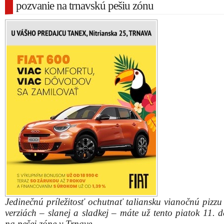
pozvanie na trnavskú pešiu zónu
Jedinečnú príležitosť ochutnať taliansku vianočnú pizzu
verziách – slanej a sladkej – máte už tento piatok 11. 
na pešej zóne v Trnave.