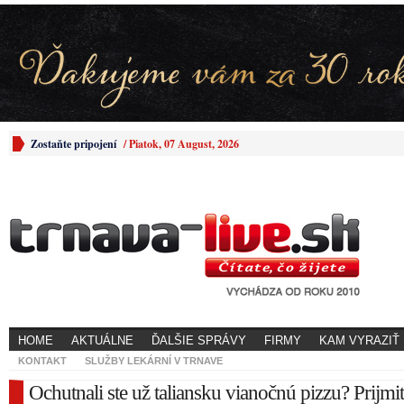
Zostaňte pripojení
/
Piatok, 07 August, 2026
HOME
AKTUÁLNE
ĎALŠIE SPRÁVY
FIRMY
KAM VYRAZIŤ
KONTAKT
SLUŽBY LEKÁRNÍ V TRNAVE
Ochutnali ste už taliansku vianočnú pizzu? Prijmi