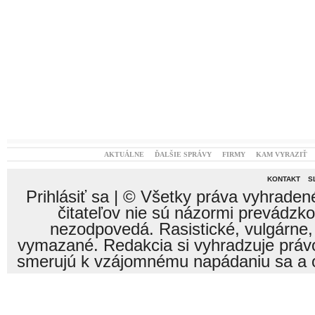
AKTUÁLNE
ĎALŠIE SPRÁVY
FIRMY
KAM VYRAZIŤ
KONTAKT
S
Prihlásiť sa
| © Všetky práva vyhraden
čitateľov nie sú názormi prevádzk
nezodpovedá. Rasistické, vulgárne,
vymazané. Redakcia si vyhradzuje právo
smerujú k vzájomnému napádaniu sa a o