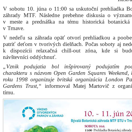
V sobotu 10. júna o 11:00 sa uskutoční prehliadka Bo
záhrady MTF. Následne prebehne diskusia o význam
v meste a prednáška na tému historická botanická
v Trnave.
V nedeľu sa záhrada opäť otvorí prehliadkou a poob
patriť deťom v tvorivých dielňach. Počas soboty aj ned
k dispozícii relaxačná chill-out zóna, kde si bu
návštevníci oddýchnuť.
„Vznik podujatia bol inšpirovaný podujatím po
charakteru s názvom Open Garden Squares Weekend, 
roku 1998 organizuje britská organizácia London P
Gardens Trust,“
informoval Matej Martovič z organi
tímu.