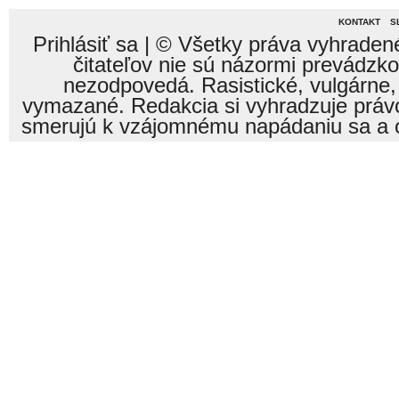
KONTAKT
S
Prihlásiť sa
| © Všetky práva vyhraden
čitateľov nie sú názormi prevádzk
nezodpovedá. Rasistické, vulgárne,
vymazané. Redakcia si vyhradzuje právo
smerujú k vzájomnému napádaniu sa a o