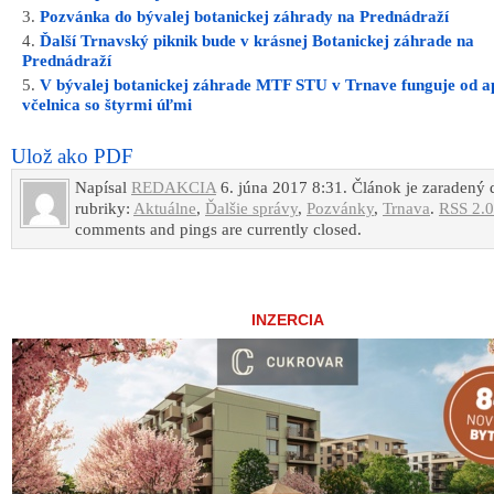
Pozvánka do bývalej botanickej záhrady na Prednádraží
Ďalší Trnavský piknik bude v krásnej Botanickej záhrade na
Prednádraží
V bývalej botanickej záhrade MTF STU v Trnave funguje od a
včelnica so štyrmi úľmi
Ulož ako PDF
Napísal
REDAKCIA
6. júna 2017 8:31. Článok je zaradený 
rubriky:
Aktuálne
,
Ďalšie správy
,
Pozvánky
,
Trnava
.
RSS 2.0
comments and pings are currently closed.
INZERCIA