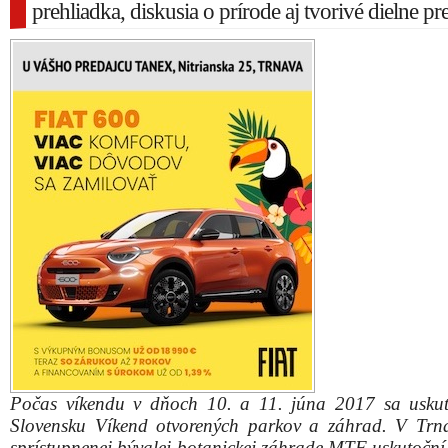
prehliadka, diskusia o prírode aj tvorivé dielne pre
Počas víkendu v dňoch 10. a 11. júna 2017 sa usku
Slovensku Víkend otvorených parkov a záhrad. V Trn
sprístupnenej bývalej botanickej záhrade MTF uskutoční 