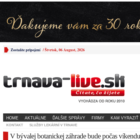
Zostaňte pripojení
/
Štvrtok, 06 August, 2026
HOME
AKTUÁLNE
ĎALŠIE SPRÁVY
FIRMY
KAM VYRAZIŤ
KONTAKT
SLUŽBY LEKÁRNÍ V TRNAVE
V bývalej botanickej záhrade bude počas víkend