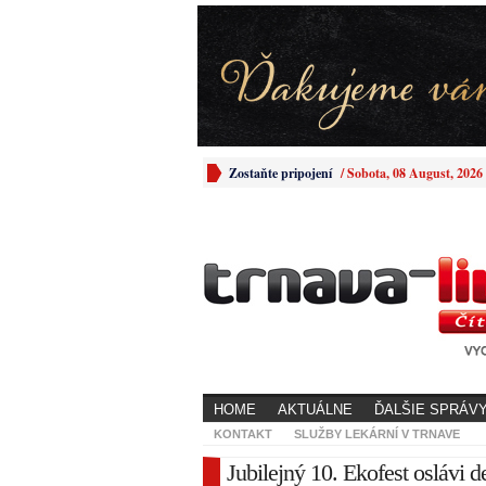
Zostaňte pripojení
/
Sobota, 08 August, 2026
HOME
AKTUÁLNE
ĎALŠIE SPRÁV
KONTAKT
SLUŽBY LEKÁRNÍ V TRNAVE
Jubilejný 10. Ekofest oslávi d