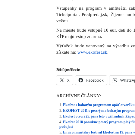
Vstupenky na program v amfiteátri zakú
Ticketportal, Predpredaj.sk, Žijeme hu
vežou.
Na mieste bude vstupné 10 eur, deti do 
ZŤP majú vstup zdarma.
Výťažok bude venovaný na výsadbu zel
získate na:
www.ekofest.sk
.
Zdieľajte článok:
X
Facebook
WhatsA
ARCHÍVNE ČLÁNKY:
Ekofest s bohatým programom opäť otvorí kul
EKOFEST 2011 s pestrým a bohatým program
Ekofest otvorí 25. júna leto v záhradách Záp
Ekofest 2018 ponúkne pestrý program plný fi
podujatí
Environmentálny festival Ekofest sa 19. júna