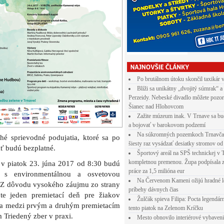
Po brutálnom útoku skončil taxikár 
Blíži sa unikátny „dvojitý súmrak“ a
Perzeidy. Nebeské divadlo môžete pozor
Šianec nad Hlohovcom
Zažite múzeum inak. V Trnave sa bu
a bojovať v barokovom podzemí
Na súkromných pozemkoch Trnavča
é sprievodné podujatia, ktoré sa po
šiesty raz vysádzať desiatky stromov od
äť budú bezplatné.
Športový areál na SPŠ technickej v 
kompletnou premenou. Župa podpísala 
 v piatok 23. júna 2017 od 8:30 budú
práce za 1,5 milióna eur
y s environmentálnou a osvetovou
Na Červenom Kameni ožijú hradné l
. Z dôvodu vysokého záujmu zo strany
príbehy dávnych čias
šte jeden premietací deň pre žiakov
Žulčák spieva Filipa: Pocta legendá
 sa medzi prvým a druhým premietacím
tento piatok na Zelenom Kríčku
Triedený zber v praxi.
Mesto obnovilo interiérové vybaven