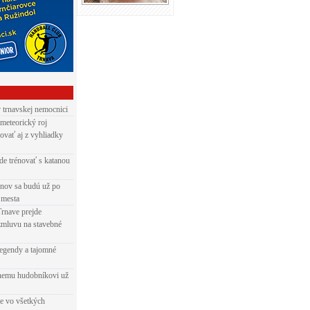
v trnavskej nemocnici
 meteorický roj
ovať aj z vyhliadky
de trénovať s katanou
nov sa budú už po
 mesta
Trnave prejde
zmluvu na stavebné
egendy a tajomné
rnemu hudobníkovi už
ie vo všetkých