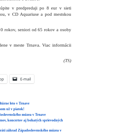
pite v predpredaji po 8 eur v sieti
dbou, v CD Aquariuse a pod mestskou
10 rokov, seniori od 65 rokov a osoby
ene v meste Trnava. Viac informácii
(TS)
pp
E-mail
túrne leto v Trnave
om už v piatok!
adoslovenského múzea v Trnave
lmov, koncertov aj bohatých sprievodných
 vráti záhrad Západoslovenského múzea v