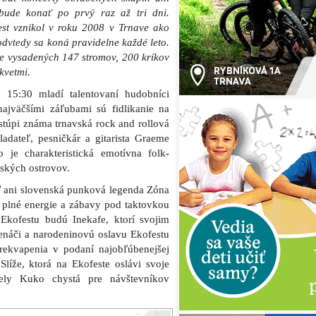
bude konať po prvý raz až tri dni.
est vznikol v roku 2008 v Trnave ako
odvtedy sa koná pravidelne každé leto.
e vysadených 147 stromov, 200 kríkov
 kvetmi.
 15:30 mladí talentovaní hudobníci
najväčšími záľubami sú fidlikanie na
stúpi známa trnavská rock and rollová
ladateľ, pesničkár a gitarista Graeme
 je charakteristická emotívna folk-
ských ostrovov.
 ani slovenská punková legenda Zóna
 plné energie a zábavy pod taktovkou
Ekofestu budú Inekafe, ktorí svojim
enáči a narodeninovú oslavu Ekofestu
rekvapenia v podaní najobľúbenejšej
Slíže, ktorá na Ekofeste oslávi svoje
pely Kuko chystá pre návštevníkov