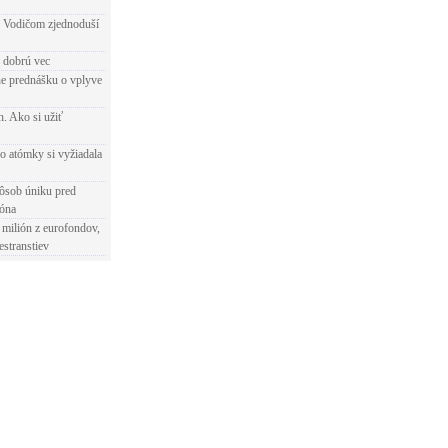
 Vodičom zjednoduší
e dobrú vec
e prednášku o vplyve
h. Ako si užiť
o atómky si vyžiadala
ôsob úniku pred
ióna
 milión z eurofondov,
estranstiev