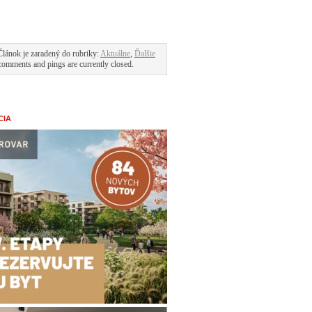
Článok je zaradený do rubriky:
Aktuálne
,
Ďalšie
comments and pings are currently closed.
CIA