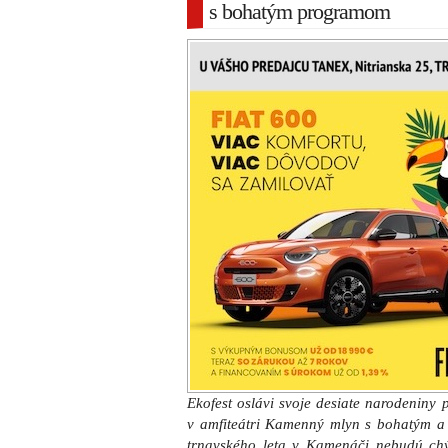
s bohatým programom
Ekofest oslávi svoje desiate narodeniny 
v amfiteátri Kamenný mlyn s bohatým 
trnavského leta v Kamenáči nebudú ch