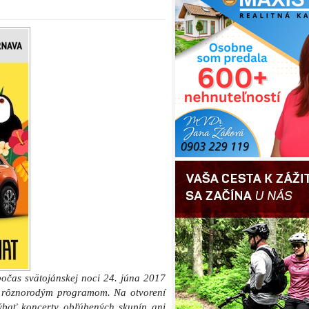
počas svätojánskej noci 24. júna 2017
a rôznorodým programom. Na otvorení
ýbať koncerty obľúbených skupín ani