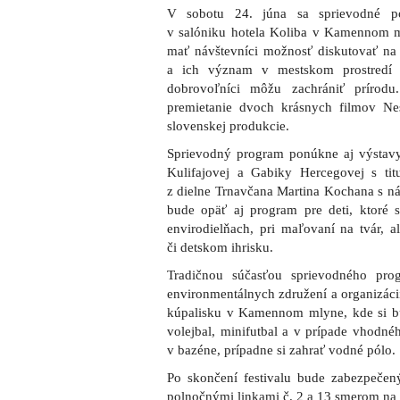
V sobotu 24. júna sa sprievodné p
v salóniku hotela Koliba v Kamennom m
mať návštevníci možnosť diskutovať na
a ich význam v mestskom prostredí
dobrovoľníci môžu zachrániť prírod
premietanie dvoch krásnych filmov Ne
slovenskej produkcie.
Sprievodný program ponúkne aj výstav
Kulifajovej a Gabiky Hercegovej s ti
z dielne Trnavčana Martina Kochana s ná
bude opäť aj program pre deti, ktoré 
envirodielňach, pri maľovaní na tvár, a
či detskom ihrisku.
Tradičnou súčasťou sprievodného pro
environmentálnych združení a organizáci
kúpalisku v Kamennom mlyne, kde si b
volejbal, minifutbal a v prípade vhodnéh
v bazéne, prípadne si zahrať vodné pólo.
Po skončení festivalu bude zabezpeče
polnočnými linkami č. 2 a 13 smerom na