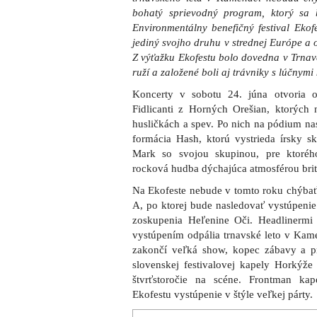
bohatý sprievodný program, ktorý sa 
Environmentálny benefičný festival Ekof
jediný svojho druhu v strednej Európe a 
Z výťažku Ekofestu bolo dovedna v Trnav
ruží a založené boli aj trávniky s lúčnymi
Koncerty v sobotu 24. júna otvoria o
Fidlicanti z Horných Orešian, ktorých 
husličkách a spev. Po nich na pódium na
formácia Hash, ktorú vystrieda írsky sk
Mark so svojou skupinou, pre ktorého
rocková hudba dýchajúca atmosférou brit
Na Ekofeste nebude v tomto roku chýbať
A, po ktorej bude nasledovať vystúpenie
zoskupenia Heľenine Oči. Headlinermi 
vystúpením odpália trnavské leto v Kam
zakončí veľká show, kopec zábavy a p
slovenskej festivalovej kapely Horkýže 
štvrťstoročie na scéne. Frontman ka
Ekofestu vystúpenie v štýle veľkej párty.