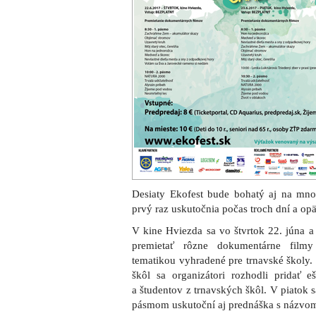
Desiaty Ekofest bude bohatý aj na mnoh
prvý raz uskutočnia počas troch dní a op
V kine Hviezda sa vo štvrtok 22. júna a
premietať rôzne dokumentárne film
tematikou vyhradené pre trnavské školy
škôl sa organizátori rozhodli pridať e
a študentov z trnavských škôl. V piatok
pásmom uskutoční aj prednáška s názvom 