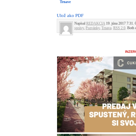
Trnave
Ulož ako PDF
Napísal
REDAKCIA
19. júna 2017 7:31. 
správy
,
Pozvánky
,
Trnava
.
RSS 2.0
. Both 
INZER