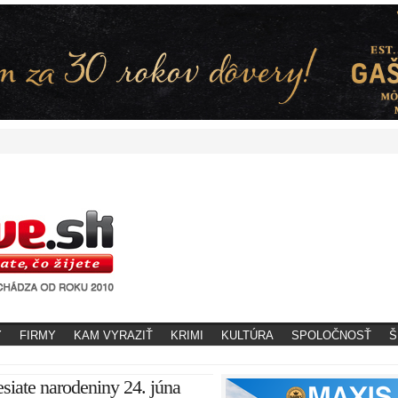
Y
FIRMY
KAM VYRAZIŤ
KRIMI
KULTÚRA
SPOLOČNOSŤ
Š
esiate narodeniny 24. júna