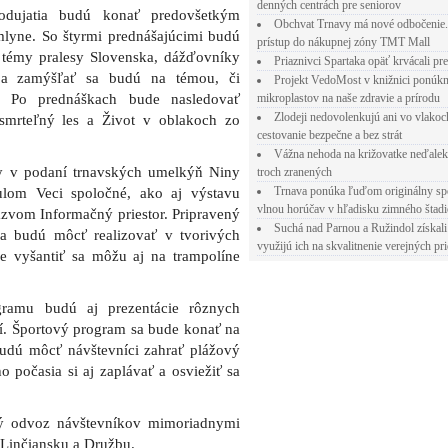
denných centrách pre seniorov
odujatia budú konať predovšetkým
Obchvat Trnavy má nové odbočenie.
lyne. So štyrmi prednášajúcimi budú
prístup do nákupnej zóny TMT Mall
 témy pralesy Slovenska, dážďovníky
Priaznivci Spartaka opäť krvácali pr
 a zamýšľať sa budú na témou, či
Projekt VedoMost v knižnici ponúkn
u. Po prednáškach bude nasledovať
mikroplastov na naše zdravie a prírodu
Zlodeji nedovolenkujú ani vo vlakoc
smrteľný les a Život v oblakoch zo
cestovanie bezpečne a bez strát
Vážna nehoda na križovatke neďalek
y v podaní trnavských umelkýň Niny
troch zranených
Trnava ponúka ľuďom originálny sp
tulom Veci spoločné, ako aj výstavu
vlnou horúčav v hľadisku zimného štad
zvom Informačný priestor. Pripravený
Suchá nad Parnou a Ružindol získali
sa budú môcť realizovať v tvorivých
využijú ich na skvalitnenie verejných pri
le vyšantiť sa môžu aj na trampolíne
gramu budú aj prezentácie rôznych
í. Športový program sa bude konať na
udú môcť návštevníci zahrať plážový
o počasia si aj zaplávať a osviežiť sa
ný odvoz návštevníkov mimoriadnymi
 Linčiansku a Družbu.