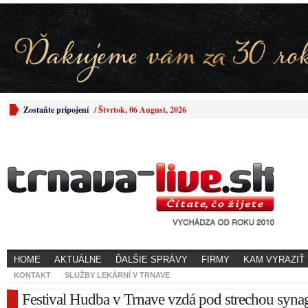
Zostaňte pripojení
/
Štvrtok, 06 August, 2026
HOME
AKTUÁLNE
ĎALŠIE SPRÁVY
FIRMY
KAM VYRAZIŤ
KONTAKT
SLUŽBY LEKÁRNÍ V TRNAVE
Festival Hudba v Trnave vzdá pod strechou syn