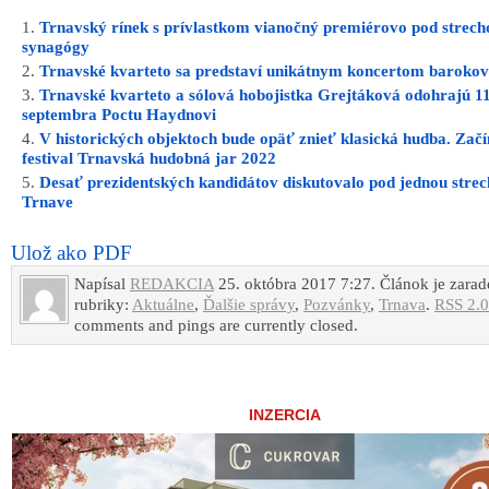
Trnavský rínek s prívlastkom vianočný premiérovo pod strech
synagógy
Trnavské kvarteto sa predstaví unikátnym koncertom barokov
Trnavské kvarteto a sólová hobojistka Grejtáková odohrajú 11
septembra Poctu Haydnovi
V historických objektoch bude opäť znieť klasická hudba. Začí
festival Trnavská hudobná jar 2022
Desať prezidentských kandidátov diskutovalo pod jednou strec
Trnave
Ulož ako PDF
Napísal
REDAKCIA
25. októbra 2017 7:27. Článok je zara
rubriky:
Aktuálne
,
Ďalšie správy
,
Pozvánky
,
Trnava
.
RSS 2.0
comments and pings are currently closed.
INZERCIA