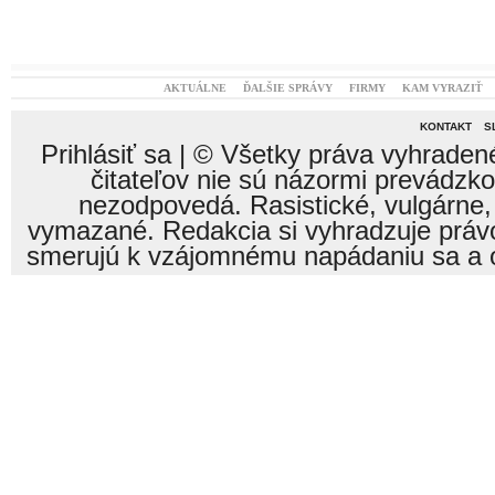
AKTUÁLNE
ĎALŠIE SPRÁVY
FIRMY
KAM VYRAZIŤ
KONTAKT
S
Prihlásiť sa
| © Všetky práva vyhraden
čitateľov nie sú názormi prevádzk
nezodpovedá. Rasistické, vulgárne,
vymazané. Redakcia si vyhradzuje právo
smerujú k vzájomnému napádaniu sa a o