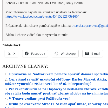
Sobota 22.09.2018 od 09:00 do 13:00 hod., Malý Berlín
Viac informácii nájdete na stránkach udalosti na facebooku:
https://www.facebook.com/events/454152121739166/
Prípadne ak nám chcete pomôcť napíšte nám na
trnavska.opravovna@gmai
Alebo k chcete vidieť ako to vyzeralo minule:
Zdieľajte článok:
X
Facebook
WhatsApp
E-mail
ARCHÍVNE ČLÁNKY:
Opravovňa na Nádvorí vám pomôže opraviť domáce spotrebi
Cez víkend sa opäť uskutoční obľúbený Barter Market. Akcia,
môžete vymeniť a získať veci, ktoré už iní nepotrebujú
Pre rekonštrukciu sa na Hajdóczyho nedostanú zberové vozidl
obyvatelia budú musieť používať zberné nádoby na iných miesta
V Trnave vznikne prvá Požičovňa vecí
Druhé pokračovanie StreeTT Session opäť ukáže, že voľný čas