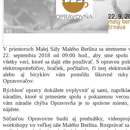
V priestoroch Malej Sály Malého Berlína sa stretneme 
22. septembra 2018 od 09:00 hod., aby sme spolu 
všetky veci, ktoré sa dajú ešte používať. S opravou po
elektrospotrebičov, hračiek, počítačov, či inej elektron
alebo aj bicyklov vám pomôžu šikovné ruky
Opravovačov.
Rýchlosť opravy dokážete ovplyvniť aj sami, napríkl
náradím, ktoré si prinesiete spolu s pokazenou vecou
vám náradie chýba Opravovňa je to správne miesto
nájdete.
Súčasťou Opravovne budú aj prednášky, videoproje
workshopy vo veľkej sále Malého Berlína. Rozprávať s