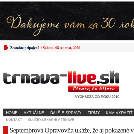
Zostaňte pripojení
/
Sobota, 08 August, 2026
HOME
AKTUÁLNE
ĎALŠIE SPRÁVY
FIRMY
KAM VYRAZIŤ
KONTAKT
SLUŽBY LEKÁRNÍ V TRNAVE
Septembrová Opravovňa ukáže, že aj pokazené ve