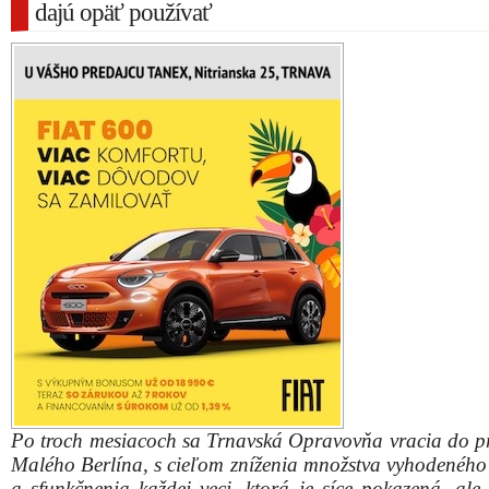
dajú opäť používať
Po troch mesiacoch sa Trnavská Opravovňa vracia do pr
Malého Berlína, s cieľom zníženia množstva vyhodenéh
a sfunkčnenia každej veci, ktorá je síce pokazená, ale