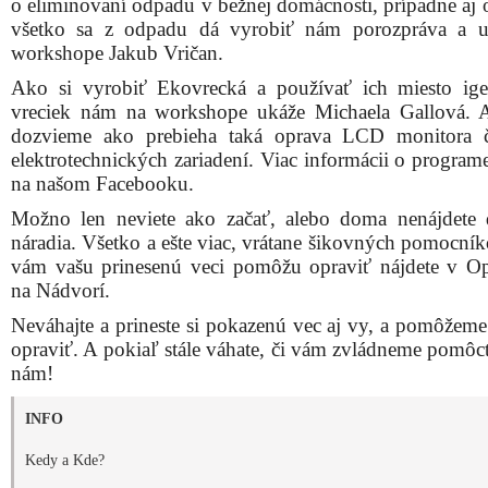
o eliminovaní odpadu v bežnej domácnosti, prípadne aj 
všetko sa z odpadu dá vyrobiť nám porozpráva a u
workshope Jakub Vričan.
Ako si vyrobiť Ekovrecká a používať ich miesto ige
vreciek nám na workshope ukáže Michaela Gallová. A
dozvieme ako prebieha taká oprava LCD monitora č
elektrotechnických zariadení. Viac informácii o program
na našom Facebooku.
Možno len neviete ako začať, alebo doma nenájdete 
náradia. Všetko a ešte viac, vrátane šikovných pomocník
vám vašu prinesenú veci pomôžu opraviť nájdete v O
na Nádvorí.
Neváhajte a prineste si pokazenú vec aj vy, a pomôžem
opraviť. A pokiaľ stále váhate, či vám zvládneme pomôcť
nám!
INFO
Kedy a Kde?