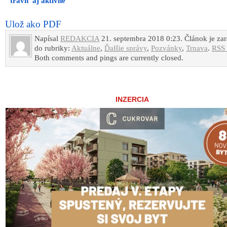
tráviť aj aktívne
Ulož ako PDF
Napísal
REDAKCIA
21. septembra 2018 0:23. Článok je za
do rubriky:
Aktuálne
,
Ďalšie správy
,
Pozvánky
,
Trnava
.
RSS 
Both comments and pings are currently closed.
INZERCIA