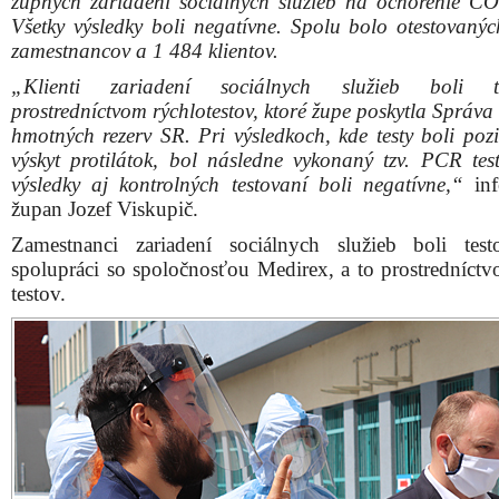
župných zariadení sociálnych služieb na ochorenie C
Všetky výsledky boli negatívne. Spolu bolo otestovaný
zamestnancov a 1 484 klientov.
„Klienti zariadení sociálnych služieb boli te
prostredníctvom rýchlotestov, ktoré župe poskytla Správa
hmotných rezerv SR. Pri výsledkoch, kde testy boli pozi
výskyt protilátok, bol následne vykonaný tzv. PCR test
výsledky aj kontrolných testovaní boli negatívne,“
inf
župan Jozef Viskupič.
Zamestnanci zariadení sociálnych služieb boli tes
spolupráci so spoločnosťou Medirex, a to prostredníc
testov.