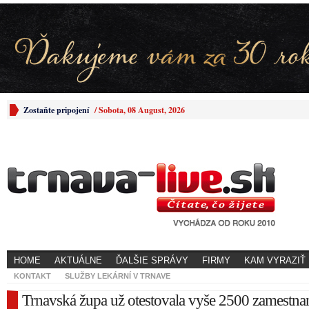
Zostaňte pripojení
/
Sobota, 08 August, 2026
HOME
AKTUÁLNE
ĎALŠIE SPRÁVY
FIRMY
KAM VYRAZIŤ
KONTAKT
SLUŽBY LEKÁRNÍ V TRNAVE
Trnavská župa už otestovala vyše 2500 zamestna