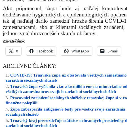
Ako pripomenul, župa bude aj naďalej kontrolovať
dodržiavanie hygienických a epidemiologických opatrení
tak aj naďalej darilo zamedziť hrozbe šírenia COVID-
zamestnancami, ako aj klientami sociálnych zariadení, 
jednou z najohrozenejších skupín občanov.
Zdieľajte článok:
X
Facebook
WhatsApp
E-mail
ARCHÍVNE ČLÁNKY:
COVID-19: Trnavská župa už otestovala všetkých zamestnanc
zariadení sociálnych služieb
Trnavská župa vyčlenila viac ako milión eur na mimoriadne 
všetkých zamestnancov svojich zariadení sociálnych služieb
Pracovníci zariadení sociálnych služieb v trnavskej župe si v r
finančne polepšili
Župa zabezpečila antigénové testy pre všetky svoje zariadenia
sociálnych služieb
Trnavský kraj prerozdeľuje státisíce ochranných prostriedky 
zariadení sociálnych služieb