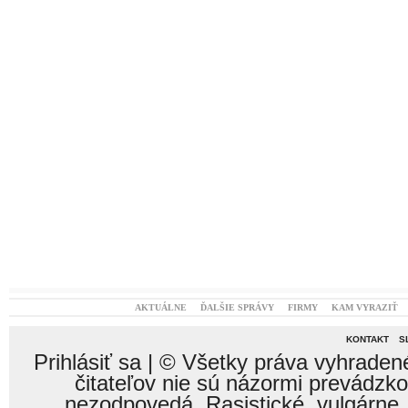
AKTUÁLNE
ĎALŠIE SPRÁVY
FIRMY
KAM VYRAZIŤ
KONTAKT
S
Prihlásiť sa
| © Všetky práva vyhraden
čitateľov nie sú názormi prevádzk
nezodpovedá. Rasistické, vulgárne,