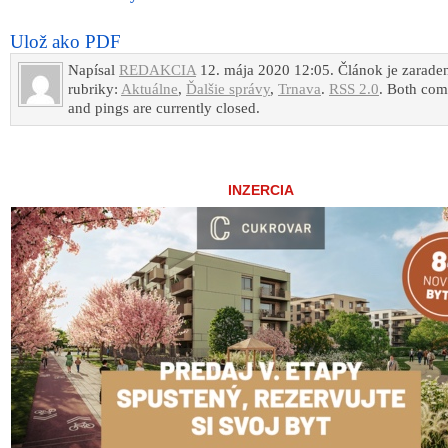
Ulož ako PDF
Napísal
REDAKCIA
12. mája 2020 12:05. Článok je zarade
rubriky:
Aktuálne
,
Ďalšie správy
,
Trnava
.
RSS 2.0
. Both co
and pings are currently closed.
INZERCIA