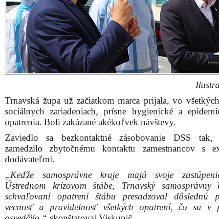
Ilustr
Trnavská župa už začiatkom marca prijala, vo všetkých
sociálnych zariadeniach, prísne hygienické a epidemi
opatrenia. Boli zakázané akékoľvek návštevy.
Zaviedlo sa bezkontaktné zásobovanie DSS tak,
zamedzilo zbytočnému kontaktu zamestnancov s ex
dodávateľmi.
„Keďže samosprávne kraje majú svoje zastúpen
Ústrednom krízovom štábe, Trnavský samosprávny k
schvaľovaní opatrení štábu presadzoval dôslednú p
vecnosť a pravidelnosť všetkých opatrení, čo sa v 
osvedčilo,“
skonštatoval Viskupič.