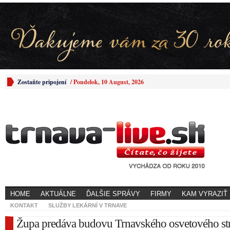
Zostaňte pripojení
/
Pondelok, 10 August, 2026
HOME
AKTUÁLNE
ĎALŠIE SPRÁVY
FIRMY
KAM VYRAZIŤ
KONTAKT
SLUŽBY LEKÁRNÍ V TRNAVE
Župa predáva budovu Trnavského osvetového st