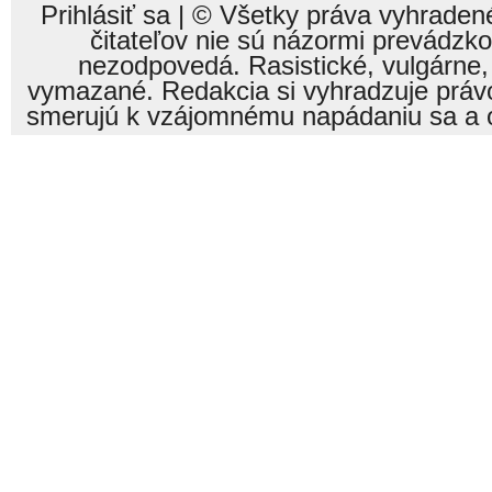
Prihlásiť sa
| © Všetky práva vyhraden
čitateľov nie sú názormi prevádzk
nezodpovedá. Rasistické, vulgárne,
vymazané. Redakcia si vyhradzuje právo
smerujú k vzájomnému napádaniu sa a o