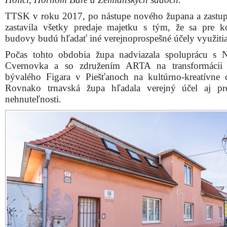
TTSK v roku 2017, po nástupe nového župana a zastupi
zastavila všetky predaje majetku s tým, že sa pre k
budovy budú hľadať iné verejnoprospešné účely využitia
Počas tohto obdobia župa nadviazala spoluprácu s 
Cvernovka a so združením ARTA na transformácii
bývalého Figara v Piešťanoch na kultúrno-kreatívne 
Rovnako trnavská župa hľadala verejný účel aj pr
nehnuteľnosti.