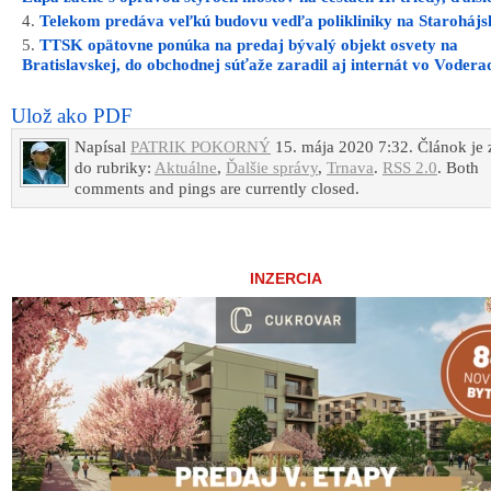
Telekom predáva veľkú budovu vedľa polikliniky na Starohájsk
TTSK opätovne ponúka na predaj bývalý objekt osvety na
Bratislavskej, do obchodnej súťaže zaradil aj internát vo Voder
Ulož ako PDF
Napísal
PATRIK POKORNÝ
15. mája 2020 7:32. Článok je
do rubriky:
Aktuálne
,
Ďalšie správy
,
Trnava
.
RSS 2.0
. Both
comments and pings are currently closed.
INZERCIA