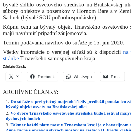
bývalé sídlilo osvetového stredisko na Bratislavskej ul
súbory objektov a pozemkov v Hornom Bare a v Zem
Sadoch (bývalé SOU poľnohospodárske).
Kúpnu cenu za bývalý objekt Trnavského osvetového s
majú navrhnúť prípadní záujemcovia.
Termín podávania návrhov do súťaže je 15. jún 2020.
Všetky informácie o verejnej súťaži sú k dispozícii
na 
stránke
Trnavského samosprávneho kraja.
Zdieľajte článok:
X
Facebook
WhatsApp
E-mail
ARCHÍVNE ČLÁNKY:
Do súťaže o prebytočný majetok TTSK predložil ponuku len z
bývalý objekt osvety na Bratislavskej ulici
Vo dvore Trnavského osvetového strediska bude Festival malý
dychových hudieb
Takmer každý piaty most v Trnavskom kraji je v havarijnom s
Župa začne s opravou štyroch mostov na cestách II. triedy, ďalši