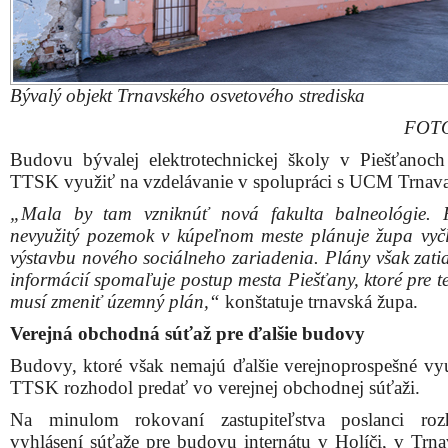
Bývalý objekt Trnavského osvetového strediska
FOTO
Budovu bývalej elektrotechnickej školy v Piešťanoch
TTSK využiť na vzdelávanie v spolupráci s UCM Trnava
„Mala by tam vzniknúť nová fakulta balneológie. 
nevyužitý pozemok v kúpeľnom meste plánuje župa vyčl
výstavbu nového sociálneho zariadenia. Plány však zati
informácií spomaľuje postup mesta Piešťany, ktoré pre t
musí zmeniť územný plán,“
konštatuje trnavská župa.
Verejná obchodná súťaž pre ďalšie budovy
Budovy, ktoré však nemajú ďalšie verejnoprospešné využ
TTSK rozhodol predať vo verejnej obchodnej súťaži.
Na minulom rokovaní zastupiteľstva poslanci roz
vyhlásení súťaže pre budovu internátu v Holíči, v Trna