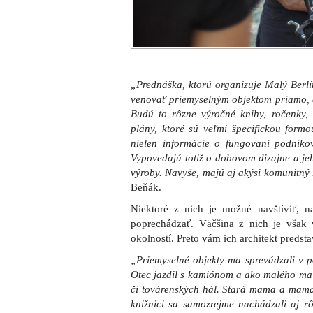
„Prednáška, ktorú organizuje Malý Berlí
venovať priemyselným objektom priamo, al
Budú to rôzne výročné knihy, ročenky, 
plány, ktoré sú veľmi špecifickou form
nielen informácie o fungovaní podnikov,
Vypovedajú totiž o dobovom dizajne a j
výroby. Navyše, majú aj akýsi komunitný 
Beňák.
Niektoré z nich je možné navštíviť, 
poprechádzať. Väčšina z nich je však v
okolností. Preto vám ich architekt predst
„Priemyselné objekty ma sprevádzali v po
Otec jazdil s kamiónom a ako malého ma 
či továrenských hál. Stará mama a mama
knižnici sa samozrejme nachádzali aj rô