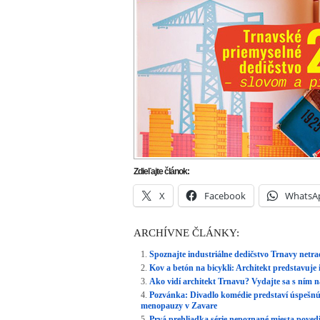
Zdieľajte článok:
X
Facebook
WhatsA
ARCHÍVNE ČLÁNKY:
Spoznajte industriálne dedičstvo Trnavy netrad
Kov a betón na bicykli: Architekt predstavuje
Ako vidí architekt Trnavu? Vydajte sa s ním 
Pozvánka: Divadlo komédie predstaví úspešnú 
menopauzy v Zavare
Prvá prehliadka série nepoznané miesta pove