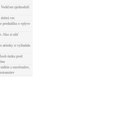
 Vodičom zjednoduší
e dobrú vec
e prednášku o vplyve
h. Ako si užiť
o atómky si vyžiadala
ôsob úniku pred
ióna
 milión z eurofondov,
estranstiev