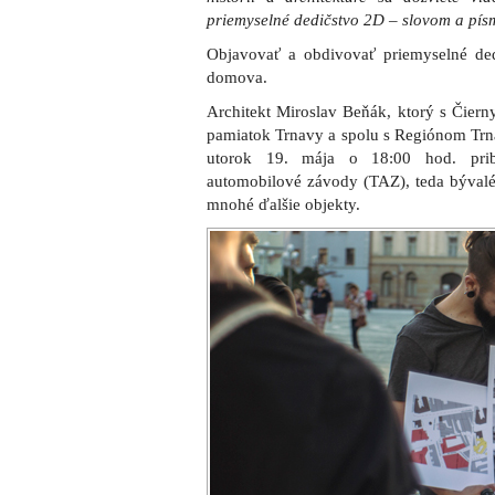
priemyselné dedičstvo 2D – slovom a pí
Objavovať a obdivovať priemyselné de
domova.
Architekt Miroslav Beňák, ktorý s Čiern
pamiatok Trnavy a spolu s Regiónom Trna
utorok 19. mája o 18:00 hod. prib
automobilové závody (TAZ), teda býval
mnohé ďalšie objekty.