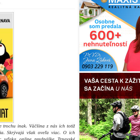
 trochu inak. Väčšina z nás ich totiž
ia. Skrývajú však oveľa viac. O ich
iac vďaka online prednáške Trnavské