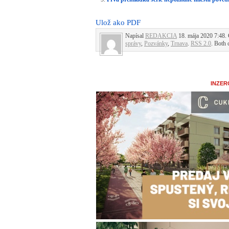
Ulož ako PDF
Napísal
REDAKCIA
18. mája 2020 7:48. 
správy
,
Pozvánky
,
Trnava
.
RSS 2.0
. Both 
INZER