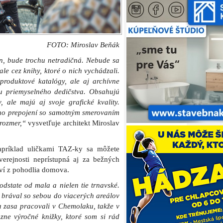
FOTO: Miroslav Beňák
n, bude trochu netradičná. Nebude sa
e cez knihy, ktoré o nich vychádzali.
produktové katalógy, ale aj archívne
ou priemyselného dedičstva. Obsahujú
 ale majú aj svoje grafické kvality.
eho prepojení so samotným smerovaním
rozmer,“
vysvetľuje architekt Miroslav
napríklad uličkami TAZ-ky sa môžete
erejnosti neprístupná aj za bežných
aví z pohodlia domova.
dstate od mala a nielen tie trnavské.
brával so sebou do viacerých areálov
 zasa pracovali v Chemolaku, takže v
zne výročné knižky, ktoré som si rád