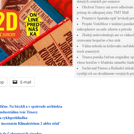
denných centrách pre seniorov
Obchvat Trnavy má nové odbočenie.
prístup do nákupnej zóny TMT Mall
Priaznivci Spartaka opäť krvácali pr
Projekt VedoMost v knižnici ponúkn
mikroplastov na naše zdravie a prírodu
Zlodeji nedovolenkujú ani vo vlakoc
cestovanie bezpečne a bez strát
Vážna nehoda na križovatke neďalek
troch zranených
Trnava ponúka ľuďom originálny sp
vlnou horúčav v hľadisku zimného štad
Suchá nad Parnou a Ružindol získali
využijú ich na skvalitnenie verejných pri
pp
E-mail
ične. Na bicykli a v sprievode architekta
 industriálnu tvár Trnavy
na cykloprehliadku
inscenáciu Klimaktérium 2 alebo ošiaľ
die do Coburgových závodov