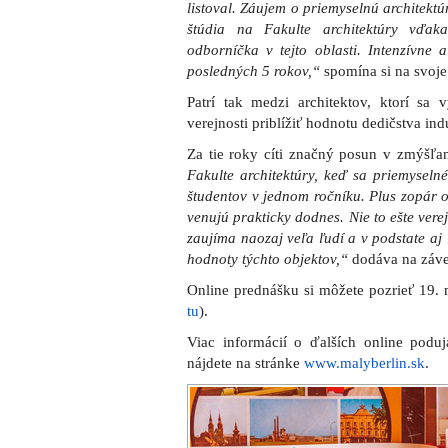
listoval. Záujem o priemyselnú architekt
štúdia na Fakulte architektúry vďak
odborníčka v tejto oblasti. Intenzívne
posledných 5 rokov,“
spomína si na svoje
Patrí tak medzi architektov, ktorí s
verejnosti priblížiť hodnotu dedičstva ind
Za tie roky cíti značný posun v zmýšľa
Fakulte architektúry, keď sa priemysel
študentov v jednom ročníku. Plus zopár 
venujú prakticky dodnes. Nie to ešte vere
zaujíma naozaj veľa ľudí a v podstate aj
hodnoty týchto objektov,“
dodáva na záve
Online prednášku si môžete pozrieť 19.
tu
).
Viac informácií o ďalších online poduja
nájdete na stránke
www.malyberlin.sk
.