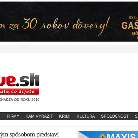
Y
FIRMY
KAM VYRAZIŤ
KRIMI
KULTÚRA
SPOLOČNOSŤ
Š
čným spôsobom predstaví