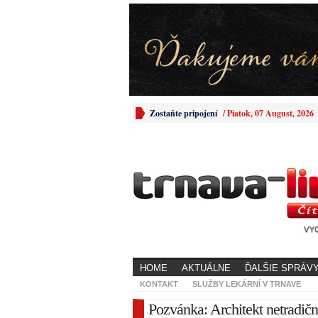
Zostaňte pripojení
/
Piatok, 07 August, 2026
HOME
AKTUÁLNE
ĎALŠIE SPRÁV
KONTAKT
SLUŽBY LEKÁRNÍ V TRNAVE
Pozvánka: Architekt netradi