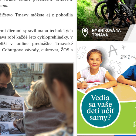
smom.
dičstvo Trnavy môžete aj z pohodlia
ymi dierami spravil mapu technických
va robí každé leto cykloprehliadky, v
líži v online prednáške Trnavské
é Coburgove závody, cukrovar, ŽOS a