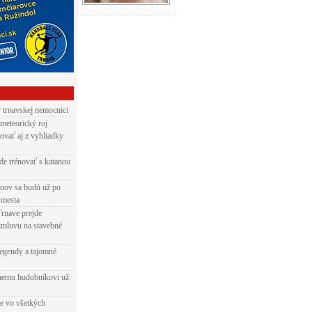
v trnavskej nemocnici
 meteorický roj
ovať aj z vyhliadky
de trénovať s katanou
nov sa budú už po
 mesta
Trnave prejde
zmluvu na stavebné
egendy a tajomné
rnemu hudobníkovi už
ie vo všetkých