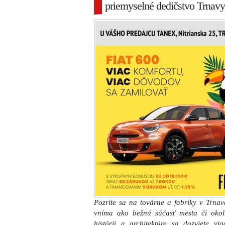
priemyselné dedičstvo Trnavy
Pozrite sa na továrne a fabriky v Trnave
vníma ako bežnú súčasť mesta či okol
histórii a architektúre sa dozviete v