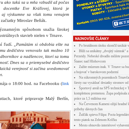
úru ako takú sa u mňa vzbudil až počas
a docentke Eve Kráľovej, ktorá je
 a aj výskumne sa však tomu venujem
 začiatky Miroslav Beňák.
a významným spôsobom snažia širokej
ustriálnych stavieb nielen v Trnave.
ní ľudí.
„Pamätám si obdobia ešte na
Po brutálnom útoku skončil taxikár 
nému dedičstvu venovalo tak možno 10
Blíži sa unikátny „dvojitý súmrak“ a
odborníkov a nadšencov, ktorí sa tomu
Perzeidy. Nebeské divadlo môžete pozor
Šianec nad Hlohovcom
jnosť. Dnes sa o priemyselné dedičstvo
Zažite múzeum inak. V Trnave sa bu
 laická verejnosť si začína uvedomovať
a bojovať v barokovom podzemí
r.
Na súkromných pozemkoch Trnavča
šiesty raz vysádzať desiatky stromov od
 mája o 18:00 hod. na Facebooku (
link
Športový areál na SPŠ technickej v 
kompletnou premenou. Župa podpísala 
tiach, ktoré pripravuje Malý Berlín,
práce za 1,5 milióna eur
Na Červenom Kameni ožijú hradné l
príbehy dávnych čias
Žulčák spieva Filipa: Pocta legendá
tento piatok na Zelenom Kríčku
Mesto obnovilo interiérové vybaven