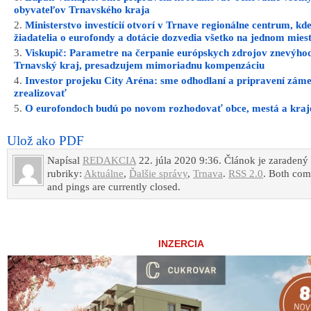
obyvateľov Trnavského kraja
Ministerstvo investícií otvorí v Trnave regionálne centrum, kde
žiadatelia o eurofondy a dotácie dozvedia všetko na jednom mies
Viskupič: Parametre na čerpanie európskych zdrojov znevýho
Trnavský kraj, presadzujem mimoriadnu kompenzáciu
Investor projeku City Aréna: sme odhodlaní a pripravení zám
zrealizovať
O eurofondoch budú po novom rozhodovať obce, mestá a kraj
Ulož ako PDF
Napísal
REDAKCIA
22. júla 2020 9:36. Článok je zaradený
rubriky:
Aktuálne
,
Ďalšie správy
,
Trnava
.
RSS 2.0
. Both co
and pings are currently closed.
INZERCIA