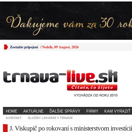
Zostaňte pripojení
/
Nedeľa, 09 August, 2026
HOME
AKTUÁLNE
ĎALŠIE SPRÁVY
FIRMY
KAM VYRAZIŤ
KONTAKT
SLUŽBY LEKÁRNÍ V TRNAVE
J. Viskupič po rokovaní s ministerstvom investíci