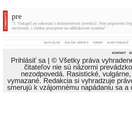
pre
“J. Viskupič po rokovaní s ministerstvom investícií: Sme pripravení čer
eurofondy, s vládou pracujeme na odblokovaní systému”
AKTUÁLNE
ĎALŠIE SPRÁVY
FIRMY
KAM VYRAZIŤ
KONTAKT
S
Prihlásiť sa
| © Všetky práva vyhraden
čitateľov nie sú názormi prevádzk
nezodpovedá. Rasistické, vulgárne,
vymazané. Redakcia si vyhradzuje právo
smerujú k vzájomnému napádaniu sa a o