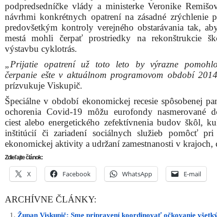
podpredsedníčke vlády a ministerke Veronike Remišove
návrhmi konkrétnych opatrení na zásadné zrýchlenie p
predovšetkým kontroly verejného obstarávania tak, ab
mestá mohli čerpať prostriedky na rekonštrukcie šk
výstavbu cyklotrás.
„Prijatie opatrení už toto leto by výrazne pomohlo
čerpanie ešte v aktuálnom programovom období 201
prízvukuje Viskupič.
Špeciálne v období ekonomickej recesie spôsobenej p
ochorenia Covid-19 môžu eurofondy nasmerované d
ciest alebo energetického zefektívnenia budov škôl, ku
inštitúcií či zariadení sociálnych služieb pomôcť pr
ekonomickej aktivity a udržaní zamestnanosti v krajoch, 
Zdieľajte článok:
X
Facebook
WhatsApp
E-mail
ARCHÍVNE ČLÁNKY:
Župan Viskupič: Sme pripravení koordinovať očkovanie všetk