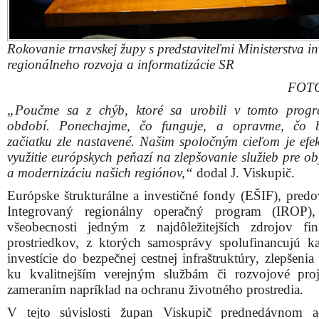
Rokovanie trnavskej župy s predstaviteľmi Ministerstva inv
regionálneho rozvoja a informatizácie SR
FOTO
„Poučme sa z chýb, ktoré sa urobili v tomto prog
období. Ponechajme, čo funguje, a opravme, čo 
začiatku zle nastavené. Našim spoločným cieľom je efekt
využitie európskych peňazí na zlepšovanie služieb pre o
a modernizáciu našich regiónov,“
dodal J. Viskupič.
Európske štrukturálne a investičné fondy (EŠIF), pred
Integrovaný regionálny operačný program (IROP)
všeobecnosti jedným z najdôležitejších zdrojov fi
prostriedkov, z ktorých samosprávy spolufinancujú ka
investície do bezpečnej cestnej infraštruktúry, zlepšenia
ku kvalitnejším verejným službám či rozvojové pro
zameraním napríklad na ochranu životného prostredia.
V tejto súvislosti župan Viskupič prednedávnom a