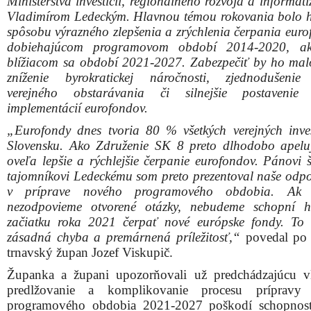
Ministerstva investícii, regionálneho rozvoja a informat
Vladimírom Ledeckým. Hlavnou témou rokovania bolo 
spôsobu výrazného zlepšenia a zrýchlenia čerpania euro
dobiehajúcom programovom období 2014-2020, a
blížiacom sa období 2021-2027. Zabezpečiť by ho ma
zníženie byrokratickej náročnosti, zjednodušenie
verejného obstarávania či silnejšie postaveni
implementácií eurofondov.
„Eurofondy dnes tvoria 80 % všetkých verejných inves
Slovensku. Ako Združenie SK 8 preto dlhodobo apel
oveľa lepšie a rýchlejšie čerpanie eurofondov. Pánovi 
tajomníkovi Ledeckému som preto prezentoval naše odp
v príprave nového programového obdobia. Ak 
nezodpovieme otvorené otázky, nebudeme schopní 
začiatku roka 2021 čerpať nové európske fondy. To
zásadná chyba a premárnená príležitosť,“
povedal po s
trnavský župan Jozef Viskupič.
Županka a župani upozorňovali už predchádzajúcu v
predlžovanie a komplikovanie procesu prípravy
programového obdobia 2021-2027 poškodí schopnosť