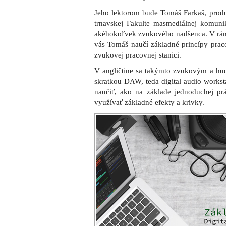
Jeho lektorom bude Tomáš Farkaš, prod
trnavskej Fakulte masmediálnej komun
akéhokoľvek zvukového nadšenca. V rámc
vás Tomáš naučí základné princípy praco
zvukovej pracovnej stanici.
V angličtine sa takýmto zvukovým a h
skratkou DAW, teda digital audio works
naučiť, ako na základe jednoduchej pr
využívať základné efekty a krivky.