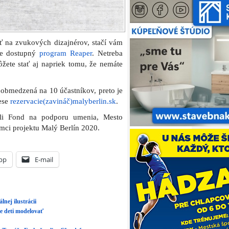
ť na zvukových dizajnérov, stačí vám
ľne dostupný
program Reaper
. Netreba
ete stať aj napriek tomu, že nemáte
 obmedzená na 10 účastníkov, preto je
rese
rezervacie(zavináč)malyberlin.sk
.
rili Fond na podporu umenia, Mesto
mci projektu Malý Berlín 2020.
pp
E-mail
nej ilustrácii
e deti modelovať