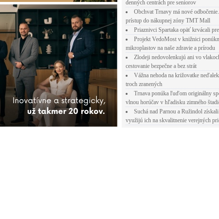
denných centrách pre seniorov
Obchvat Trnavy má nové odbočenie.
prístup do nákupnej zóny TMT Mall
Priaznivci Spartaka opäť krvácali pr
Projekt VedoMost v knižnici ponúkn
mikroplastov na naše zdravie a prírodu
Zlodeji nedovolenkujú ani vo vlakoc
cestovanie bezpečne a bez strát
Vážna nehoda na križovatke neďalek
troch zranených
Trnava ponúka ľuďom originálny sp
vlnou horúčav v hľadisku zimného štad
Suchá nad Parnou a Ružindol získali
využijú ich na skvalitnenie verejných pri