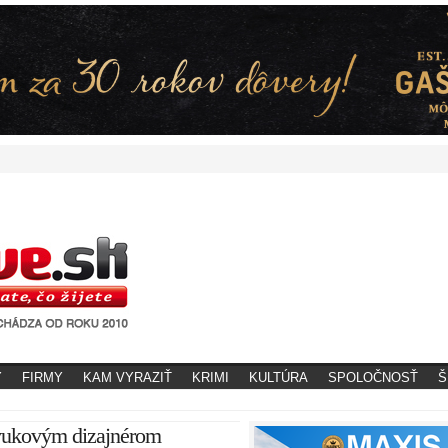
Y
FIRMY
KAM VYRAZIŤ
KRIMI
KULTÚRA
SPOLOČNOSŤ
Š
zvukovým dizajnérom