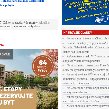
y Tomáša Farkaša alias Cloudsform
ie v pohybe
7. Článok je zaradený do rubriky:
Aktuálne
,
ents and pings are currently closed.
Po brutálnom útoku skončil taxikár 
Blíži sa unikátny „dvojitý súmrak“ a
CIA
Perzeidy. Nebeské divadlo môžete pozor
Šianec nad Hlohovcom
Zažite múzeum inak. V Trnave sa bu
a bojovať v barokovom podzemí
Na súkromných pozemkoch Trnavča
šiesty raz vysádzať desiatky stromov od
Športový areál na SPŠ technickej v 
kompletnou premenou. Župa podpísala 
práce za 1,5 milióna eur
Na Červenom Kameni ožijú hradné l
príbehy dávnych čias
Žulčák spieva Filipa: Pocta legendá
tento piatok na Zelenom Kríčku
Mesto obnovilo interiérové vybaven