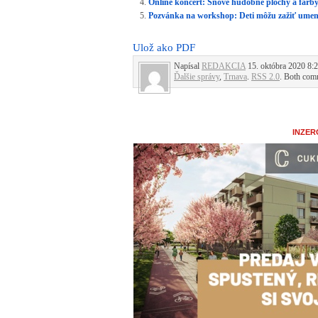
Online koncert: Snové hudobné plochy a farb
Pozvánka na workshop: Deti môžu zažiť umen
Ulož ako PDF
Napísal
REDAKCIA
15. októbra 2020 8:2
Ďalšie správy
,
Trnava
.
RSS 2.0
. Both comm
INZER