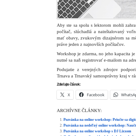
Aby ste sa spolu s lektorom mohli zahra
počítač, slúchadlá a nainštalovaný vo
mať obavy, zvukovým dizajnérom sa môž
práve jeden z najnovších počítačov.
Workshop je zdarma, no jeho kapacita je
nutné sa naň registrovať e-mailom na ad
Podujatie z verejných zdrojov podpo
Trnava a Trnavský samosprávny kraj v rá
Zdieľajte článok:
X
Facebook
WhatsA
ARCHÍVNE ČLÁNKY:
Pozvánka na online workshop: Priučte sa digitál
Pozvánka na nedeľný online workshop: Naučt
Pozvánka na online workshop s DJ Lixxom