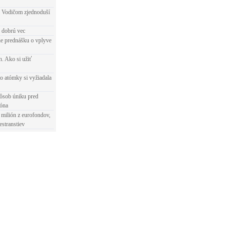
 Vodičom zjednoduší
e dobrú vec
e prednášku o vplyve
h. Ako si užiť
o atómky si vyžiadala
ôsob úniku pred
ióna
 milión z eurofondov,
estranstiev