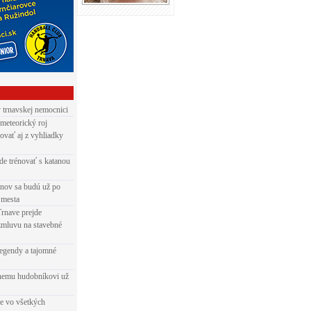
v trnavskej nemocnici
 meteorický roj
ovať aj z vyhliadky
de trénovať s katanou
nov sa budú už po
 mesta
Trnave prejde
zmluvu na stavebné
egendy a tajomné
rnemu hudobníkovi už
ie vo všetkých