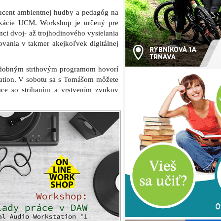
ucent ambientnej hudby a pedagóg na
ikácie UCM. Workshop je určený pre
i dvoj- až trojhodinového vysielania
vania v takmer akejkoľvek digitálnej
udobným strihovým programom hovorí
tation. V sobotu sa s Tomášom môžete
áce so strihaním a vrstvením zvukov