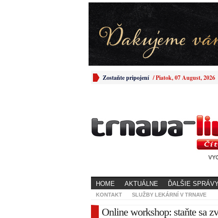
Zostaňte pripojení
/
Piatok, 07 August, 2026
HOME
AKTUÁLNE
ĎALŠIE SPRÁV
KONTAKT
SLUŽBY LEKÁRNÍ V TRNAVE
Online workshop: staňte sa 