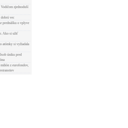
 Vodičom zjednoduší
e dobrú vec
e prednášku o vplyve
h. Ako si užiť
o atómky si vyžiadala
ôsob úniku pred
ióna
 milión z eurofondov,
estranstiev