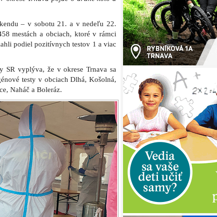
kendu – v sobotu 21. a v nedeľu 22.
58 mestách a obciach, ktoré v rámci
hli podiel pozitívnych testov 1 a viac
y SR vyplýva, že v okrese Trnava sa
énové testy v obciach Dlhá, Košolná,
ce, Naháč a Boleráz.