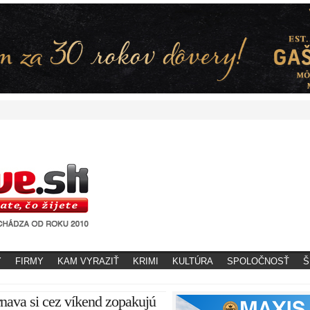
Y
FIRMY
KAM VYRAZIŤ
KRIMI
KULTÚRA
SPOLOČNOSŤ
Š
nava si cez víkend zopakujú