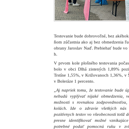
Testovanie bude dobrovoľné, bez akéhoko
ňom zúčastnia ako aj bez obmedzenia ľudí
obrany Jaroslav Naď. Prebiehať bude vo 
h.
V prvom kole plošného testovania počas
bolo v obci Dlhá zistených 1,89% pozi
Trstíne 1,55%, v Križovanoch 1,36%, v 
v Boleráze 1 percento.
„Aj napriek tomu, že testovanie bude ú
nebudú vyplývať nijaké obmedzenia, ver
možnosti s rovnakou zodpovednosťou,
kolách. Ide o zdravie všetkých nás
pozitívnych testov vo všeobecnosti toti
presne identifikovať možné vznikajúc
potrebné podať pomocnú ruku v zvl