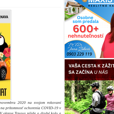
. novembra 2020 na svojom rokovaní
ov na prítomnosť ochorenia COVID-19 v
V okrese Trnava pôjde o druhé kolo a