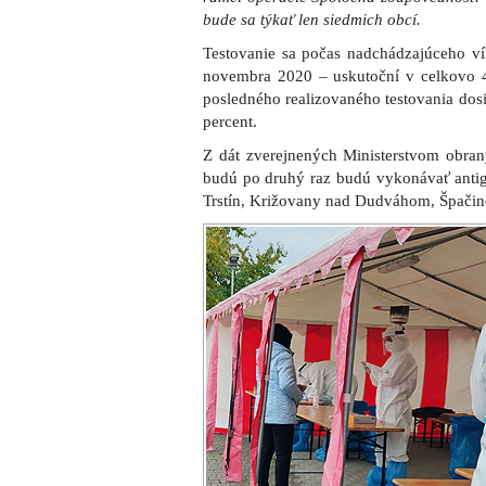
bude sa týkať len siedmich obcí.
Testovanie sa počas nadchádzajúceho ví
novembra 2020 – uskutoční v celkovo 4
posledného realizovaného testovania dosia
percent.
Z dát zverejnených Ministerstvom obran
budú po druhý raz budú vykonávať antig
Trstín, Križovany nad Dudváhom, Špačin