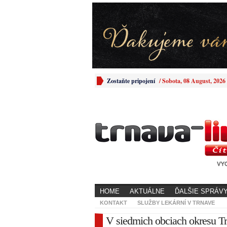
Zostaňte pripojení
/
Sobota, 08 August, 2026
HOME
AKTUÁLNE
ĎALŠIE SPRÁV
KONTAKT
SLUŽBY LEKÁRNÍ V TRNAVE
V siedmich obciach okresu Tr