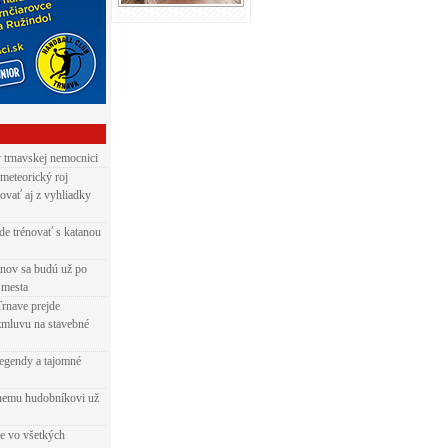
v trnavskej nemocnici
 meteorický roj
ovať aj z vyhliadky
de trénovať s katanou
nov sa budú už po
 mesta
Trnave prejde
zmluvu na stavebné
egendy a tajomné
rnemu hudobníkovi už
ie vo všetkých