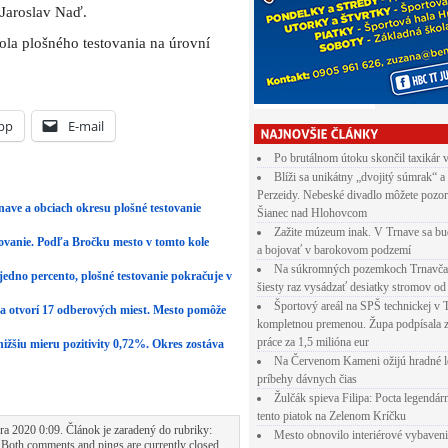
 Jaroslav Naď.
ola plošného testovania na úrovní
pp
E-mail
Po brutálnom útoku skončil taxikár 
Blíži sa unikátny „dvojitý súmrak“ a
Perzeidy. Nebeské divadlo môžete pozor
nave a obciach okresu plošné testovanie
Šianec nad Hlohovcom
Zažite múzeum inak. V Trnave sa bu
tovanie. Podľa Bročku mesto v tomto kole
a bojovať v barokovom podzemí
Na súkromných pozemkoch Trnavča
 jedno percento, plošné testovanie pokračuje v
šiesty raz vysádzať desiatky stromov od
Športový areál na SPŠ technickej v 
va otvorí 17 odberových miest. Mesto pomôže
kompletnou premenou. Župa podpísala 
práce za 1,5 milióna eur
jnižšiu mieru pozitivity 0,72%. Okres zostáva
Na Červenom Kameni ožijú hradné l
príbehy dávnych čias
Žulčák spieva Filipa: Pocta legendá
tento piatok na Zelenom Kríčku
a 2020 0:09. Článok je zaradený do rubriky:
Mesto obnovilo interiérové vybaven
 Both comments and pings are currently closed.