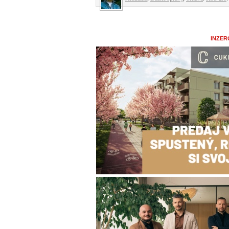
INZER