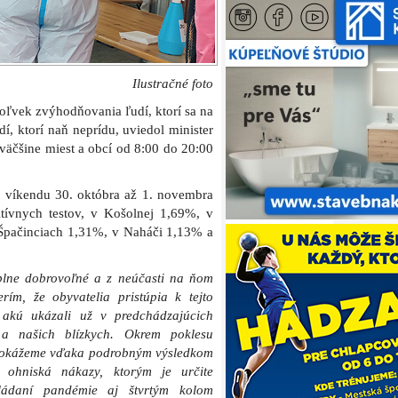
Ilustračné foto
ľvek zvýhodňovania ľudí, ktorí sa na
, ktorí naň neprídu, uviedol minister
väčšine miest a obcí od 8:00 do 20:00
 víkendu 30. októbra až 1. novembra
tívnych testov, v Košolnej 1,69%, v
Špačinciach 1,31%, v Naháči 1,13% a
plne dobrovoľné a z neúčasti na ňom
ím, že obyvatelia pristúpia k tejto
 akú ukázali už v predchádzajúcich
 a našich blízkych. Okrem poklesu
ž dokážeme vďaka podrobným výsledkom
e ohniská nákazy, ktorým je určite
ádaní pandémie aj štvrtým kolom