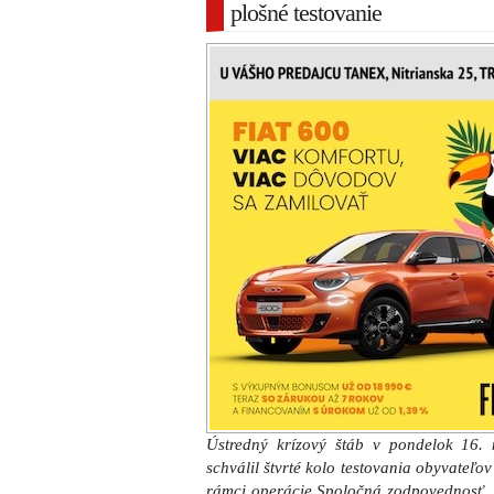
plošné testovanie
Ústredný krízový štáb v pondelok 16
schválil štvrté kolo testovania obyvateľ
rámci operácie Spoločná zodpovednosť. 