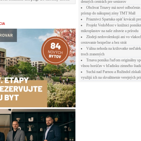
denných centrách pre seniorov
Obchvat Trnavy má nové odbočenie.
prístup do nákupnej zóny TMT Mall
Priaznivci Spartaka opäť krvácali pr
CIA
Projekt VedoMost v knižnici ponúkn
mikroplastov na naše zdravie a prírodu
Zlodeji nedovolenkujú ani vo vlakoc
cestovanie bezpečne a bez strát
Vážna nehoda na križovatke neďalek
troch zranených
Trnava ponúka ľuďom originálny sp
vlnou horúčav v hľadisku zimného štad
Suchá nad Parnou a Ružindol získali
využijú ich na skvalitnenie verejných pri