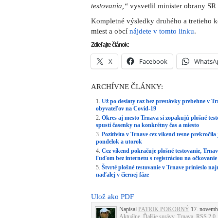
testovania,“
vysvetlil minister obrany SR
Kompletné výsledky druhého a tretieho k
miest a obcí
nájdete v tomto linku
.
Zdieľajte článok:
X
Facebook
WhatsA
ARCHÍVNE ČLÁNKY:
Už po desiaty raz bez prestávky prebehne v Tr
obyvateľov na Covid-19
Okres aj mesto Trnava si zopakujú plošné tes
spustí časenky na konkrétny čas a miesto
Pozitivita v Trnave cez víkend tesne prekročila
pondelok a utorok
Cez víkend pokračuje plošné testovanie, Trna
ľuďom bez internetu s registráciou na očkovanie
Štvrté plošné testovanie v Trnave prinieslo na
naďalej v čiernej fáze
Ulož ako PDF
Napísal
PATRIK POKORNÝ
17. novembr
Aktuálne
,
Ďalšie správy
,
Trnava
.
RSS 2.0
.