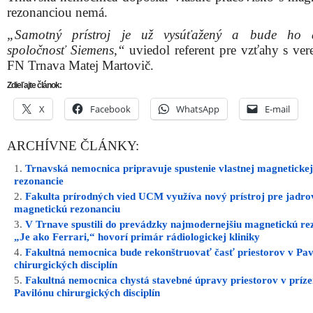
rezonanciou nemá.
„Samotný prístroj je už vysúťažený a bude ho 
spoločnosť Siemens,“
uviedol referent pre vzťahy s ver
FN Trnava Matej Martovič.
Zdieľajte článok:
X
Facebook
WhatsApp
E-mail
ARCHÍVNE ČLÁNKY:
Trnavská nemocnica pripravuje spustenie vlastnej magnetickej
rezonancie
Fakulta prírodných vied UCM využíva nový prístroj pre jadro
magnetickú rezonanciu
V Trnave spustili do prevádzky najmodernejšiu magnetickú re
„Je ako Ferrari,“ hovorí primár rádiologickej kliniky
Fakultná nemocnica bude rekonštruovať časť priestorov v Pav
chirurgických disciplín
Fakultná nemocnica chystá stavebné úpravy priestorov v príz
Pavilónu chirurgických disciplín