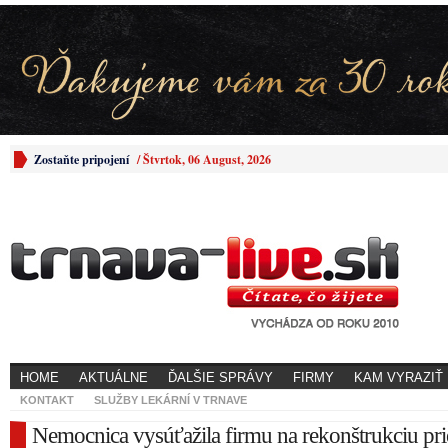
Zostaňte pripojení
/
Štvrtok, 06 August, 2026
HOME
AKTUÁLNE
ĎALŠIE SPRÁVY
FIRMY
KAM VYRAZIŤ
KONTAKT
SLUŽBY LEKÁRNÍ V TRNAVE
Nemocnica vysúťažila firmu na rekonštrukciu pri