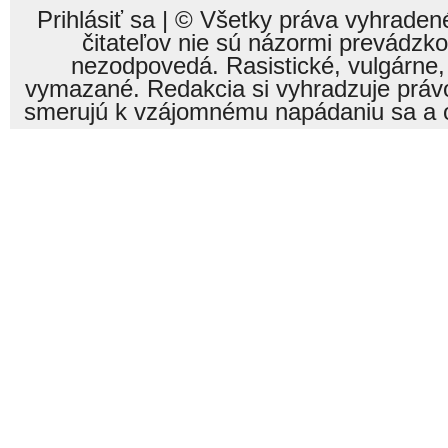
Prihlásiť sa
| © Všetky práva vyhraden
čitateľov nie sú názormi prevádzk
nezodpovedá. Rasistické, vulgárne,
vymazané. Redakcia si vyhradzuje právo
smerujú k vzájomnému napádaniu sa a o