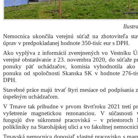
Ilustr
Nemocnica ukončila verejnú súťaž na zhotoviteľa st
úprav v predpokladanej hodnote 350-tisíc eur s DPH.
Ako vyplýva z informácií zverejnených vo Vestníku Ú
verejné obstarávanie z 23. novembra 2020, do súťaže pr
ponuky päť uchádzačov, komisia vyhodnotila ako 
ponuku od spoločnosti Skanska SK v hodnote 276-tis
DPH.
Stavebné práce majú trvať štyri mesiace od podpísania 
úspešným uchádzačom.
V Trnave tak pribudne v prvom štvrťroku 2021 tretí prí
vyšetrenie magnetickou rezonanciou. V súčasnosti
fungujú dve súkromné pracoviská – v priestoroch 
polikliniky na Starohájskej ulici a vo fakultnej nemocnici
Trnavská nemocnica doposiaľ vlastné pracovisko s mag