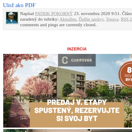
Ulož ako PDF
Napísal
PATRIK POKORNÝ
23. novembra 2020 9:51. Článo
zaradený do rubriky:
Aktuálne
,
Ďalšie správy
,
Trnava
.
RSS 2
comments and pings are currently closed.
INZERCIA