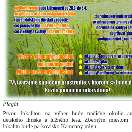
Plagát
Prvou lokalitou na výber bude tradične okolie amf
detského ihriska a lužného lesa. Zberným miestom 
lokalitu bude parkovisko Kamenný mlyn.
Druhou lokalitou bude okolie splavu, kde bude situovan
zberné miesto.
Tretím územím je okolie záhradiek a depa, kde sa zbern
bude nachádzať v ostrej zákrute pred depom v s
Kamenáča.
Napokon poslednou je lokalita medzi riečkou Parná a
rybníkmi, kde sa bude nachádzať štvrté zberné miesto.
„Žiadame dobrovoľníkov, aby vrecia s odpadom p
nechávali výlučne len na uvedených štyroch zberných m
Mesto Trnava v spolupráci so spoločnosťou FCC za
odvoz vyzbieraného odpadu zo zberných miest 6. apríla
Jarné čistenie Kamenáča ukončí,“
pripomenul.
Z hygienických dôvodov sa tento rok nebude úča
poskytovať žiadne občerstvenie ani rukavice, organizáto