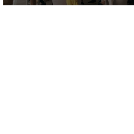
AKTUÁLNE
ĎALŠIE SPRÁVY
FIRMY
KAM VYRAZIŤ
KONTAKT
S
Prihlásiť sa
| © Všetky práva vyhraden
čitateľov nie sú názormi prevádzk
nezodpovedá. Rasistické, vulgárne,
vymazané. Redakcia si vyhradzuje právo
smerujú k vzájomnému napádaniu sa a o