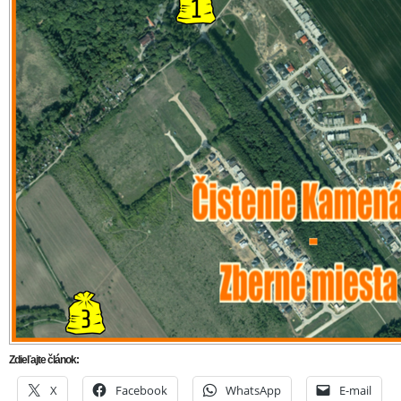
Zdieľajte článok:
X
Facebook
WhatsApp
E-mail
ARCHÍVNE ČLÁNKY:
Už po 15. raz dobrovoľníci odľahčia prírodu od odpadu. V sob
uskutoční Jarné čistenie Kamenáča
Tradičné jarné čistenie Kamenáča bude už túto sobotu
V sobotu môžete podať pomocnú ruku a pridať sa k čisteniu
Tradícia pokračuje. V sobotu 25. marca sa uskutoční Jarné čis
Kamenáča
Spoločné jarné čistenie Kamenáča bude v sobotu 28. marca
Ulož ako PDF
Napísal
REDAKCIA
23. marca 2021 7:25. Článok je zarade
rubriky:
Aktuálne
,
Ďalšie správy
,
Pozvánky
,
Trnava
.
RSS 2.0
comments and pings are currently closed.