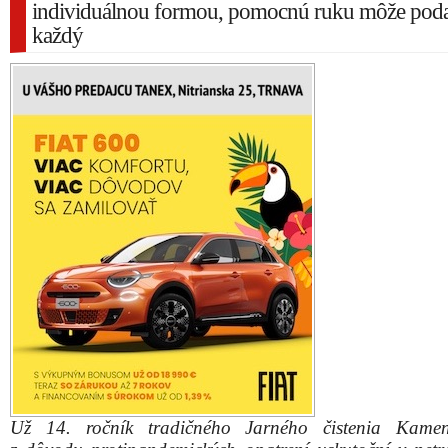
individuálnou formou, pomocnú ruku môže pod
každý
Už 14. ročník tradičného Jarného čistenia Kame
z dôvodu protipandemických opatrení uskutoční v net
formáte. Hromadné čistenie Kamenáča sa kvôli pandé
tento rok neuskutoční, ale pomôcť prírode môžeme
dodržaní aktuálne platných protipandemických opatren
čistenie Kamenáča bude v tomto roku individuálne a za
doň bude môcť každý, kto má záujem pomôcť 
v Kamennom mlyne a jeho okolí, informoval spoluza
podujatia Matej Lančarič.
Jarné čistenie Kamenáča 2021 bude prebiehať v termín
marca a potrvá až do 6. apríla.
Záujemcom budú v tomto termíne k dispozícii igelitové v
odpadky, ktoré si bude možné vyžiadať vo výdajnom
reštaurácie Koliba (oproti detskému ihrisku) počas 
a sviatkov od 13.00 do 18.00 h. Počas pracovných 
výdajné okienko otvorené od 14.00 do 18.00 h.