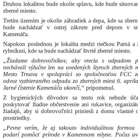
žiadajú, aby si dobrovoľníci priniesli z domu vlastné 
prostriedky.
„Pevne verím, že aj takouto individuálnou formou
podarí pomôcť prírode v Kamennom mlyne. Počas uv
termínu bude možné spojiť príjemné s užitočným. Každý
záujem, môže popri prechádzke prebúdzajúcou sa p
zároveň pomôcť zbaviť ju od odpadkov. Každá pomocná
vítaná,“
vyzval záujemcov o pomoc so zlepšením ži
prostredia trnavskej prírodnej lokality Matej Lančarič.