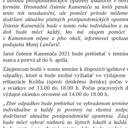
„Zber odpadkov bude prebiehať vo vyhradenom termíne
individuálne a každý je povinný na vlastnú zodpo
dodržiavať aktuálne protipandemické opatrenia. Záu
bude môcť vybrať niektorú zo štyroch lokalít a každá 
bude mať svoje zberné miesto, kde bude možné p
vyzbierané vrecia s odpadom,“
priblížil Matej Lančarič.
Mapku so zbernými miestami prikladáme pod článkom.