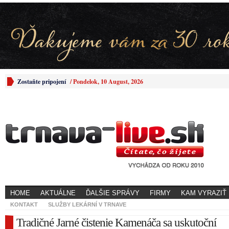
Zostaňte pripojení
/
Pondelok, 10 August, 2026
HOME
AKTUÁLNE
ĎALŠIE SPRÁVY
FIRMY
KAM VYRAZIŤ
KONTAKT
SLUŽBY LEKÁRNÍ V TRNAVE
Tradičné Jarné čistenie Kamenáča sa uskutoční