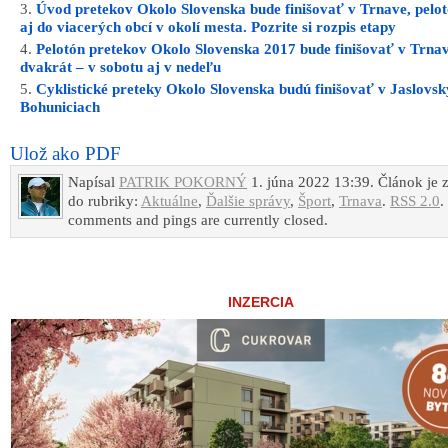
Úvod pretekov Okolo Slovenska bude finišovať v Trnave, pelot
aj do viacerých obcí v okolí mesta. Pozrite si rozpis etapy
Pelotón pretekov Okolo Slovenska 2017 bude finišovať v Trna
dvakrát – v sobotu aj v nedeľu
Cyklistické preteky Okolo Slovenska budú finišovať v Jaslovs
Bohuniciach
Ulož ako PDF
Napísal
PATRIK POKORNÝ
1. júna 2022 13:39. Článok je 
do rubriky:
Aktuálne
,
Ďalšie správy
,
Šport
,
Trnava
.
RSS 2.0
.
comments and pings are currently closed.
INZERCIA