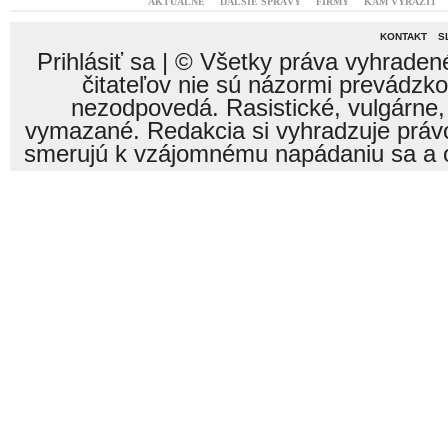
AKTUÁLNE
ĎALŠIE SPRÁVY
FIRMY
KAM VYRAZIŤ
KONTAKT
S
Prihlásiť sa
| © Všetky práva vyhraden
čitateľov nie sú názormi prevádzk
nezodpovedá. Rasistické, vulgárne,
vymazané. Redakcia si vyhradzuje právo
smerujú k vzájomnému napádaniu sa a o