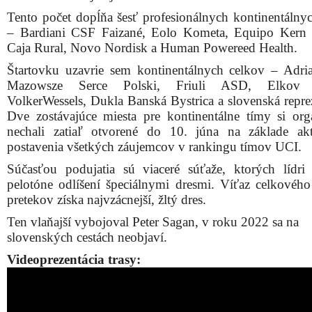
Tento počet dopĺňa šesť profesionálnych kontinentálny
– Bardiani CSF Faizané, Eolo Kometa, Equipo Kern
Caja Rural, Novo Nordisk a Human Powereed Health.
Štartovku uzavrie sem kontinentálnych celkov – Adri
Mazowsze Serce Polski, Friuli ASD, Elkov 
VolkerWessels, Dukla Banská Bystrica a slovenská reprez
Dve zostávajúce miesta pre kontinentálne tímy si orga
nechali zatiaľ otvorené do 10. júna na základe ak
postavenia všetkých záujemcov v rankingu tímov UCI.
Súčasťou podujatia sú viaceré súťaže, ktorých lídr
pelotóne odlíšení špeciálnymi dresmi. Víťaz celkového
pretekov získa najvzácnejší, žltý dres.
Ten vlaňajší vybojoval Peter Sagan, v roku 2022 sa na
slovenských cestách neobjaví.
Videoprezentácia trasy: