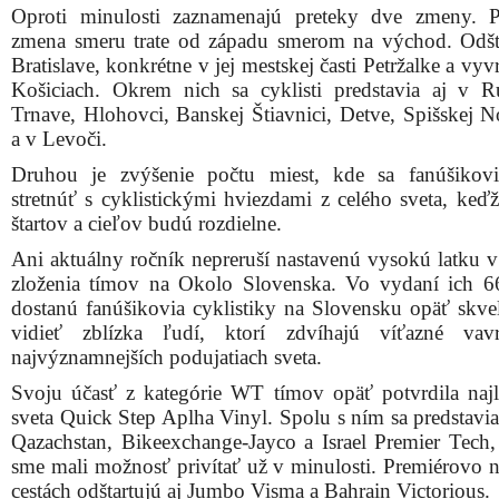
Oproti minulosti zaznamenajú preteky dve zmeny. 
zmena smeru trate od západu smerom na východ. Odšt
Bratislave, konkrétne v jej mestskej časti Petržalke a vyv
Košiciach. Okrem nich sa cyklisti predstavia aj v R
Trnave, Hlohovci, Banskej Štiavnici, Detve, Spišskej N
a v Levoči.
Druhou je zvýšenie počtu miest, kde sa fanúšikov
stretnúť s cyklistickými hviezdami z celého sveta, keďž
štartov a cieľov budú rozdielne.
Ani aktuálny ročník nepreruší nastavenú vysokú latku 
zloženia tímov na Okolo Slovenska. Vo vydaní ich 66
dostanú fanúšikovia cyklistiky na Slovensku opäť skve
vidieť zblízka ľudí, ktorí zdvíhajú víťazné vav
najvýznamnejších podujatiach sveta.
Svoju účasť z kategórie WT tímov opäť potvrdila najl
sveta Quick Step Aplha Vinyl. Spolu s ním sa predstavia
Qazachstan, Bikeexchange-Jayco a Israel Premier Tech,
sme mali možnosť privítať už v minulosti. Premiérovo n
cestách odštartujú aj Jumbo Visma a Bahrain Victorious.