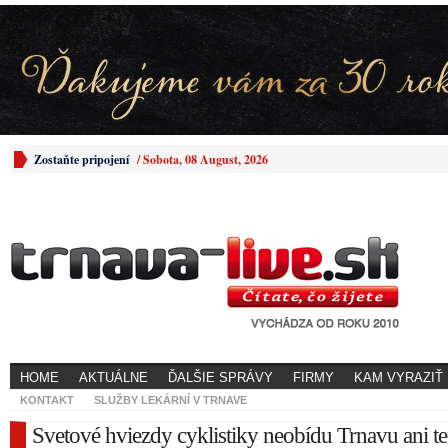
Zostaňte pripojení
/
Sobota, 08 August, 2026
HOME
AKTUÁLNE
ĎALŠIE SPRÁVY
FIRMY
KAM VYRAZIŤ
KONTAKT
SLUŽBY LEKÁRNÍ V TRNAVE
Svetové hviezdy cyklistiky neobídu Trnavu ani te