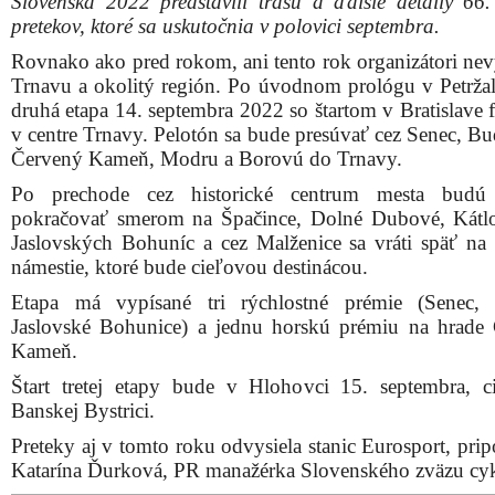
Slovenska 2022 predstavili trasu a ďalšie detaily 66.
pretekov, ktoré sa uskutočnia v polovici septembra.
Rovnako ako pred rokom, ani tento rok organizátori nev
Trnavu a okolitý región. Po úvodnom prológu v Petrža
druhá etapa 14. septembra 2022 so štartom v Bratislave 
v centre Trnavy. Pelotón sa bude presúvať cez Senec, Bu
Červený Kameň, Modru a Borovú do Trnavy.
Po prechode cez historické centrum mesta budú c
pokračovať smerom na Špačince, Dolné Dubové, Kátl
Jaslovských Bohuníc a cez Malženice sa vráti späť na 
námestie, ktoré bude cieľovou destinácou.
Etapa má vypísané tri rýchlostné prémie (Senec, 
Jaslovské Bohunice) a jednu horskú prémiu na hrade
Kameň.
Štart tretej etapy bude v Hlohovci 15. septembra, c
Banskej Bystrici.
Preteky aj v tomto roku odvysiela stanic Eurosport, pri
Katarína Ďurková, PR manažérka Slovenského zväzu cykl