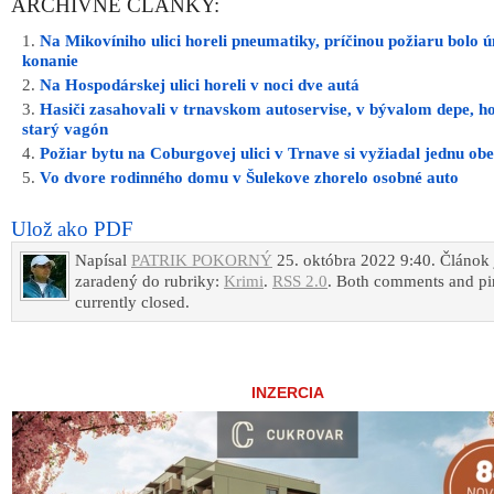
ARCHÍVNE ČLÁNKY:
Na Mikovíniho ulici horeli pneumatiky, príčinou požiaru bolo 
konanie
Na Hospodárskej ulici horeli v noci dve autá
Hasiči zasahovali v trnavskom autoservise, v bývalom depe, ho
starý vagón
Požiar bytu na Coburgovej ulici v Trnave si vyžiadal jednu ob
Vo dvore rodinného domu v Šulekove zhorelo osobné auto
Ulož ako PDF
Napísal
PATRIK POKORNÝ
25. októbra 2022 9:40. Článok 
zaradený do rubriky:
Krimi
.
RSS 2.0
. Both comments and pi
currently closed.
INZERCIA