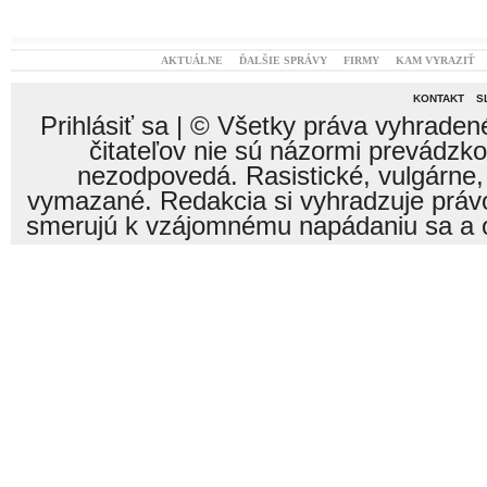
AKTUÁLNE
ĎALŠIE SPRÁVY
FIRMY
KAM VYRAZIŤ
KONTAKT
S
Prihlásiť sa
| © Všetky práva vyhraden
čitateľov nie sú názormi prevádzk
nezodpovedá. Rasistické, vulgárne,
vymazané. Redakcia si vyhradzuje právo
smerujú k vzájomnému napádaniu sa a o