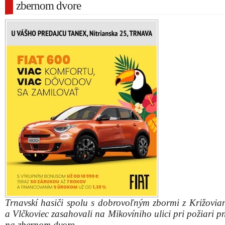
zbernom dvore
Trnavskí hasiči spolu s dobrovoľným zbormi z Križovian
a Vlčkoviec zasahovali na Mikovíniho ulici pri požiari 
na zbernom dvore.