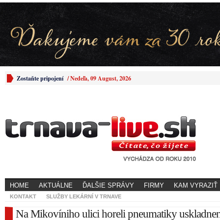
Zostaňte pripojení
/
Nedeľa, 09 August, 2026
HOME
AKTUÁLNE
ĎALŠIE SPRÁVY
FIRMY
KAM VYRAZIŤ
KONTAKT
SLUŽBY LEKÁRNÍ V TRNAVE
Na Mikovíniho ulici horeli pneumatiky uskladne