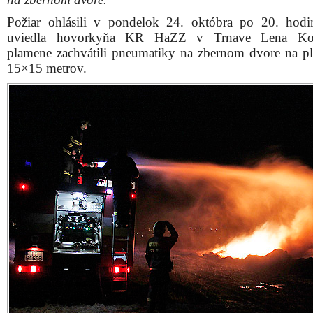
Požiar ohlásili v pondelok 24. októbra po 20. hod
uviedla hovorkyňa KR HaZZ v Trnave Lena Koš
plamene zachvátili pneumatiky na zbernom dvore na pl
15×15 metrov.