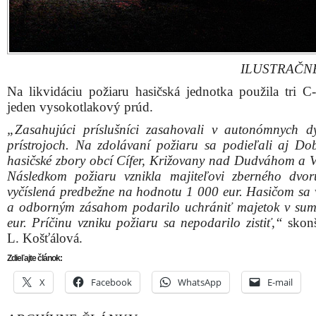
ILUSTRAČN
Na likvidáciu požiaru hasičská jednotka použila tri C
jeden vysokotlakový prúd.
„Zasahujúci príslušníci zasahovali v autonómnych d
prístrojoch. Na zdolávaní požiaru sa podieľali aj Do
hasičské zbory obcí Cífer, Križovany nad Dudváhom a V
Následkom požiaru vznikla majiteľovi zberného dvo
vyčíslená predbežne na hodnotu 1 000 eur. Hasičom sa
a odborným zásahom podarilo uchrániť majetok v su
eur. Príčinu vzniku požiaru sa nepodarilo zistiť,“
skonš
L. Košťálová.
Zdieľajte článok:
X
Facebook
WhatsApp
E-mail