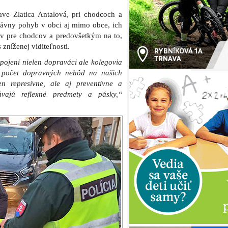
ve Zlatica Antalová, pri chodcoch a
právny pohyb v obci aj mimo obce, ich
v pre chodcov a predovšetkým na to,
 zníženej viditeľnosti.
pojení nielen dopraváci ale kolegovia
ť počet dopravných nehôd na našich
en represívne, ale aj preventívne a
vajú reflexné predmety a pásky,“