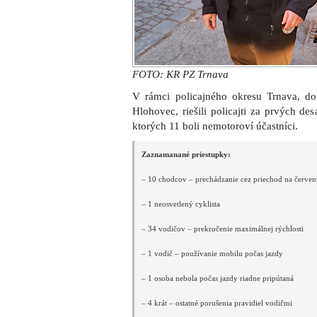
FOTO: KR PZ Trnava
V rámci policajného okresu Trnava, do 
Hlohovec, riešili policajti za prvých de
ktorých 11 boli nemotoroví účastníci.
Zaznamanané priestupky:
– 10 chodcov – prechádzanie cez priechod na červe
– 1 neosvetlený cyklista
– 34 vodičov – prekročenie maximálnej rýchlosti
– 1 vodič – používanie mobilu počas jazdy
– 1 osoba nebola počas jazdy riadne pripútaná
– 4 krát – ostatné porušenia pravidiel vodičmi