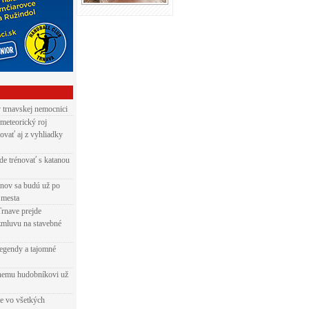
v trnavskej nemocnici
 meteorický roj
ovať aj z vyhliadky
de trénovať s katanou
nov sa budú už po
 mesta
Trnave prejde
zmluvu na stavebné
egendy a tajomné
rnemu hudobníkovi už
ie vo všetkých