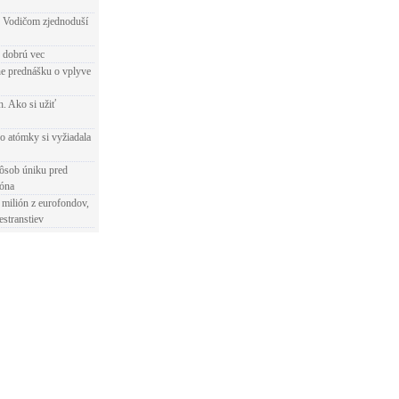
 Vodičom zjednoduší
e dobrú vec
e prednášku o vplyve
h. Ako si užiť
o atómky si vyžiadala
ôsob úniku pred
ióna
 milión z eurofondov,
estranstiev