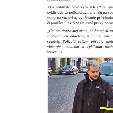
Ako priblížila hovorkyňa KR PZ v Trna
cyklistoch sa policajti zameriavajú na s
vstup na vozovku, využívanie priechodo
či používajú aktívne reflexné prvky počas
„Cieľom dopravnej akcie, do ktorej sú za
z obvodných oddelení, je najmä zníži
cestách. Policajti pritom pôsobia niel
viacerým chodcom a cyklistom rozdá
vysvetlila.