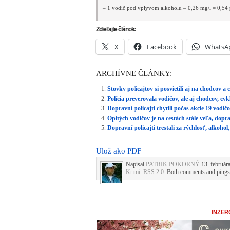
– 1 vodič pod vplyvom alkoholu – 0,26 mg/l = 0,54
Zdieľajte článok:
X
Facebook
WhatsA
ARCHÍVNE ČLÁNKY:
Stovky policajtov si posvietili aj na chodcov a
Polícia preverovala vodičov, ale aj chodcov, cy
Dopravní policajti chytili počas akcie 19 vodič
Opitých vodičov je na cestách stále veľa, doprav
Dopravní policajti trestali za rýchlosť, alkohol,
Ulož ako PDF
Napísal
PATRIK POKORNÝ
13. februára
Krimi
.
RSS 2.0
. Both comments and pings 
INZER