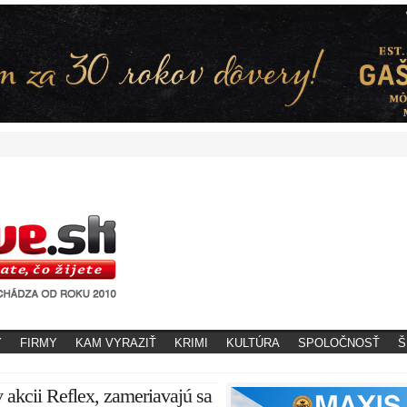
Y
FIRMY
KAM VYRAZIŤ
KRIMI
KULTÚRA
SPOLOČNOSŤ
Š
v akcii Reflex, zameriavajú sa