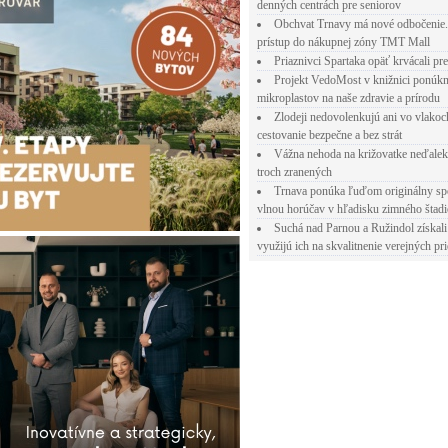
denných centrách pre seniorov
Obchvat Trnavy má nové odbočenie.
prístup do nákupnej zóny TMT Mall
Priaznivci Spartaka opäť krvácali pr
Projekt VedoMost v knižnici ponúkn
mikroplastov na naše zdravie a prírodu
Zlodeji nedovolenkujú ani vo vlakoc
cestovanie bezpečne a bez strát
Vážna nehoda na križovatke neďalek
troch zranených
Trnava ponúka ľuďom originálny sp
vlnou horúčav v hľadisku zimného štad
Suchá nad Parnou a Ružindol získali
využijú ich na skvalitnenie verejných pri