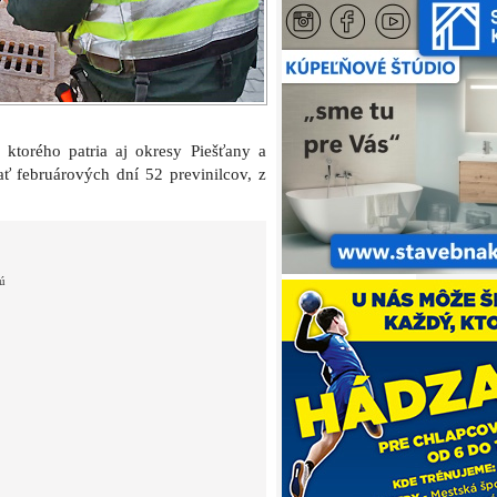
ktorého patria aj okresy Piešťany a
sať februárových dní 52 previnilcov, z
nú