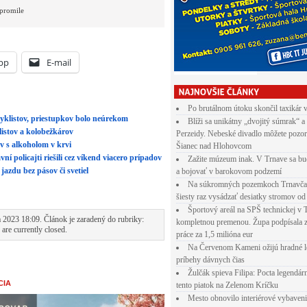
 promile
pp
E-mail
Po brutálnom útoku skončil taxikár 
 cyklistov, priestupkov bolo neúrekom
Blíži sa unikátny „dvojitý súmrak“ a
klistov a kolobežkárov
Perzeidy. Nebeské divadlo môžete pozor
ov s alkoholom v krvi
Šianec nad Hlohovcom
ní policajti riešili cez víkend viacero prípadov
Zažite múzeum inak. V Trnave sa bu
 jazdu bez pásov či svetiel
a bojovať v barokovom podzemí
Na súkromných pozemkoch Trnavča
šiesty raz vysádzať desiatky stromov od
Športový areál na SPŠ technickej v 
 2023 18:09. Článok je zaradený do rubriky:
kompletnou premenou. Župa podpísala 
are currently closed.
práce za 1,5 milióna eur
Na Červenom Kameni ožijú hradné l
príbehy dávnych čias
Žulčák spieva Filipa: Pocta legendá
CIA
tento piatok na Zelenom Kríčku
Mesto obnovilo interiérové vybaven