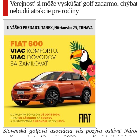
Verejnosť si môže vyskúšať golf zadarmo, chýba
nebudú atrakcie pre rodiny
Slovenská golfová asociácia vás pozýva osláviť Nár