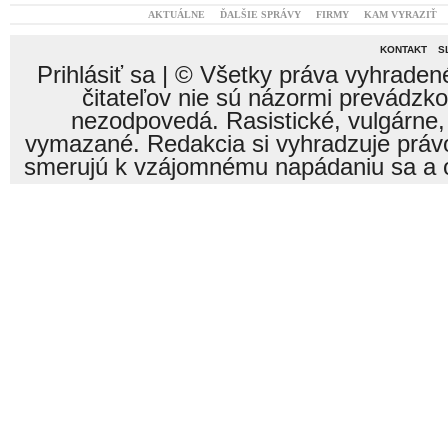
AKTUÁLNE
ĎALŠIE SPRÁVY
FIRMY
KAM VYRAZIŤ
KONTAKT
S
Prihlásiť sa
| © Všetky práva vyhraden
čitateľov nie sú názormi prevádzk
nezodpovedá. Rasistické, vulgárne,
vymazané. Redakcia si vyhradzuje právo
smerujú k vzájomnému napádaniu sa a o