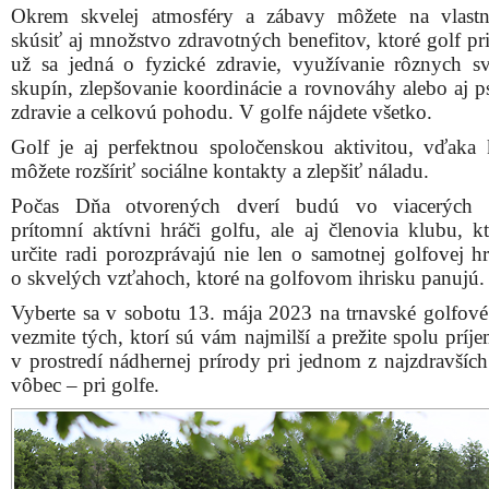
Okrem skvelej atmosféry a zábavy môžete na vlast
skúsiť aj množstvo zdravotných benefitov, ktoré golf pr
už sa jedná o fyzické zdravie, využívanie rôznych s
skupín, zlepšovanie koordinácie a rovnováhy alebo aj p
zdravie a celkovú pohodu. V golfe nájdete všetko.
Golf je aj perfektnou spoločenskou aktivitou, vďaka k
môžete rozšíriť sociálne kontakty a zlepšiť náladu.
Počas Dňa otvorených dverí budú vo viacerých 
prítomní aktívni hráči golfu, ale aj členovia klubu, k
určite radi porozprávajú nie len o samotnej golfovej hr
o skvelých vzťahoch, ktoré na golfovom ihrisku panujú.
Vyberte sa v sobotu 13. mája 2023 na trnavské golfové 
vezmite tých, ktorí sú vám najmilší a prežite spolu prí
v prostredí nádhernej prírody pri jednom z najzdravších
vôbec – pri golfe.