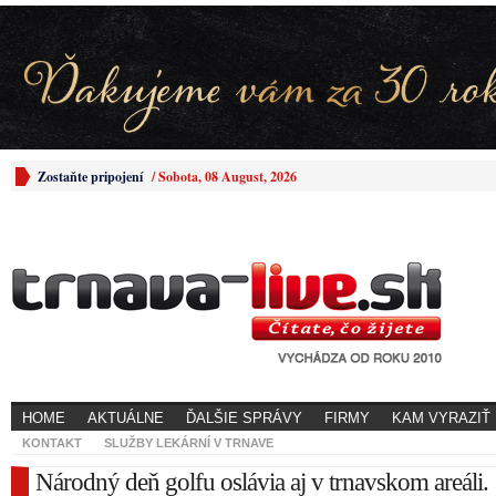
Zostaňte pripojení
/
Sobota, 08 August, 2026
HOME
AKTUÁLNE
ĎALŠIE SPRÁVY
FIRMY
KAM VYRAZIŤ
KONTAKT
SLUŽBY LEKÁRNÍ V TRNAVE
Národný deň golfu oslávia aj v trnavskom areáli.