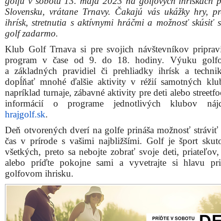
golfu v sobotu 13. mája 2023 na golfových ihriskách 
Slovensku, vrátane Trnavy. Čakajú vás ukážky hry, pr
ihrísk, stretnutia s aktívnymi hráčmi a možnosť skúsiť 
golf zadarmo.
Klub Golf Trnava si pre svojich návštevníkov pripravi
program v čase od 9. do 18. hodiny. Výuku golfo
a základných pravidiel či prehliadky ihrísk a techn
dopĺňať mnohé ďalšie aktivity v réžií samotných kl
napríklad turnaje, zábavné aktivity pre deti alebo streetf
informácií o programe jednotlivých klubov náj
hrajgolf.sk
.
Deň otvorených dverí na golfe prináša možnosť stráviť 
čas v prírode s vašimi najbližšími. Golf je šport skut
všetkých, preto sa nebojte zobrať svoje deti, priateľov
alebo príďte pokojne sami a vyvetrajte si hlavu p
golfovom ihrisku.