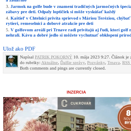
a zadarmo
Jarmok na golfe bude v znamení tradičných jarmočných špecial
zábavy pre deti. Odpaly loptičiek si môže vyskúšať každý
Kaštieľ v Chtelnici privíta sprievod s Máriou Teréziou, chýba
rytieri, remeselníci a dobové atrakcie pre deti
V golfovom areáli pri Trnave radi privítajú aj ľudí, ktorí golf 
nehrali. Kávu a dobré jedlo si môžete vychutnať obklopení príro
Ulož ako PDF
Napísal
PATRIK POKORNÝ
10. mája 2023 9:27. Článok je
do rubriky:
Aktuálne
,
Ďalšie správy
,
Pozvánky
,
Trnava
.
RSS 
Both comments and pings are currently closed.
INZERCIA