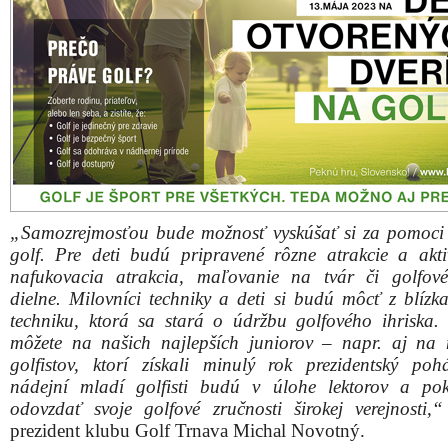
„Samozrejmosťou bude možnosť vyskúšať si za pomoci 
golf. Pre deti budú pripravené rôzne atrakcie a akti
nafukovacia atrakcia, maľovanie na tvár či golfové
dielne. Milovníci techniky a deti si budú môcť z blízka
techniku, ktorá sa stará o údržbu golfového ihriska. 
môžete na našich najlepších juniorov – napr. aj na
golfistov, ktorí získali minulý rok prezidentský poh
nádejní mladí golfisti budú v úlohe lektorov a po
odovzdať svoje golfové zručnosti širokej verejnosti,“
prezident klubu Golf Trnava Michal Novotný.