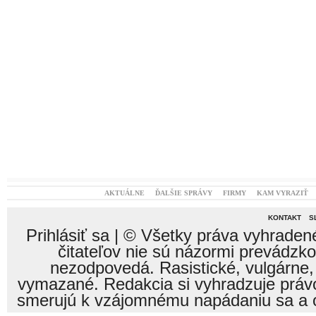
čitateľov nie sú názormi prevádzk
nezodpovedá. Rasistické, vulgárne,
vymazané. Redakcia si vyhradzuje právo
smerujú k vzájomnému napádaniu sa a o