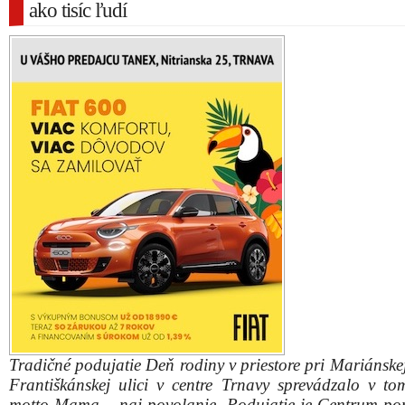
ako tisíc ľudí
Tradičné podujatie Deň rodiny v priestore pri Mariánske
Františkánskej ulici v centre Trnavy sprevádzalo v to
motto Mama – naj povolanie. Podujatie je Centrum po
rodinu niečo ako štátny sviatok, povedal na záver vy
dňa dlhoročný organizátor Michal Lipovský.
Ako poznamenal, poďakovanie patrí všetkým dobrov
spoluorganizátorom a rôznym organizáciám, ktoré prinies
sprievodné aktivity a tak urobili deťom a rodičo
program.
Dobrovoľný hasičský zbor vytvoril penovú aktivitu, n
nafukovacia atrakcia v podobe veľkej pirátskej lode či
planetárium. Šachisti rozhrali niekoľko skvelých par
skauti Jána Pavla II. postavili prekážkovú dráhu.
Všetko a mnoho viac si užilo vyše 1200 účastn
najmenších po najstarších. Na pódiu všetkých pozd
komisár pre deti Jozef Mikloško, ktorý povzbudil všetky
zdôraznil dôležitosť a súdržnosti rodín. Na pódiu vyst