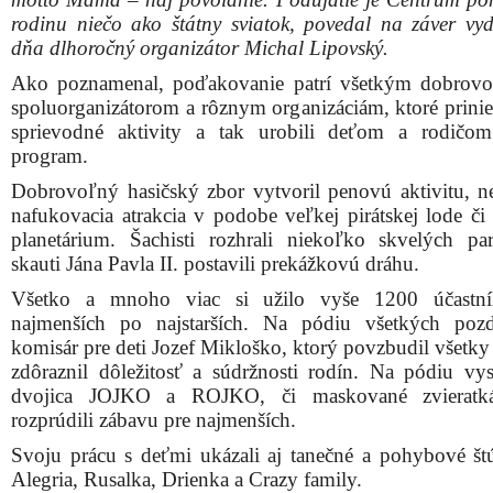
dvojica JOJKO a ROJKO, či maskované zvieratká
rozprúdili zábavu pre najmenších.
Svoju prácu s deťmi ukázali aj tanečné a pohybové št
Alegria, Rusalka, Drienka a Crazy family.
O sprievodné aktivity sa postarali: Dobrovoľný hasič
Trnava, Trnavská arcidiecézna charita, Kinder Club, 
materské centrum, Skautský zbor FSE Trnava 1 sv. Já
II., Trnavské materské centrum a ďalší.
„Aj týmto podujatím sa Centrum pomoci pre rodinu snaž
do väčšej pozornosti rodinu, jej ochranu a najmä jej dô
pre spoločnosť. Touto cestou ďakujeme všetkým podporo
dobrovoľníkom, partnerom a spolupracujúcim organiz
celoročnú podporu,“
dodal Michal Lipovský, m
sociálnych služieb Centra pomoci pre rodinu v Trnave.
FOTO – Deň rodiny 2023: