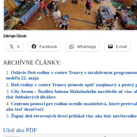
ako šesť desaťročí
Župný deň otvorených dverí prilákal viac ako tisíc návštevník
Ulož ako PDF
Napísal
REDAKCIA
25. mája 2023 15:09. Článok je zarade
rubriky:
Aktuálne
,
Ďalšie správy
,
Trnava
.
RSS 2.0
. Both co
and pings are currently closed.
INZERCIA