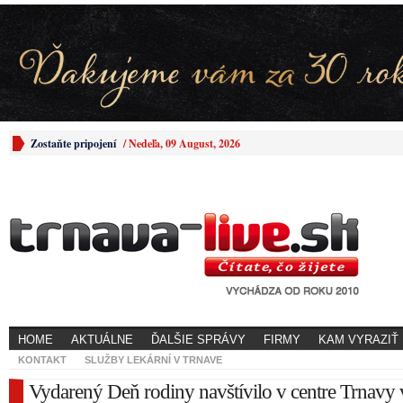
Zostaňte pripojení
/
Nedeľa, 09 August, 2026
HOME
AKTUÁLNE
ĎALŠIE SPRÁVY
FIRMY
KAM VYRAZIŤ
KONTAKT
SLUŽBY LEKÁRNÍ V TRNAVE
Vydarený Deň rodiny navštívilo v centre Trnavy 