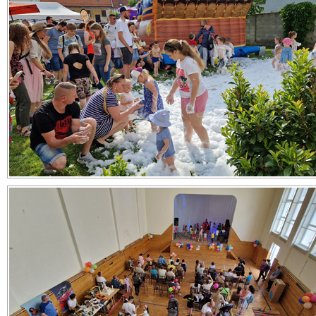
Zdieľajte článok:
X
Facebook
WhatsApp
E-mail
ARCHÍVNE ČLÁNKY:
Oslávte Deň rodiny v centre Trnavy s atraktívnym programo
nedeľu 22. mája
Deň rodiny v centre Trnavy prinesie opäť zaujímavý a pestrý
City Arenu – Štadión Antona Malatinského navštívilo už viac a
tisíc futbalových divákov
Centrum pomoci pre rodinu ocenilo manželstvá, ktoré pretrval