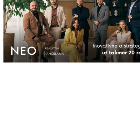
AKTUÁLNE
ĎALŠIE SPRÁVY
FIRMY
KAM VYRAZIŤ
KONTAKT
S
Prihlásiť sa
| © Všetky práva vyhraden