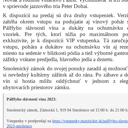
v sprievode jazzového tria Peter Dobai.
K dispozícii na predaj sú dva druhy vstupeniek. Verzi
zahŕňa okrem vstupu na podujatie aj vínový pohár
Pálffyho slávností vína a dukáty na ochutnávku d
vzoriek. Pre tých, ktorí túžia po maximálnom po
exkluzivite, je k dispozícii VIP vstupenka. Tá zaruču
vstupu, pohára a dukátov na ochutnávku vín aj rez
miesto na sedenie v blízkosti pódia a tiež výborné gast
zážitky vrátane predjedla, hlavného jedla a dezertu.
Smolenický zámok do svojej ponuky zaradil aj možnosť 
si nevšedný kultúrny zážitok až do rána. Po zábave a de
vín si hostia môžu oddýchnuť v jednom z eleg
ubytovacích priestorov zámku.
Pálffyho slávnosti vína 2023:
Smolenický zámok, Zámocká 1, 919 04 Smolenice od 15:00 h. do 21:00 h
Vstupenky v predpredaji na
https://vstupenky.maxiticket.sk/palffyho-slavno
2023-smolenice