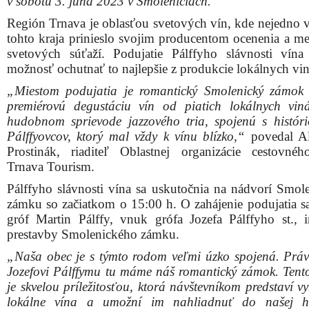
v sobotu 3. júna 2023 v Smoleniciach.
Región Trnava je oblasťou svetových vín, kde nejedno v
tohto kraja prinieslo svojim producentom ocenenia a me
svetových súťaží. Podujatie Pálffyho slávnosti vín
možnosť ochutnať to najlepšie z produkcie lokálnych viná
„Miestom podujatia je romantický Smolenický zámok
premiérovú degustáciu vín od piatich lokálnych viná
hudobnom sprievode jazzového tria, spojenú s histór
Pálffyovcov, ktorý mal vždy k vínu blízko,“
povedal Al
Prostinák, riaditeľ Oblastnej organizácie cestovné
Trnava Tourism.
Pálffyho slávnosti vína sa uskutočnia na nádvorí Smol
zámku so začiatkom o 15:00 h. O zahájenie podujatia sa
gróf Martin Pálffy, vnuk grófa Jozefa Pálffyho st., in
prestavby Smolenického zámku.
„Naša obec je s týmto rodom veľmi úzko spojená. Prá
Jozefovi Pálffymu tu máme náš romantický zámok. Tento 
je skvelou príležitosťou, ktorá návštevníkom predstaví v
lokálne vína a umožní im nahliadnuť do našej his