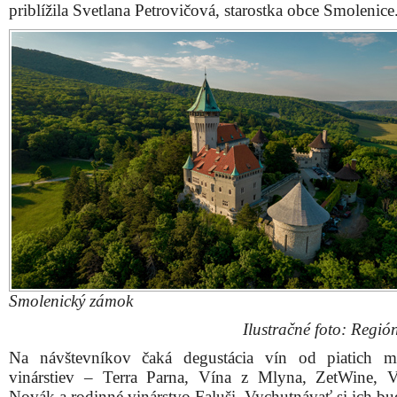
priblížila Svetlana Petrovičová, starostka obce Smolenice
Smolenický zámok
Ilustračné foto: Regió
Na návštevníkov čaká degustácia vín od piatich m
vinárstiev – Terra Parna, Vína z Mlyna, ZetWine, V
Novák a rodinné vinárstvo Faluši. Vychutnávať si ich b