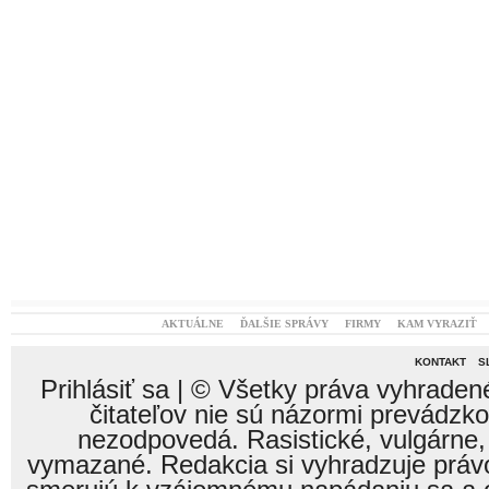
AKTUÁLNE
ĎALŠIE SPRÁVY
FIRMY
KAM VYRAZIŤ
KONTAKT
S
Prihlásiť sa
| © Všetky práva vyhraden
čitateľov nie sú názormi prevádzk
nezodpovedá. Rasistické, vulgárne,
vymazané. Redakcia si vyhradzuje právo