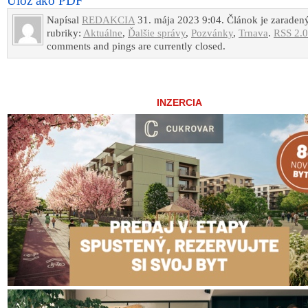
Ulož ako PDF
Napísal
REDAKCIA
31. mája 2023 9:04. Článok je zaraden
rubriky:
Aktuálne
,
Ďalšie správy
,
Pozvánky
,
Trnava
.
RSS 2.0
comments and pings are currently closed.
INZERCIA