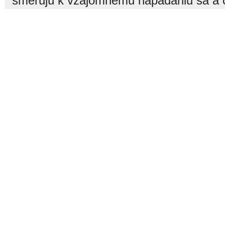
smerujú k vzájomnému napádaniu sa a o