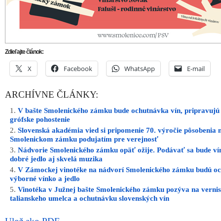
Zdieľajte článok:
X
Facebook
WhatsApp
E-mail
ARCHÍVNE ČLÁNKY:
V bašte Smolenického zámku bude ochutnávka vín, pripravujú
grófske pohostenie
Slovenská akadémia vied si pripomenie 70. výročie pôsobenia 
Smolenickom zámku podujatím pre verejnosť
Nádvorie Smolenického zámku opäť ožije. Podávať sa bude ví
dobré jedlo aj skvelá muzika
V Zámockej vinotéke na nádvorí Smolenického zámku budú o
výborné vínko a jedlo
Vinotéka v Južnej bašte Smolenického zámku pozýva na verni
talianskeho umelca a ochutnávku slovenských vín