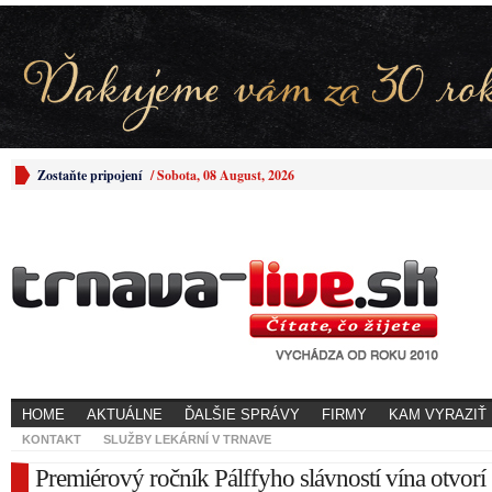
Zostaňte pripojení
/
Sobota, 08 August, 2026
HOME
AKTUÁLNE
ĎALŠIE SPRÁVY
FIRMY
KAM VYRAZIŤ
KONTAKT
SLUŽBY LEKÁRNÍ V TRNAVE
Premiérový ročník Pálffyho slávností vína otvorí