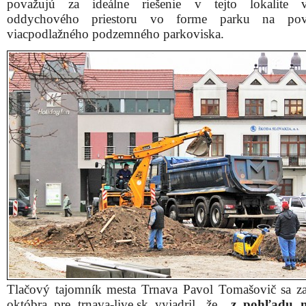
považujú za ideálne riešenie v tejto lokalite v
oddychového priestoru vo forme parku na po
viacpodlažného podzemného parkoviska.
Tlačový tajomník mesta Trnava Pavol Tomašovič sa z
októbra pre trnava-live.sk vyjadril, že
„z
pohľadu m