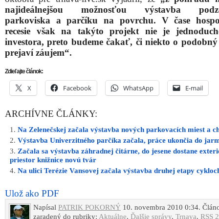
n
ajideálnejšou možnosťou
výstavba podz
parkoviska a parčíku na povrchu. V čase hospo
recesie však na takýto projekt nie je jednoduch
investora, preto budeme čakať, či niekto o podobný
prejaví záujem“.
Zdieľajte článok:
X
Facebook
WhatsApp
E-mail
ARCHÍVNE ČLÁNKY:
Na Zelenečskej začala výstavba nových parkovacích miest a c
Výstavba Univerzitného parčíka začala, práce ukončia do jar
Začala sa výstavba záhradnej čitárne, do jesene dostane exter
priestor knižnice novú tvár
Na ulici Terézie Vansovej začala výstavba druhej etapy cyklo
Ulož ako PDF
Napísal
PATRIK POKORNÝ
10. novembra 2010 0:34. Článo
zaradený do rubriky:
Aktuálne
,
Ďalšie správy
,
Trnava
.
RSS 2