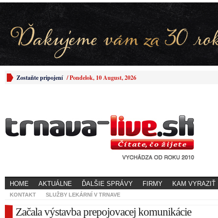
Zostaňte pripojení
/
Pondelok, 10 August, 2026
HOME
AKTUÁLNE
ĎALŠIE SPRÁVY
FIRMY
KAM VYRAZIŤ
KONTAKT
SLUŽBY LEKÁRNÍ V TRNAVE
Začala výstavba prepojovacej komunikácie