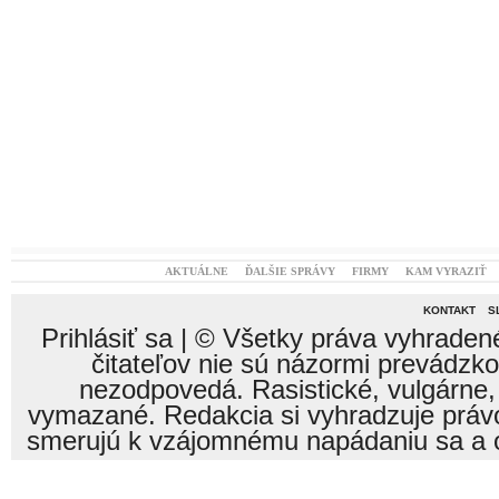
AKTUÁLNE
ĎALŠIE SPRÁVY
FIRMY
KAM VYRAZIŤ
KONTAKT
S
Prihlásiť sa
| © Všetky práva vyhraden
čitateľov nie sú názormi prevádzk
nezodpovedá. Rasistické, vulgárne,
vymazané. Redakcia si vyhradzuje právo
smerujú k vzájomnému napádaniu sa a o