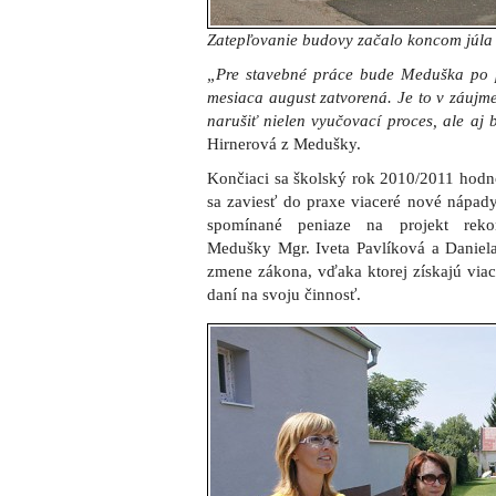
Zatepľovanie budovy začalo koncom júla
„Pre stavebné práce bude Meduška po pr
mesiaca august zatvorená. Je to v záujme
narušiť nielen vyučovací proces, ale aj 
Hirnerová z Medušky.
Končiaci sa školský rok 2010/2011 hodno
sa zaviesť do praxe viaceré nové nápady
spomínané peniaze na projekt rekonš
Medušky Mgr. Iveta Pavlíková a Daniela 
zmene zákona, vďaka ktorej získajú viac
daní na svoju činnosť.