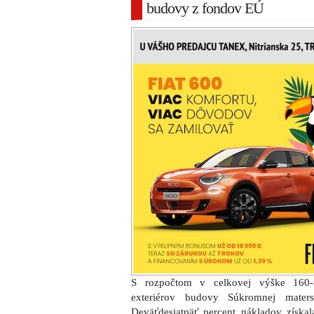
budovy z fondov EÚ
S rozpočtom v celkovej výške 160-ti
exteriérov budovy Súkromnej mate
Deväťdesiatpäť percent nákladov získa