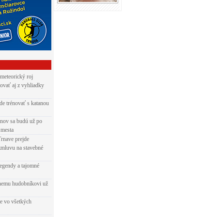
 meteorický roj
ovať aj z vyhliadky
de trénovať s katanou
nov sa budú už po
 mesta
Trnave prejde
zmluvu na stavebné
egendy a tajomné
rnemu hudobníkovi už
ie vo všetkých