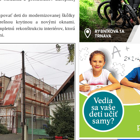
povať deti do modernizovanej škôlky
trešnou krytinou a novými oknami.
letnú rekonštrukciu interiérov, ktorá
mi.