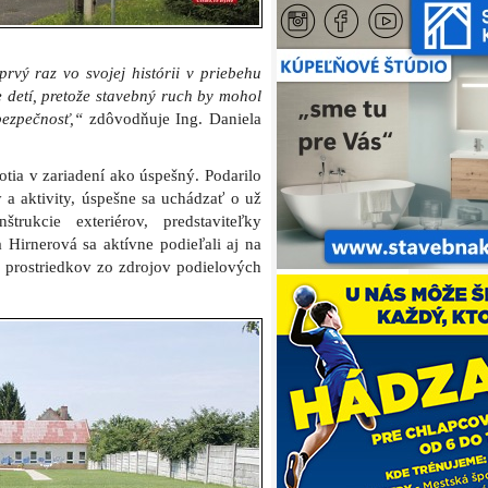
vý raz vo svojej histórii v priebehu
 detí, pretože stavebný ruch by mohol
bezpečnosť,“
zdôvodňuje Ing. Daniela
tia v zariadení ako úspešný. Podarilo
 a aktivity, úspešne sa uchádzať o už
trukcie exteriérov, predstaviteľky
Hirnerová sa aktívne podieľali aj na
 prostriedkov zo zdrojov podielových