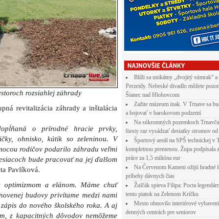
Blíži sa unikátny „dvojitý súmrak“ a
Perzeidy. Nebeské divadlo môžete pozor
estoroch rozsiahlej záhrady
Šianec nad Hlohovcom
Zažite múzeum inak. V Trnave sa bu
ná revitalizácia záhrady a inštalácia
a bojovať v barokovom podzemí
Na súkromných pozemkoch Trnavča
opĺňaná o prírodné hracie prvky,
šiesty raz vysádzať desiatky stromov od
ičky, ohnisko, kútik so zeleninou. V
Športový areál na SPŠ technickej v 
ocou rodičov podarilo záhradu veľmi
kompletnou premenou. Župa podpísala 
práce za 1,5 milióna eur
mesiacoch bude pracovať na jej ďalšom
Na Červenom Kameni ožijú hradné l
ta Pavlíková.
príbehy dávnych čias
 s optimizmom a elánom. Máme chuť
Žulčák spieva Filipa: Pocta legendá
tento piatok na Zelenom Kríčku
ynovenej budovy privítame medzi nami
Mesto obnovilo interiérové vybaven
 zápis do nového školského roka. A aj
denných centrách pre seniorov
čom, z kapacitných dôvodov nemôžeme