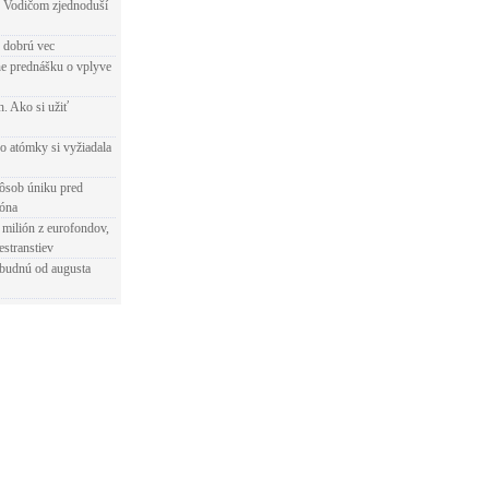
 Vodičom zjednoduší
e dobrú vec
e prednášku o vplyve
h. Ako si užiť
o atómky si vyžiadala
ôsob úniku pred
ióna
 milión z eurofondov,
estranstiev
ibudnú od augusta