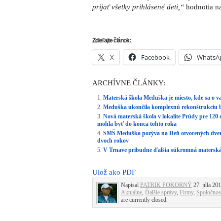
prijať všetky prihlásené deti,“
hodnotia na
Zdieľajte článok:
X
Facebook
WhatsA
ARCHÍVNE ČLÁNKY:
Materská škola Meduška je miesto, kde sa o vaš
Meduška ukončila komplexnú rekonštrukciu
Nová materská škola v lokalite Prúdy pre 120 d
mohla byť do konca tohto roka
SMŠ Meduška pozýva na Deň otvorených dverí.
dvoch rokov
V Trnave pribudne ďalšia súkromná materská
Ulož ako PDF
Napísal
PATRIK POKORNÝ
27. júla 201
Aktuálne
,
Ďalšie správy
,
Firmy
,
Spoločnos
are currently closed.