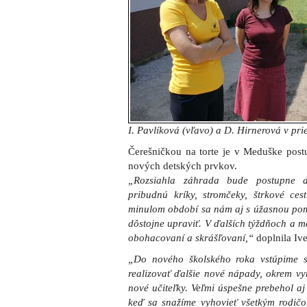
I. Pavlíková (vľavo) a D. Hirnerová v pri
Čerešničkou na torte je v Meduške postup
nových detských prvkov.
„Rozsiahla záhrada bude postupne d
pribudnú kríky, stromčeky, štrkové cest
minulom období sa nám aj s úžasnou pom
dôstojne upraviť. V ďalších týždňoch a 
obohacovaní a skrášľovaní,“
doplnila Ive
„Do nového školského roka vstúpime
realizovať ďalšie nové nápady, okrem v
nové učiteľky. Veľmi úspešne prebehol aj
keď sa snažíme vyhovieť všetkým rodi