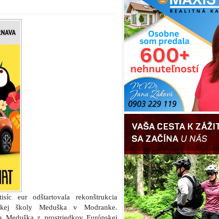
síc eur odštartovala rekonštrukcia
rskej školy Meduška v Modranke.
la Meduška z prostriedkov Európskej