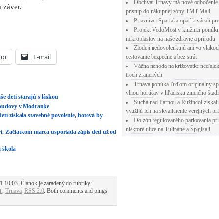
Obchvat Trnavy má nové odbočenie.
 záver.
prístup do nákupnej zóny TMT Mall
Priaznivci Spartaka opäť krvácali pr
Projekt VedoMost v knižnici ponúkn
mikroplastov na naše zdravie a prírodu
Zlodeji nedovolenkujú ani vo vlakoc
pp
E-mail
cestovanie bezpečne a bez strát
Vážna nehoda na križovatke neďalek
troch zranených
Trnava ponúka ľuďom originálny sp
vlnou horúčav v hľadisku zimného štad
e deti starajú s láskou
Suchá nad Parnou a Ružindol získali
 budovy v Modranke
využijú ich na skvalitnenie verejných pri
etí získala stavebné povolenie, hotová by
Do zón regulovaného parkovania pr
niektoré ulice na Tulipáne a Špíglsáli
 Začiatkom marca usporiada zápis detí už od
 škola
1 10:03. Článok je zaradený do rubriky:
ť
,
Trnava
.
RSS 2.0
. Both comments and pings