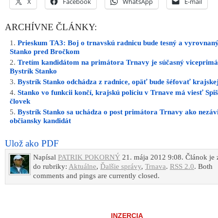
X
Facebook
WhatsApp
E-mail
ARCHÍVNE ČLÁNKY:
Prieskum TA3: Boj o trnavskú radnicu bude tesný a vyrovnaný
Stanko pred Bročkom
Tretím kandidátom na primátora Trnavy je súčasný viceprimá
Bystrík Stanko
Bystrík Stanko odchádza z radnice, opäť bude šéfovať krajskej 
Stanko vo funkcii končí, krajskú políciu v Trnave má viesť Spi
človek
Bystrík Stanko sa uchádza o post primátora Trnavy ako nezávi
občiansky kandidát
Ulož ako PDF
Napísal
PATRIK POKORNÝ
21. mája 2012 9:08. Článok je
do rubriky:
Aktuálne
,
Ďalšie správy
,
Trnava
.
RSS 2.0
. Both
comments and pings are currently closed.
INZERCIA