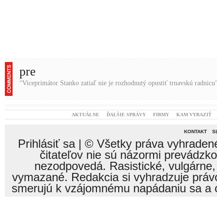
pre
“Viceprimátor Stanko zatiaľ nie je rozhodnutý opustiť trnavskú radnicu
AKTUÁLNE
ĎALŠIE SPRÁVY
FIRMY
KAM VYRAZIŤ
KONTAKT
S
Prihlásiť sa
| © Všetky práva vyhraden
čitateľov nie sú názormi prevádzk
nezodpovedá. Rasistické, vulgárne,
vymazané. Redakcia si vyhradzuje právo
smerujú k vzájomnému napádaniu sa a o