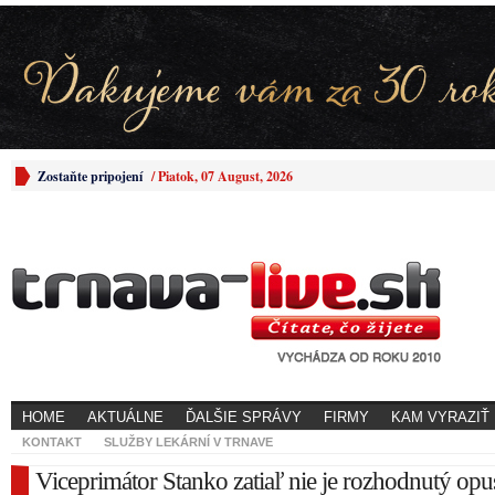
Zostaňte pripojení
/
Piatok, 07 August, 2026
HOME
AKTUÁLNE
ĎALŠIE SPRÁVY
FIRMY
KAM VYRAZIŤ
KONTAKT
SLUŽBY LEKÁRNÍ V TRNAVE
Viceprimátor Stanko zatiaľ nie je rozhodnutý opus