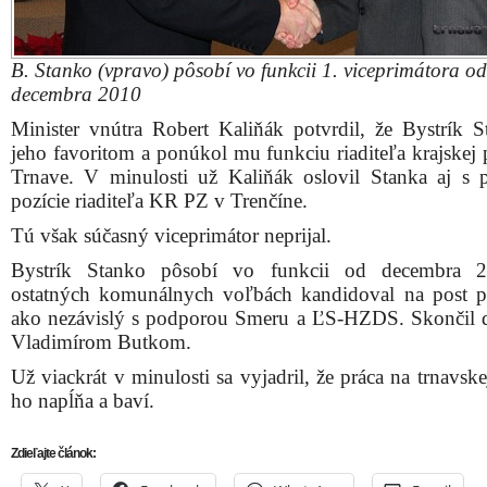
B. Stanko (vpravo) pôsobí vo funkcii 1. viceprimátora o
decembra 2010
Minister vnútra Robert Kaliňák potvrdil, že Bystrík S
jeho favoritom a ponúkol mu funkciu riaditeľa krajskej 
Trnave. V minulosti už Kaliňák oslovil Stanka aj s
pozície riaditeľa KR PZ v Trenčíne.
Tú však súčasný viceprimátor neprijal.
Bystrík Stanko pôsobí vo funkcii od decembra 
ostatných komunálnych voľbách kandidoval na post p
ako nezávislý s podporou Smeru a ĽS-HZDS. Skončil 
Vladimírom Butkom.
Už viackrát v minulosti sa vyjadril, že práca na trnavske
ho napĺňa a baví.
Zdieľajte článok: