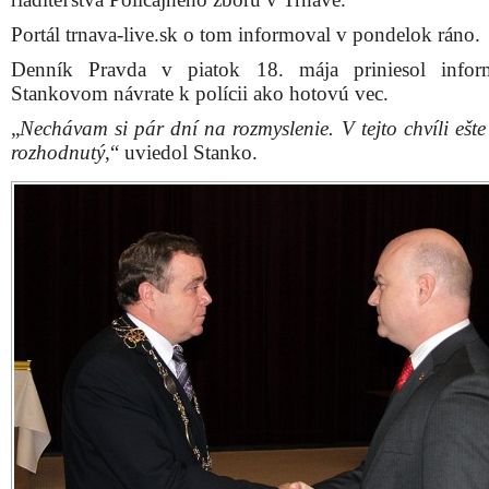
Portál trnava-live.sk o tom informoval v pondelok ráno.
Denník Pravda v piatok 18. mája priniesol infor
Stankovom návrate k polícii ako hotovú vec.
„
Nechávam si pár dní na rozmyslenie. V tejto chvíli ešt
rozhodnutý
,“ uviedol Stanko.