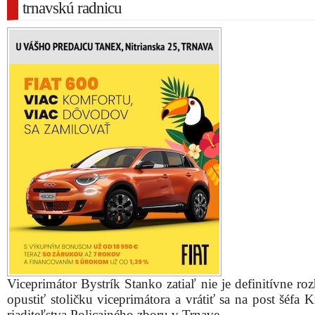
trnavskú radnicu
Viceprimátor Bystrík Stanko zatiaľ nie je definitívne r
opustiť stoličku viceprimátora a vrátiť sa na post šéfa 
riaditeľstva Policajného zboru v Trnave.