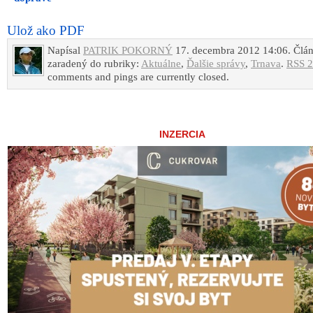
Ulož ako PDF
Napísal
PATRIK POKORNÝ
17. decembra 2012 14:06. Člán
zaradený do rubriky:
Aktuálne
,
Ďalšie správy
,
Trnava
.
RSS 2
comments and pings are currently closed.
INZERCIA