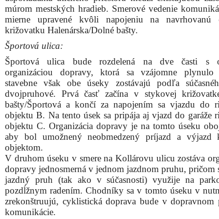
múrom mestských hradieb. Smerové vedenie komuniká
mierne upravené kvôli napojeniu na navrhovanú 
križovatku Halenárska/Dolné bašty.
Športová ulica:
Športová ulica bude rozdelená na dve časti s o
organizáciou dopravy, ktorá sa vzájomne plynulo 
stavebne však obe úseky zostávajú podľa súčasnéh
dvojpruhové. Prvá časť začína v stykovej križovat
bašty/Športová a končí za napojením sa vjazdu do r
objektu B. Na tento úsek sa pripája aj vjazd do garáže 
objektu C. Organizácia dopravy je na tomto úseku obo
aby bol umožnený neobmedzený príjazd a výjazd
objektom.
V druhom úseku v smere na Kollárovu ulicu zostáva org
dopravy jednosmerná v jednom jazdnom pruhu, pričom 
jazdný pruh (tak ako v súčasnosti) využije na park
pozdĺžnym radením. Chodníky sa v tomto úseku v nutn
zrekonštruujú, cyklistická doprava bude v dopravnom p
komunikácie.