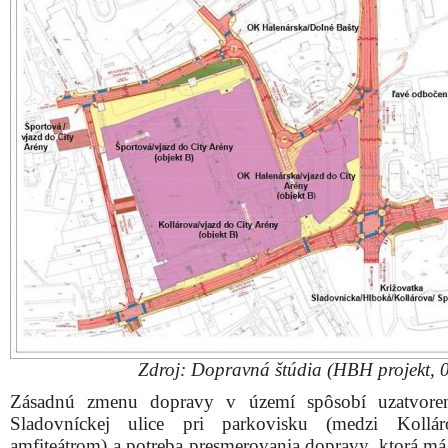
Zdroj: Dopravná štúdia (HBH projekt, 
Zásadnú zmenu dopravy v území spôsobí uzatvoreni
Sladovníckej ulice pri parkovisku (medzi Kollá
amfiteátrom) a potreba presmerovania dopravy, ktorá má