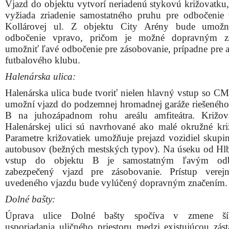
Vjazd do objektu vytvorí neriadenú stykovú križovatku, 
vyžiada zriadenie samostatného pruhu pre odbočenie
Kollárovej ul. Z objektu City Arény bude umožn
odbočenie vpravo, pričom je možné dopravným z
umožniť ľavé odbočenie pre zásobovanie, prípadne pre 
futbalového klubu.
Halenárska ulica:
Halenárska ulica bude tvoriť nielen hlavný vstup so CMZ
umožní vjazd do podzemnej hromadnej garáže riešeného
B na juhozápadnom rohu areálu amfiteátra. Križov
Halenárskej ulici sú navrhované ako malé okružné kri
Parametre križovatiek umožňuje prejazd vozidiel skupi
autobusov (bežných mestských typov). Na úseku od Hl
vstup do objektu B je samostatným ľavým od
zabezpečený vjazd pre zásobovanie. Prístup verej
uvedeného vjazdu bude vylúčený dopravným značením.
Dolné bašty:
Úprava ulice Dolné bašty spočíva v zmene ší
usporiadania uličného priestoru medzi existujúcou zás