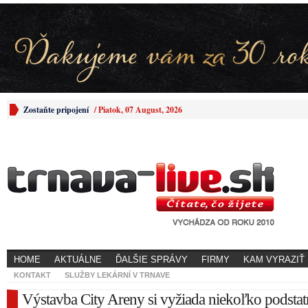
Zostaňte pripojení
/
Piatok, 07 August, 2026
HOME
AKTUÁLNE
ĎALŠIE SPRÁVY
FIRMY
KAM VYRAZIŤ
KONTAKT
SLUŽBY LEKÁRNÍ V TRNAVE
Výstavba City Areny si vyžiada niekoľko podsta