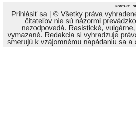
KONTAKT
S
Prihlásiť sa
| © Všetky práva vyhraden
čitateľov nie sú názormi prevádzk
nezodpovedá. Rasistické, vulgárne,
vymazané. Redakcia si vyhradzuje právo
smerujú k vzájomnému napádaniu sa a o