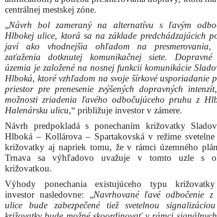
centrálnej mestskej zóne.
„
Návrh bol zameraný na alternatívu s ľavým odbo
Hlbokej ulice, ktorá sa na základe predchádzajúcich p
javí ako vhodnejšia ohľadom na presmerovania,
zaťaženia dotknutej komunikačnej siete. Dopravné 
územia je založené na nosnej funkcii komunikácie Slado
Hlboká, ktoré vzhľadom na svoje šírkové usporiadanie p
priestor pre prenesenie zvýšených dopravných intenzít
možnosti zriadenia ľavého odbočujúceho pruhu z Hl
Halenársku ulicu
,“ približuje investor v zámere.
Návrh predpokladá s ponechaním križovatky Sladov
Hlboká – Kollárova – Spartakovská v režime svetelne 
križovatky aj napriek tomu, že v rámci územného plá
Trnava sa výhľadovo uvažuje v tomto uzle s o
križovatkou.
Výhody ponechania existujúceho typu križovatky
investor nasledovne: „
Navrhované ľavé odbočenie z 
ulice bude zabezpečené tiež svetelnou signalizáci
križovatky bude možné skoordinovať v rámci signálnych