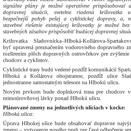
signálne plány je možné operatívne prispôsobovať a
dopravnej situácii, svetelne riadená križovatka 
bezpečnejší pohyb pešej a cyklistickej dopravy, a, 
stavebné riešenie existujúcej križovatky je možné bez
stavebných zásahov prispôsobiť budúcej dopravnej situác
Križovatka Sladovnícka–Hlboká-Kollárova-Spartako
byť upravená preznačením vodorovného dopravného zn
rozšírením plôch dopravných ostrovčekov pre zvýšenie
chodcov a cyklistov.
Cyklistické trasy budú vedené pozdĺž komunikácií Spart
Hlboká a Kollárova obojstranne, pozdĺž ulice Sla
jednostranne samostatným telesom na Hlbokú ulicu.
Novým prvkom bude doplnková trasa pre chodcov v
mimoúrovňovej lávky ponad Hlbokú ulicu.
Plánované zmeny na jednotlivých uliciach v kocke:
Hlboká ulica
:
Úprava Hlbokej ulice bude obsahovať dopravne najvýr
zmenu – vytvorenie nového pruh pre ľavé odbočenie s