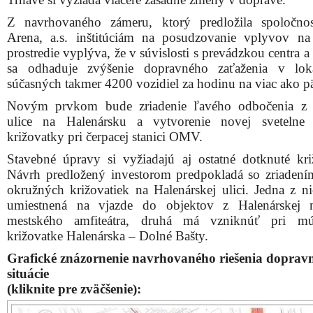
Z navrhovaného zámeru, ktorý predložila spoločno
Arena, a.s. inštitúciám na posudzovanie vplyvov na
prostredie vyplýva, že v súvislosti s prevádzkou centra a
sa odhaduje zvýšenie dopravného zaťaženia v loka
súčasných takmer 4200 vozidiel za hodinu na viac ako pä
Novým prvkom bude zriadenie ľavého odbočenia z 
ulice na Halenársku a vytvorenie novej svetelne 
križovatky pri čerpacej stanici OMV.
Stavebné úpravy si vyžiadajú aj ostatné dotknuté kri
Návrh predložený investorom predpokladá so zriaden
okružných križovatiek na Halenárskej ulici. Jedna z n
umiestnená na vjazde do objektov z Halenárskej 
mestského amfiteátra, druhá má vzniknúť pri m
križovatke Halenárska – Dolné Bašty.
Grafické znázornenie navrhovaného riešenia doprav
situácie
(kliknite pre zväčšenie):