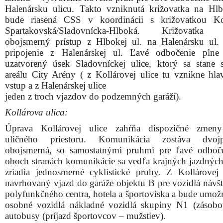
Halenársku ulicu. Takto vzniknutá križovatka na Hlb
bude riasená CSS v koordinácii s križovatkou Kol
Spartakovská/Sladovnícka-Hlboká. Križovatka
obojsmerný prístup z Hlbokej ul. na Halenársku ul.
pripojenie z Halenárskej ul. Ľavé odbočenie plne
uzatvorený úsek Sladovníckej ulice, ktorý sa stane 
areálu City Arény ( z Kollárovej ulice tu vznikne hla
vstup a z Halenárskej ulice
jeden z troch vjazdov do podzemných garáží).
Kollárova ulica:
Úprava Kollárovej ulice zahŕňa dispozičné zmeny
uličného priestoru. Komunikácia zostáva dvojp
obojsmerná, so samostatnými pruhmi pre ľavé odboč
oboch stranách komunikácie sa vedľa krajných jazdnýc
zriadia jednosmerné cyklistické pruhy. Z Kollárovej 
navrhovaný vjazd do garáže objektu B pre vozidlá návš
polyfunkčného centra, hotela a športoviska a bude umož
osobné vozidlá nákladné vozidlá skupiny N1 (zásobo
autobusy (príjazd športovcov – mužstiev).