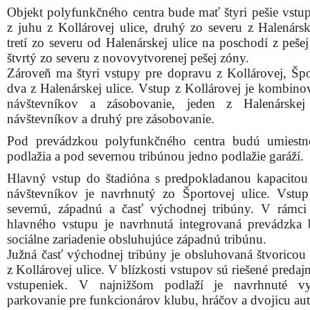
Objekt polyfunkčného centra bude mať štyri pešie vstup
z juhu z Kollárovej ulice, druhý zo severu z Halenárske
tretí zo severu od Halenárskej ulice na poschodí z peše
štvrtý zo severu z novovytvorenej pešej zóny.
Zároveň ma štyri vstupy pre dopravu z Kollárovej, Špo
dva z Halenárskej ulice. Vstup z Kollárovej je kombino
návštevníkov a zásobovanie, jeden z Halenárskej
návštevníkov a druhý pre zásobovanie.
Pod prevádzkou polyfunkčného centra budú umiestn
podlažia a pod severnou tribúnou jedno podlažie garáží.
Hlavný vstup do štadióna s predpokladanou kapacito
návštevníkov je navrhnutý zo Športovej ulice. Vstup
severnú, západnú a časť východnej tribúny. V rámci
hlavného vstupu je navrhnutá integrovaná prevádzka 
sociálne zariadenie obsluhujúce západnú tribúnu.
Južná časť východnej tribúny je obsluhovaná štvoricou
z Kollárovej ulice. V blízkosti vstupov sú riešené predaj
vstupeniek. V najnižšom podlaží je navrhnuté vy
parkovanie pre funkcionárov klubu, hráčov a dvojicu au