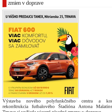
zmien v doprave
Výstavba nového polyfunkčného centra a ko
rekonštrukcia futbalového Štadióna Antona Malati
Trnave si vyžiada viaceré zásadné zmeny v doprave.