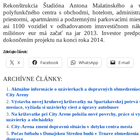
Rekonštrukcia Štadióna Antona Malatinského a v
polyfunkčného centra s obchodmi, hotelom, administr
priestormi, apartmánmi a podzemnými parkovacími mies
asi 1100 vozidiel v odhadovanom imnvestičnom nák
miliónov eur má začať na jar 2013. Investor predp
dokončením projektu na konci roka 2014.
Zdieľajte článok:
X
Facebook
WhatsApp
E-mail
ARCHÍVNE ČLÁNKY:
Aktuálne informácie o uzávierkach a dopravných obmedzeniac
City Areny
Výstavba novej kruhovej križovatky na Spartakovskej potrvá 
mesiace, vyžiada si uzávierky ciest a úpravy autobusov
Na križovatke pri City Arene položia nové povrchy, práce si v
uzávierky a obchádzky
City-Arena zmení dopravnú situáciu v dotyku centra mesta
Počas futbalu s Dunajskou Stredou budú v Trnave obmedzenia
doprave