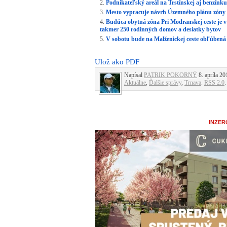
Podnikateľský areál na Trstínskej aj benzínk
Mesto vypracuje návrh Územného plánu zóny P
Budúca obytná zóna Pri Modranskej ceste je 
takmer 250 rodinných domov a desiatky bytov
V sobotu bude na Malženickej ceste obľúben
Ulož ako PDF
Napísal
PATRIK POKORNÝ
8. apríla 20
Aktuálne
,
Ďalšie správy
,
Trnava
.
RSS 2.0
.
INZER