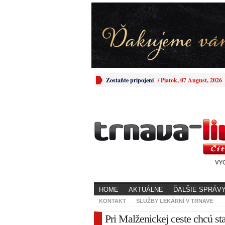
Zostaňte pripojení
/
Piatok, 07 August, 2026
HOME
AKTUÁLNE
ĎALŠIE SPRÁV
KONTAKT
SLUŽBY LEKÁRNÍ V TRNAVE
Pri Malženickej ceste chcú st