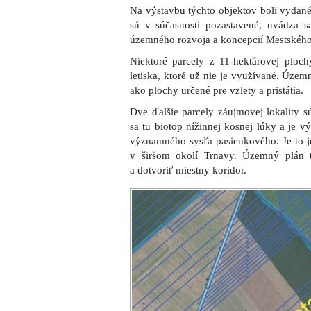
Na výstavbu týchto objektov boli vydan
sú v súčasnosti pozastavené, uvádza sa
územného rozvoja a koncepcií Mestského
Niektoré parcely z 11-hektárovej plo
letiska, ktoré už nie je využívané. Úze
ako plochy určené pre vzlety a pristátia.
Dve ďalšie parcely záujmovej lokality 
sa tu biotop nížinnej kosnej lúky a je 
významného sysľa pasienkového. Je to je
v širšom okolí Trnavy. Územný plán 
a dotvoriť miestny koridor.