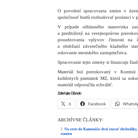
O povolení spracovania zmien v úze
spoločnosť budú rozhodovať poslanci v po
V prípade súhlasného stanoviska zas
a predložený na verejnoprávne prerokov
posudzovania vplyvov činnosti na ž
a obdržaní záverečného kladného st
rokovanie mestského zastupiteľstva.
Spracovanie tejto zmeny si financuje žiad
Materiál bol prerokovaný v Komisii
kultúrnych pamiatok MZ, ktorá sa usku
materiál odporučila schváliť.
Zdieľajte článok:
X
Facebook
WhatsA
ARCHÍVNE ČLÁNKY:
Na ceste do Kamenáča chcú stavať obchodíky,
stanicu