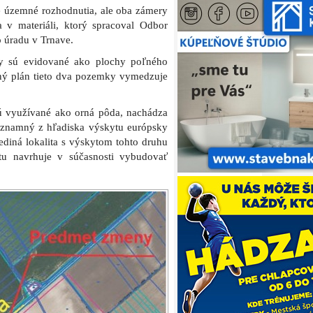
é územné rozhodnutia, ale oba zámery
 v materiáli, ktorý spracoval Odbor
 úradu v Trnave.
chy sú evidované ako plochy poľného
mný plán tieto dva pozemky vymedzuje
sú využívané ako orná pôda, nachádza
významný z hľadiska výskytu európsky
diná lokalita s výskytom tohto druhu
tu navrhuje v súčasnosti vybudovať