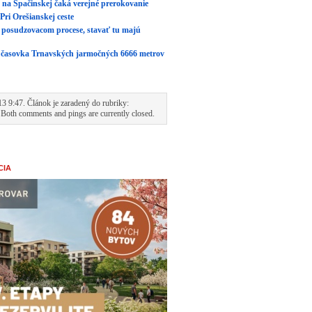
u na Špačinskej čaká verejné prerokovanie
ri Orešianskej ceste
v posudzovacom procese, stavať tu majú
á časovka Trnavských jarmočných 6666 metrov
13 9:47. Článok je zaradený do rubriky:
 Both comments and pings are currently closed.
CIA