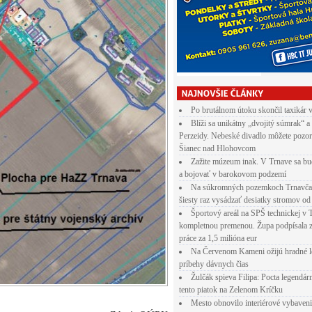
Po brutálnom útoku skončil taxikár 
Blíži sa unikátny „dvojitý súmrak“ a
Perzeidy. Nebeské divadlo môžete pozor
Šianec nad Hlohovcom
Zažite múzeum inak. V Trnave sa bu
a bojovať v barokovom podzemí
Na súkromných pozemkoch Trnavča
šiesty raz vysádzať desiatky stromov od
Športový areál na SPŠ technickej v 
kompletnou premenou. Župa podpísala 
práce za 1,5 milióna eur
Na Červenom Kameni ožijú hradné l
príbehy dávnych čias
Žulčák spieva Filipa: Pocta legendá
tento piatok na Zelenom Kríčku
Mesto obnovilo interiérové vybaven