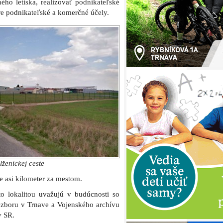
ho letiska, realizovať podnikateľské
re podnikateľské a komerčné účely.
ženickej ceste
e asi kilometer za mestom.
o lokalitou uvažujú v budúcnosti so
 zboru v Trnave a Vojenského archívu
y SR.