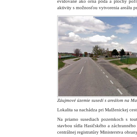
evidované ako orná pôda a plochy poľné
aktivity s možnosťou vytvorenia areálu p
Záujmové územie susedí s areálom na Mal
Lokalita sa nachádza pri Malženickej cest
Na priamo susediach pozemkoch s tout
stavbou sídla Hasičského a záchranného
centrálnej registratúry Ministerstva obran