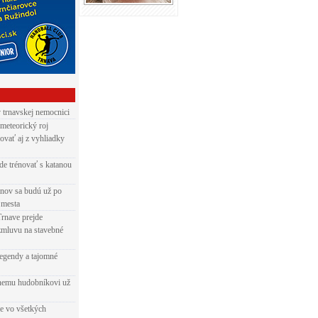
v trnavskej nemocnici
 meteorický roj
ovať aj z vyhliadky
de trénovať s katanou
nov sa budú už po
 mesta
Trnave prejde
zmluvu na stavebné
egendy a tajomné
rnemu hudobníkovi už
ie vo všetkých