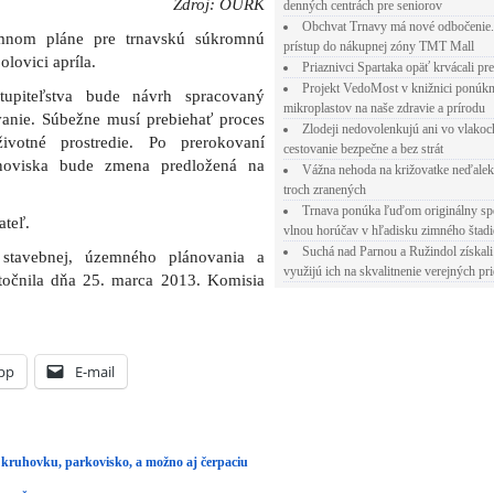
Zdroj: OÚRK
denných centrách pre seniorov
Obchvat Trnavy má nové odbočenie.
mnom pláne pre trnavskú súkromnú
prístup do nákupnej zóny TMT Mall
lovici apríla.
Priaznivci Spartaka opäť krvácali pr
Projekt VedoMost v knižnici ponúkn
tupiteľstva bude návrh spracovaný
mikroplastov na naše zdravie a prírodu
anie. Súbežne musí prebiehať proces
Zlodeji nedovolenkujú ani vo vlakoc
ivotné prostredie. Po prerokovaní
cestovanie bezpečne a bez strát
anoviska bude zmena predložená na
Vážna nehoda na križovatke neďalek
troch zranených
Trnava ponúka ľuďom originálny sp
ateľ.
vlnou horúčav v hľadisku zimného štad
Suchá nad Parnou a Ružindol získali
 stavebnej, územného plánovania a
využijú ich na skvalitnenie verejných pri
točnila dňa 25. marca 2013. Komisia
pp
E-mail
 kruhovku, parkovisko, a možno aj čerpaciu