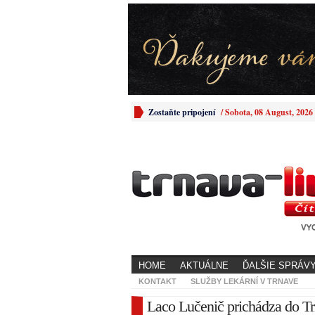
Zostaňte pripojení
/
Sobota, 08 August, 2026
HOME
AKTUÁLNE
ĎALŠIE SPRÁV
KONTAKT
SLUŽBY LEKÁRNÍ V TRNAVE
Laco Lučenič prichádza do Tr