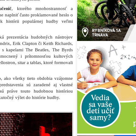
čenič
, ktorého mnohostrannosť a
ne naplniť často proklamované heslo o
 k histórii populárnej hudby veľmi
ká prezentácia hudobných nástrojov
drix, Erik Clapton či Keith Richards,
h s kapelami The Beatles, The Byrds
mocnený i prítomnosťou kultových
lostron, sitar a tablas, ktoré formovali
o, ako všetky tieto obdobia vzájomne
redstavenia sú zaradené aj vlastné
 sú práve touto hudobnou históriou
kutočný výlet do histórie hudby.