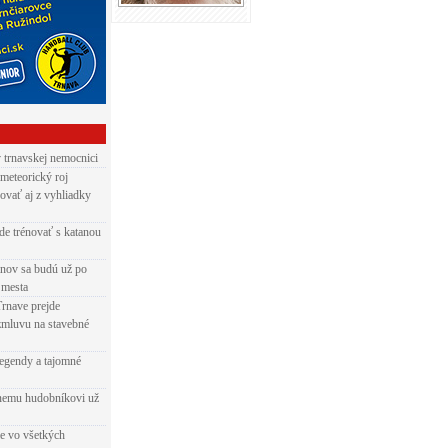
v trnavskej nemocnici
 meteorický roj
ovať aj z vyhliadky
de trénovať s katanou
nov sa budú už po
 mesta
Trnave prejde
zmluvu na stavebné
egendy a tajomné
rnemu hudobníkovi už
ie vo všetkých