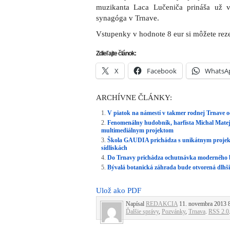
muzikanta Laca Lučeniča prináša už 
synagóga v Trnave.
Vstupenky v hodnote 8 eur si môžete re
Zdieľajte článok:
X
Facebook
WhatsA
ARCHÍVNE ČLÁNKY:
V piatok na námestí v takmer rodnej Trnave o
Fenomenálny hudobník, harfista Michal Matej
multimediálnym projektom
Škola GAUDIA prichádza s unikátnym projek
sídliskách
Do Trnavy prichádza ochutnávka moderného 
Bývalá botanická záhrada bude otvorená dlhši
Ulož ako PDF
Napísal
REDAKCIA
11. novembra 2013 8:
Ďalšie správy
,
Pozvánky
,
Trnava
.
RSS 2.0