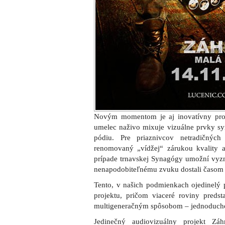
Novým momentom je aj inovatívny proc
umelec naživo mixuje vizuálne prvky 
pódiu. Pre priaznivcov netradičný
renomovaný „vídžej“ zárukou kvality a
prípade trnavskej Synagógy umožní vyzn
nenapodobiteľnému zvuku dostali časom 
Tento, v našich podmienkach ojedinelý p
projektu, pričom viaceré roviny preds
multigeneračným spôsobom – jednoducho
Jedinečný audiovizuálny projekt Zá