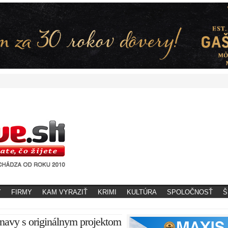
Y
FIRMY
KAM VYRAZIŤ
KRIMI
KULTÚRA
SPOLOČNOSŤ
Š
navy s originálnym projektom