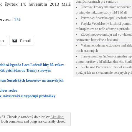
denných centrách pre seniorov
vo štvrtok 14. novembra 2013 Malá
Obchvat Trnavy má nové odbočenie.
prístup do nákupnej zóny TMT Mall
Priaznivci Spartaka opäť krvácali pr
zervovať
TU
.
Projekt VedoMost v knižnici ponúkn
mikroplastov na naše zdravie a prírodu
Zlodeji nedovolenkujú ani vo vlakoc
cestovanie bezpečne a bez strát
pp
E-mail
Vážna nehoda na križovatke neďalek
troch zranených
Trnava ponúka ľuďom originálny sp
vlnou horúčav v hľadisku zimného štad
dohrá legenda Laco Lučenič hity 60. rokov
Suchá nad Parnou a Ružindol získali
čík prichádza do Trnavy s novým
využijú ich na skvalitnenie verejných pri
tom Susedských koncertov na trnavských
blues-rocku
e, návštevníci si vypočujú prednášky
33. Článok je zaradený do rubriky:
Aktuálne
,
. Both comments and pings are currently closed.