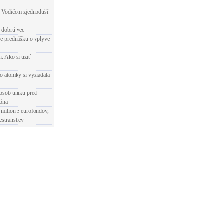
 Vodičom zjednoduší
e dobrú vec
e prednášku o vplyve
h. Ako si užiť
o atómky si vyžiadala
ôsob úniku pred
ióna
 milión z eurofondov,
estranstiev