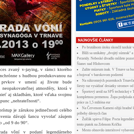
Po brutálnom útoku skončil taxikár 
Blíži sa unikátny „dvojitý súmrak“ a
Perzeidy. Nebeské divadlo môžete pozor
Šianec nad Hlohovcom
es zvaný v-jaying, v rámci ktorého
Zažite múzeum inak. V Trnave sa bu
a bojovať v barokovom podzemí
synchrónne s hudbou produkovanou na
Na súkromných pozemkoch Trnavča
ch prvkov v umení aj živote bude
šiesty raz vysádzať desiatky stromov od
 neopakovateľnej atmosféry, ktorá v
Športový areál na SPŠ technickej v 
ieť aj skladbám, ktoré vďaka svojmu
kompletnou premenou. Župa podpísala 
punc „nehrateľnosti“.
práce za 1,5 milióna eur
Na Červenom Kameni ožijú hradné l
rístup je zárukou jedinečnosti celého
príbehy dávnych čias
tavenia dávajú šancu vyvolať záujem
Žulčák spieva Filipa: Pocta legendá
 „od 9 do 90“.
tento piatok na Zelenom Kríčku
Mesto obnovilo interiérové vybaven
hrada vôní v podaní legendárneho