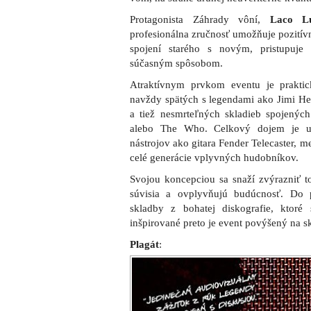
Protagonista Záhrady vôní,
Laco Lu
profesionálna zručnosť umožňuje pozitív
spojení starého s novým, pristupuje
súčasným spôsobom.
Atraktívnym prvkom eventu je praktic
navždy spätých s legendami ako Jimi Hen
a tiež nesmrteľných skladieb spojenýc
alebo The Who. Celkový dojem je u
nástrojov ako gitara Fender Telecaster, mel
celé generácie vplyvných hudobníkov.
Svojou koncepciou sa snaží zvýrazniť t
súvisia a ovplyvňujú budúcnosť. Do p
skladby z bohatej diskografie, ktoré
inšpirované preto je event povýšený na s
Plagát
: