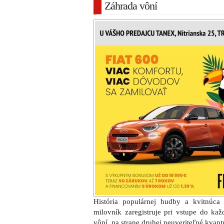
Záhrada vôní
História populárnej hudby a kvitnúca
milovník zaregistruje pri vstupe do kaž
vôní, na strane druhej neuveriteľné kvant