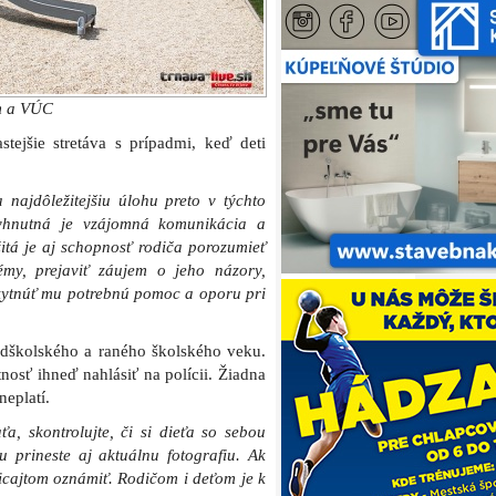
m a VÚC
stejšie stretáva s prípadmi, keď deti
 najdôležitejšiu úlohu preto v týchto
yhnutná je vzájomná komunikácia a
tá je aj schopnosť rodiča porozumieť
émy, prejaviť záujem o jeho názory,
kytnúť mu potrebnú pomoc a oporu pri
edškolského a raného školského veku.
nosť ihneď nahlásiť na polícii. Žiadna
neplatí.
a, skontrolujte, či si dieťa so sebou
 prineste aj aktuálnu fotografiu. Ak
licajtom oznámiť. Rodičom i deťom je k