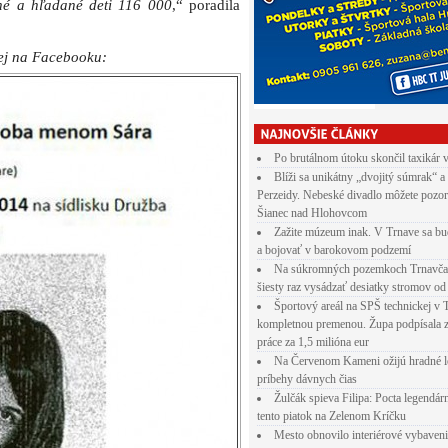
tené a hľadané deti 116 000
,“ poradila
ej na Facebooku:
Po brutálnom útoku skončil taxikár 
Blíži sa unikátny „dvojitý súmrak“ a
Perzeidy. Nebeské divadlo môžete pozor
Šianec nad Hlohovcom
Zažite múzeum inak. V Trnave sa bu
a bojovať v barokovom podzemí
Na súkromných pozemkoch Trnavča
šiesty raz vysádzať desiatky stromov od
Športový areál na SPŠ technickej v 
kompletnou premenou. Župa podpísala 
práce za 1,5 milióna eur
Na Červenom Kameni ožijú hradné l
príbehy dávnych čias
Žulčák spieva Filipa: Pocta legendá
tento piatok na Zelenom Kríčku
Mesto obnovilo interiérové vybaven