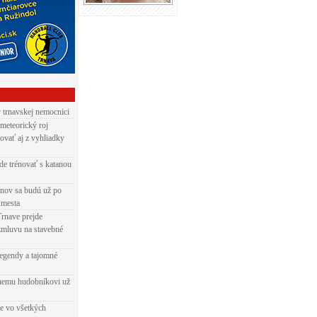
v trnavskej nemocnici
 meteorický roj
ovať aj z vyhliadky
de trénovať s katanou
nov sa budú už po
 mesta
Trnave prejde
zmluvu na stavebné
egendy a tajomné
rnemu hudobníkovi už
ie vo všetkých