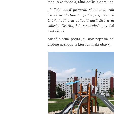
ráno. Ako uviedla, ráno odišla z domu do 
„
Polícia ihneď preverila situáciu a zah
Školáčku hľadalo 43 policajtov, viac ak
O 14. hodine ju policajti našli živú a
sídlisku Družba, kde sa hrala
,“ poveda
Linkešová.
Mladá slečna podľa jej slov neprišla do 
drobné nezhody, z ktorých mala obavy.