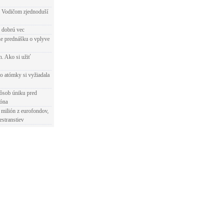
 Vodičom zjednoduší
e dobrú vec
e prednášku o vplyve
h. Ako si užiť
o atómky si vyžiadala
ôsob úniku pred
ióna
 milión z eurofondov,
estranstiev