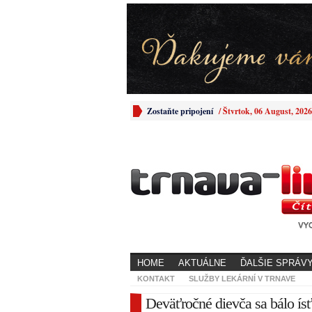
Zostaňte pripojení
/
Štvrtok, 06 August, 2026
HOME
AKTUÁLNE
ĎALŠIE SPRÁV
KONTAKT
SLUŽBY LEKÁRNÍ V TRNAVE
Deväťročné dievča sa bálo ísť 