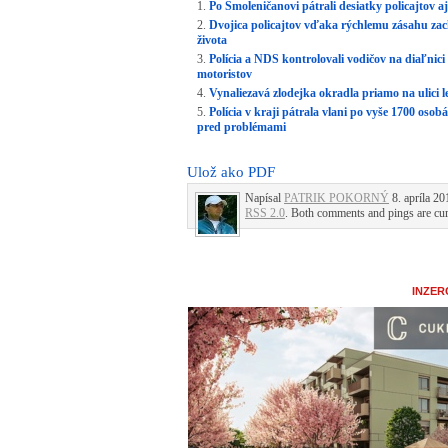
Po Smoleničanovi pátrali desiatky policajtov 
Dvojica policajtov vďaka rýchlemu zásahu za
života
Polícia a NDS kontrolovali vodičov na diaľnici 
motoristov
Vynaliezavá zlodejka okradla priamo na ulici 
Polícia v kraji pátrala vlani po vyše 1700 osob
pred problémami
Ulož ako PDF
Napísal
PATRIK POKORNÝ
8. apríla 20
RSS 2.0
. Both comments and pings are cur
INZER