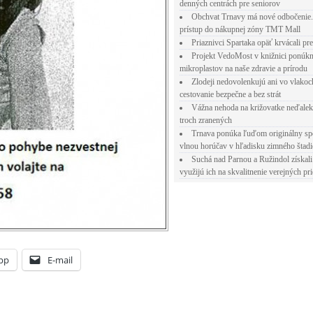
denných centrách pre seniorov
Obchvat Trnavy má nové odbočenie.
prístup do nákupnej zóny TMT Mall
Priaznivci Spartaka opäť krvácali pr
Projekt VedoMost v knižnici ponúkn
mikroplastov na naše zdravie a prírodu
Zlodeji nedovolenkujú ani vo vlakoc
cestovanie bezpečne a bez strát
Vážna nehoda na križovatke neďalek
troch zranených
Trnava ponúka ľuďom originálny sp
vlnou horúčav v hľadisku zimného štad
Suchá nad Parnou a Ružindol získali
využijú ich na skvalitnenie verejných pri
pp
E-mail