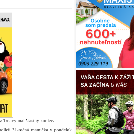
z Trnavy mal šťastný koniec.
 polícii 31-ročná mamička v pondelok