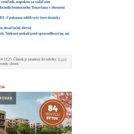
aj vrtuľník, napokon sa vzdal sám
chránila bezmocného Trnavčana v ohrození
D1. S pokutou odišli vyše štyri desiatky
len desaťročné dievča
ách. Niektorí utekali pred spravodlivosťou, iní
14 13:25. Článok je zaradený do rubriky:
Krimi
.
rently closed.
CIA