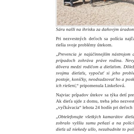
Sáru našli na ihrisku za daňovým úrado
Pri nezvestných deťoch sa polícia najča
riešia svoje problémy útekom.
„
Prevencia je najúčinnejším nástrojom a
prípadoch zohráva práve rodina. Nev
dôvera medzi rodičom a dieťaťom. Dôleži
svojmu dieťaťu, vypočuť si jeho probl
postoje, koníčky, neodsudzovať ho a pos
ich riešení
,“ pripomenula Linkešová.
Najviac prípadov útekov sa týka detí pr
Ak dieťa ujde z domu, treba jeho nezvest
„vyčkávacia“ lehota 24 hodín pri deťoch 
„
Obtelefonujte všetkých kamarátov dieťať
zobralo vyššiu sumu peňazí a na políciu
dieťa už niekedy ušlo, nezabudnite to po