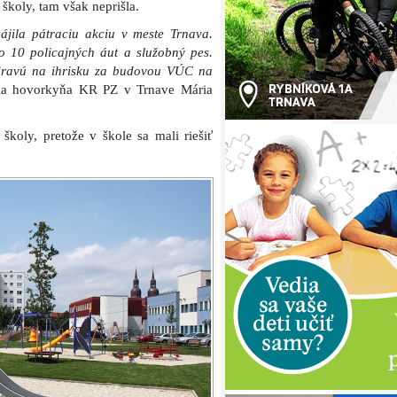
školy, tam však neprišla.
ájila pátraciu akciu v meste Trnava.
o 10 policajných áut a služobný pes.
 zdravú na ihrisku za budovou VÚC na
la hovorkyňa KR PZ v Trnave Mária
školy, pretože v škole sa mali riešiť