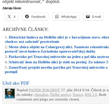
objekt rekonštruovať,“
doplnil.
Zdieľajte článok:
X
Facebook
WhatsApp
E-mail
ARCHÍVNE ČLÁNKY:
Historická budova na Hollého ulici je v havarijnom stave, ohr
chodcov má zabrániť prestrešenie
Mesto zbúra objekt na Coburgovej ulici. Namiesto rekonštrukc
postaviť novú budovu Zariadenia opatrovateľskej služby
Parkovisko pri Trnavskej univerzite na jeden a pol dňa uzatvo
Schátralý dom na Hollého ulici je stále na predaj. Za takmer 5
Zamýšľaný projekt nového parčíka pri Trnavskej univerzite o 
postúpil
Ulož ako PDF
Napísal
PATRIK POKORNÝ
17. júla 2014 9:34. Článok je 
do rubriky:
Aktuálne
,
Ďalšie správy
,
Trnava
.
RSS 2.0
. Both
comments and pings are currently closed.