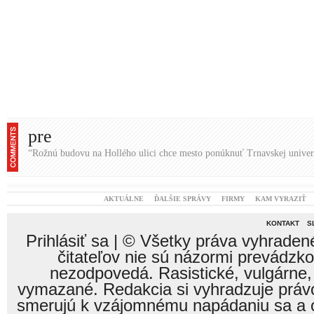
pre
“Rožnú budovu na Hollého ulici chce mesto ponúknuť Trnavskej univer
AKTUÁLNE
ĎALŠIE SPRÁVY
FIRMY
KAM VYRAZIŤ
KONTAKT
S
Prihlásiť sa
| © Všetky práva vyhraden
čitateľov nie sú názormi prevádzk
nezodpovedá. Rasistické, vulgárne,
vymazané. Redakcia si vyhradzuje právo
smerujú k vzájomnému napádaniu sa a o