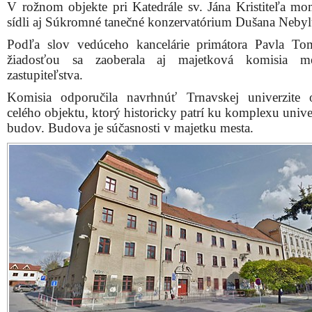
V rožnom objekte pri Katedrále sv. Jána Kristiteľa mo
sídli aj Súkromné tanečné konzervatórium Dušana Nebyl
Podľa slov vedúceho kancelárie primátora Pavla To
žiadosťou sa zaoberala aj majetková komisia me
zastupiteľstva.
Komisia odporučila navrhnúť Trnavskej univerzite 
celého objektu, ktorý historicky patrí ku komplexu univ
budov. Budova je súčasnosti v majetku mesta.