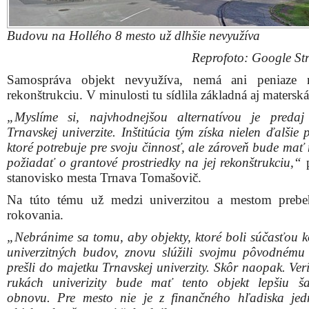
Budovu na Hollého 8 mesto už dlhšie nevyužíva
Reprofoto: Google Str
Samospráva objekt nevyužíva, nemá ani peniaze 
rekonštrukciu. V minulosti tu sídlila základná aj materská
„Myslíme si, najvhodnejšou alternatívou je preda
Trnavskej univerzite. Inštitúcia tým získa nielen ďalšie p
ktoré potrebuje pre svoju činnosť, ale zároveň bude mať
požiadať o grantové prostriedky na jej rekonštrukciu,“
p
stanovisko mesta Trnava Tomašovič.
Na túto tému už medzi univerzitou a mestom prebe
rokovania.
„Nebránime sa tomu, aby objekty, ktoré boli súčasťou 
univerzitných budov, znovu slúžili svojmu pôvodnému
prešli do majetku Trnavskej univerzity. Skôr naopak. Ver
rukách univerizity bude mať tento objekt lepšiu 
obnovu. Pre mesto nie je z finančného hľadiska je