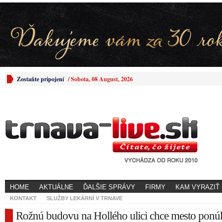
Zostaňte pripojení
/
Sobota, 08 August, 2026
HOME
AKTUÁLNE
ĎALŠIE SPRÁVY
FIRMY
KAM VYRAZIŤ
KONTAKT
SLUŽBY LEKÁRNÍ V TRNAVE
Rožnú budovu na Hollého ulici chce mesto pon