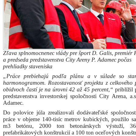
Do polovice júla zrealizovali dodávateľské spoločnos
práce v objeme 140-tisíc metrov kubických, použilo sa 
m3 betónu, 2000 ton betonárskych výstuží, 3
prefabrikátových konštrukcií a 100 ton oceľových konštr
Na prvý priateľský zápas by nastúpiť proti domácemu 
mužstvo Lazio Rím. V septembri 2015 plánujú od
trnavskej City Aréne – Štadióne Antona Malatin
kapacitou 19 000 sedadiel prvý medzištátny due
reprezentáciami Slovenska a Ukrajiny.