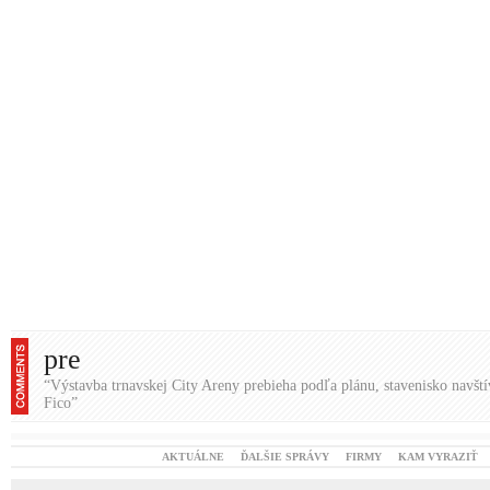
“Výstavba trnavskej City Areny prebieha podľa plánu, stavenisko navští
Fico”
AKTUÁLNE
ĎALŠIE SPRÁVY
FIRMY
KAM VYRAZIŤ
KONTAKT
S
Prihlásiť sa
| © Všetky práva vyhraden
čitateľov nie sú názormi prevádzk
nezodpovedá. Rasistické, vulgárne,
vymazané. Redakcia si vyhradzuje právo
smerujú k vzájomnému napádaniu sa a o