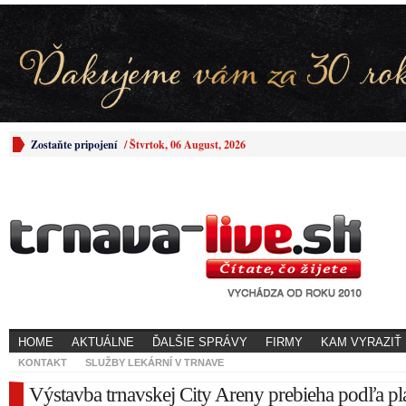
Zostaňte pripojení
/
Štvrtok, 06 August, 2026
HOME
AKTUÁLNE
ĎALŠIE SPRÁVY
FIRMY
KAM VYRAZIŤ
KONTAKT
SLUŽBY LEKÁRNÍ V TRNAVE
Výstavba trnavskej City Areny prebieha podľa pl