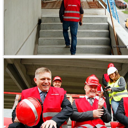
Skúška nových sedadiel: zľava R. Fico, viceprimátor B. 
minister školstva P. Pellegrini
Zdieľajte článok:
X
Facebook
WhatsApp
E-mail
ARCHÍVNE ČLÁNKY:
Výstavba City Areny prebieha podľa plánu, mesto apeluje na v
účinnosť čistenia ciest
Začína výstavba projektu City-Arena. Základný kameň poklep
premiér Fico