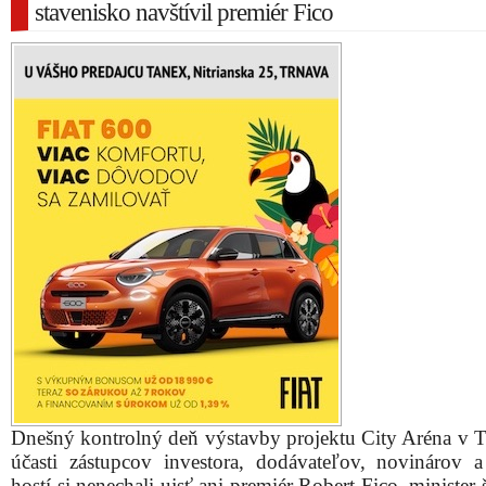
stavenisko navštívil premiér Fico
Dnešný kontrolný deň výstavby projektu City Aréna v T
účasti zástupcov investora, dodávateľov, novinárov a
hostí si nenechali ujsť ani premiér Robert Fico, minister 
vedy, výskumu a športu Peter Pellegrini a šéf Slo
futbalového zväzu Ján Kováčik.
Realizácia projektu nového štadióna a komerčnej 
obchodným centrom začala v septembri 2013.
Doteraz bolo preinvestovaných 12,5 milióna eur, z 
dotácie Vlády SR 13 miliónov sa prečerpalo 2,5 mili
Predpokladané investičné náklady majú dosiahnuť 79 
eur.
City Arénu v Trnave plánujú dokončiť v lete 2015, otvo
naplánované na august alebo september budúceho roka.