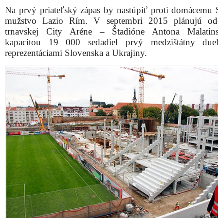
Pohľad na stavenisko z budúcej južnej tribúny
„Chcem Trnavčanom zablahoželať, že sú už na pol
nádhernému futbalovému štadiónu. V Trnave vyrastá top
v rámci spolupráce medzi vládou, futbalovým zväzom, m
futbalovými klubmi, kde bolo vyčlenených 45 miliónov e
zámerov. Vnímam aj ekonomický rozmer, a preto ví
každodenne na stavbe pracuje viac ako 300 ľudí 
očakávať, že v záverečnom štádiu tu nájde prácu 500
zamestnancov,“
vyhlásil R. Fico.
Ako doplnil, pozitívnou skutočnosťou je, že projekt n
bez prieťahov.
„Rozhodnutie podporiť rekonštrukciu štadiónov pova
napriek kríze za dobré, pretože pekné prostredie ľudí k