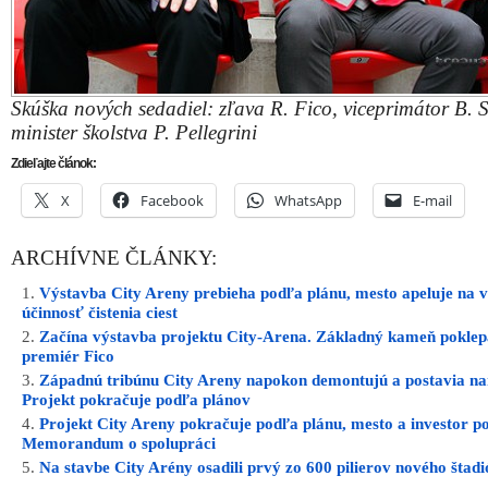
Západnú tribúnu City Areny napokon demontujú a postavia na
Projekt pokračuje podľa plánov
Projekt City Areny pokračuje podľa plánu, mesto a investor po
Memorandum o spolupráci
Na stavbe City Arény osadili prvý zo 600 pilierov nového štad
Ulož ako PDF
Napísal
PATRIK POKORNÝ
14. augusta 2014 12:40. Článok
zaradený do rubriky:
Aktuálne
,
Ďalšie správy
,
Trnava
.
RSS 2
comments and pings are currently closed.
INZERCIA