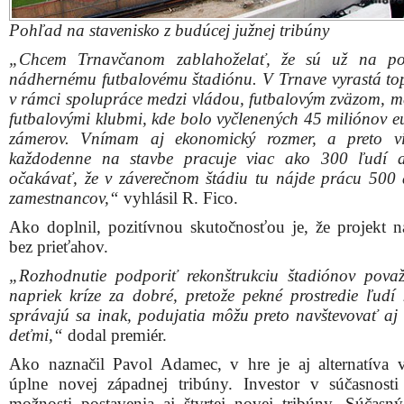
správajú sa inak, podujatia môžu preto navštevovať aj 
deťmi,“
dodal premiér.
Ako naznačil Pavol Adamec, v hre je aj alternatíva 
úplne novej západnej tribúny. Investor v súčasnosti
možnosti postavenia aj štvrtej novej tribúny. Súčasný
počíta s realizáciou iba troch nových tribún a po
pomerne modernej tribúny, do ktorej investovalo me
niekoľkými rokmi asi 2 milióny eur.
Náklady na vybudovanie novej západnej tribúny by si v
nové náklady v odhadovanej výške od 8 do 10 milió
zvýšila by sa aj celková kapacita štadióna na 30 – tisíc mi
„Toto by už bola druhá etapa výstavby, ale zatiaľ ide l
úvahy. Hľadáme možnosti, aby sme aj západnú tribúnu 
infraštruktúrou dobudovali do štandardu ostatných troc
a uzavreli sme kotol,“
uviedol Adamec.
Ďalšie fotorafie: