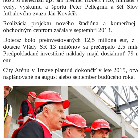
Zľava splnomocnenec vlády pre šport D. Galis, premiér 
a predseda predstavenstva City Areny P. Adamec počas
prehliadky staveniska
„Práce prebiehajú podľa plánu a v súlade so sta
harmonogramom. Rozostavanosť projektu z celkového
obidvoch častí je na úrovni 42 až 45 percent,“
priblížil
predstavenstva investorskej spoločnosti City Arena, a.s
Adamec.