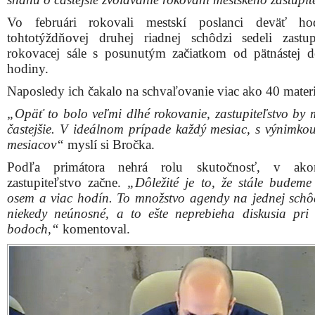
Vo februári rokovali mestskí poslanci deväť ho
tohtotýždňovej druhej riadnej schôdzi sedeli zastup
rokovacej sále s posunutým začiatkom od pätnástej 
hodiny.
Naposledy ich čakalo na schvaľovanie viac ako 40 materi
„Opäť to bolo veľmi dlhé rokovanie, zastupiteľstvo by 
častejšie. V ideálnom prípade každý mesiac, s výnimkou
mesiacov“
myslí si Bročka.
Podľa primátora nehrá rolu skutočnosť, v ak
zastupiteľstvo začne.
„Dôležité je to, že stále budeme
osem a viac hodín. To množstvo agendy na jednej schô
niekedy neúnosné, a to ešte neprebieha diskusia pri 
bodoch,“
komentoval.