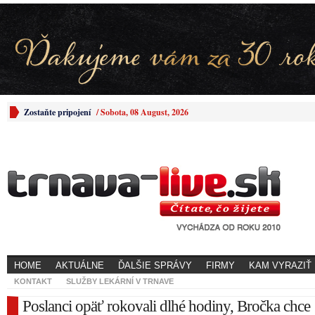
Zostaňte pripojení
/
Sobota, 08 August, 2026
HOME
AKTUÁLNE
ĎALŠIE SPRÁVY
FIRMY
KAM VYRAZIŤ
KONTAKT
SLUŽBY LEKÁRNÍ V TRNAVE
Poslanci opäť rokovali dlhé hodiny, Bročka chce