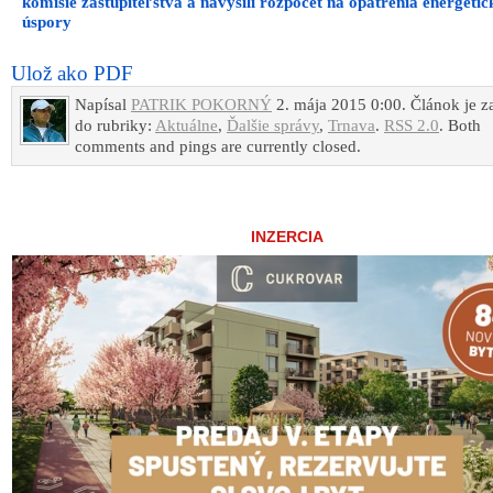
komisie zastupiteľstva a navýšili rozpočet na opatrenia energetic
úspory
Ulož ako PDF
Napísal
PATRIK POKORNÝ
2. mája 2015 0:00. Článok je z
do rubriky:
Aktuálne
,
Ďalšie správy
,
Trnava
.
RSS 2.0
. Both
comments and pings are currently closed.
INZERCIA