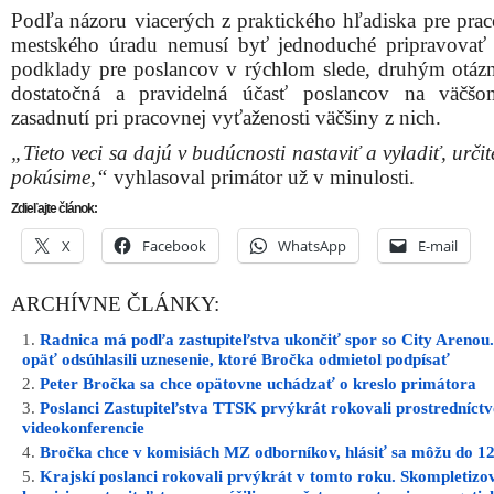
Podľa názoru viacerých z praktického hľadiska pre pra
mestského úradu nemusí byť jednoduché pripravovať 
podklady pre poslancov v rýchlom slede, druhým otáz
dostatočná a pravidelná účasť poslancov na väčšo
zasadnutí pri pracovnej vyťaženosti väčšiny z nich.
„Tieto veci sa dajú v budúcnosti nastaviť a vyladiť, určit
pokúsime,“
vyhlasoval primátor už v minulosti.
Zdieľajte článok:
X
Facebook
WhatsApp
E-mail
ARCHÍVNE ČLÁNKY:
Radnica má podľa zastupiteľstva ukončiť spor so City Arenou.
opäť odsúhlasili uznesenie, ktoré Bročka odmietol podpísať
Peter Bročka sa chce opätovne uchádzať o kreslo primátora
Poslanci Zastupiteľstva TTSK prvýkrát rokovali prostredníct
videokonferencie
Bročka chce v komisiách MZ odborníkov, hlásiť sa môžu do 12
Krajskí poslanci rokovali prvýkrát v tomto roku. Skompletizov