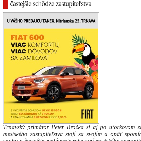
častejšie schôdze zastupiteľstva
Trnavský primátor Peter Bročka si aj po utorkovom z
mestského zastupiteľstva stojí za svojím a opäť spomí
snahu o častejšie zvolávanie rokovaní mestského zastupite