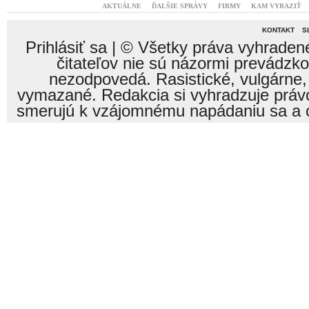
AKTUÁLNE
ĎALŠIE SPRÁVY
FIRMY
KAM VYRAZIŤ
KONTAKT
S
Prihlásiť sa
| © Všetky práva vyhraden
čitateľov nie sú názormi prevádzk
nezodpovedá. Rasistické, vulgárne,
vymazané. Redakcia si vyhradzuje právo
smerujú k vzájomnému napádaniu sa a o