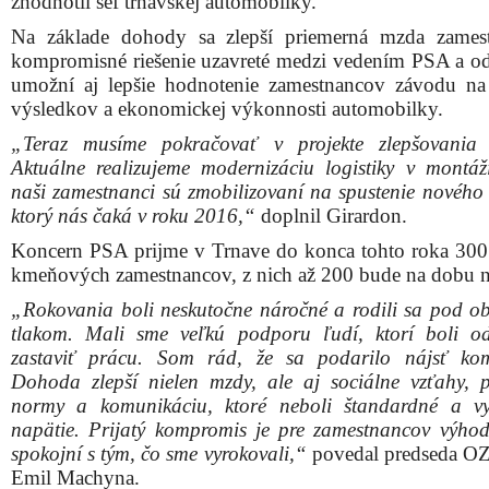
zhodnotil šéf trnavskej automobilky.
Na základe dohody sa zlepší priemerná mzda zames
kompromisné riešenie uzavreté medzi vedením PSA a o
umožní aj lepšie hodnotenie zamestnancov závodu na
výsledkov a ekonomickej výkonnosti automobilky.
„Teraz musíme pokračovať v projekte zlepšovania 
Aktuálne realizujeme modernizáciu logistiky v montáži
naši zamestnanci sú zmobilizovaní na spustenie nového
ktorý nás čaká v roku 2016,“
doplnil Girardon.
Koncern PSA prijme v Trnave do konca tohto roka 30
kmeňových zamestnancov, z nich až 200 bude na dobu n
„Rokovania boli neskutočne náročné a rodili sa pod o
tlakom. Mali sme veľkú podporu ľudí, ktorí boli o
zastaviť prácu. Som rád, že sa podarilo nájsť ko
Dohoda zlepší nielen mzdy, ale aj sociálne vzťahy, 
normy a komunikáciu, ktoré neboli štandardné a vy
napätie. Prijatý kompromis je pre zamestnancov výho
spokojní s tým, čo sme vyrokovali,“
povedal predseda 
Emil Machyna.