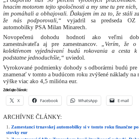
hnacím motorom tejto spoločnosti a my sme tu pre nich,
im pomáhali a obhajovali. Ďakujem im za to, že stáli z
že nás podporovali,“
vyjadril sa predseda O
automobilky PSA Milan Minarech.
Novopečenú dohodu hodnotí ako veľmi dob
zamestnávateľa aj pre zamestnancov.
„Verím, že o 
kolektívnom vyjednávaní budú rokovania a cesta k
podstatne jednoduchšie,“
uviedol.
Vyrokované podmienky dohody s odborármi budú pre
znamenať v tomto a budúcom roku zvýšené náklady na
výške viac ako 4,5 milióna eur.
Zdieľajte článok:
X
Facebook
WhatsApp
E-mail
ARCHÍVNE ČLÁNKY:
Zamestanci trnavskej automobilky si v tomto roku finančne po
stovky eur