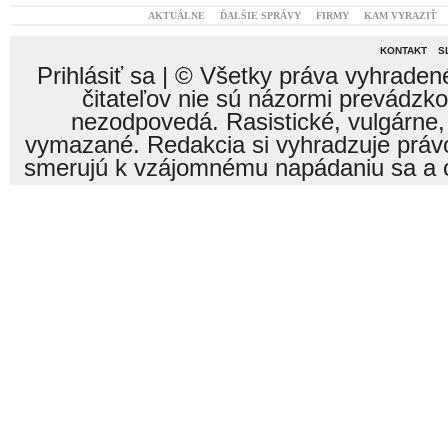
AKTUÁLNE
ĎALŠIE SPRÁVY
FIRMY
KAM VYRAZIŤ
KONTAKT
S
Prihlásiť sa
| © Všetky práva vyhraden
čitateľov nie sú názormi prevádzk
nezodpovedá. Rasistické, vulgárne,
vymazané. Redakcia si vyhradzuje právo
smerujú k vzájomnému napádaniu sa a o