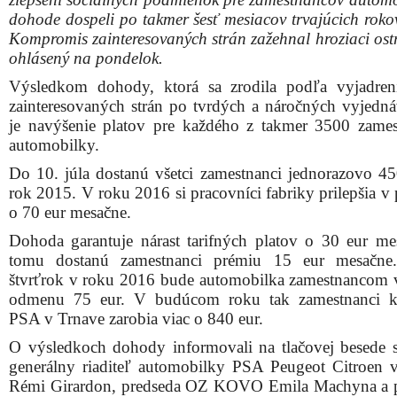
dohode dospeli po takmer šesť mesiacov trvajúcich roko
Kompromis zainteresovaných strán zažehnal hroziaci ostr
ohlásený na pondelok.
Výsledkom dohody, ktorá sa zrodila podľa vyjadre
zainteresovaných strán po tvrdých a náročných vyjedná
je navýšenie platov pre každého z takmer 3500 zame
automobilky.
Do 10. júla dostanú všetci zamestnanci jednorazovo 45
rok 2015. V roku 2016 si pracovníci fabriky prilepšia v
o 70 eur mesačne.
Dohoda garantuje nárast tarifných platov o 30 eur me
tomu dostanú zamestnanci prémiu 15 eur mesačne
štvrťrok v roku 2016 bude automobilka zamestnancom 
odmenu 75 eur. V budúcom roku tak zamestnanci k
PSA v Trnave zarobia viac o 840 eur.
O výsledkoch dohody informovali na tlačovej besede 
generálny riaditeľ automobilky PSA Peugeot Citroen 
Rémi Girardon, predseda OZ KOVO Emila Machyna a 