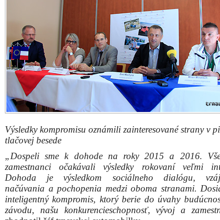
Výsledky kompromisu oznámili zainteresované strany v p
tlačovej besede
„Dospeli sme k dohode na roky 2015 a 2016. Všet
zamestnanci očakávali výsledky rokovaní veľmi int
Dohoda je výsledkom sociálneho dialógu, vzá
načúvania a pochopenia medzi oboma stranami. Dosi
inteligentný kompromis, ktorý berie do úvahy budúcno
závodu, našu konkurencieschopnosť, vývoj a zamest