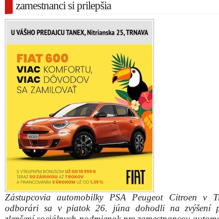
zamestnanci si prilepšia
Zástupcovia automobilky PSA Peugeot Citroen v T
odborári sa v piatok 26. júna dohodli na zvýšení 
zlepšení sociálnych podmienok pre zamestnancov automo