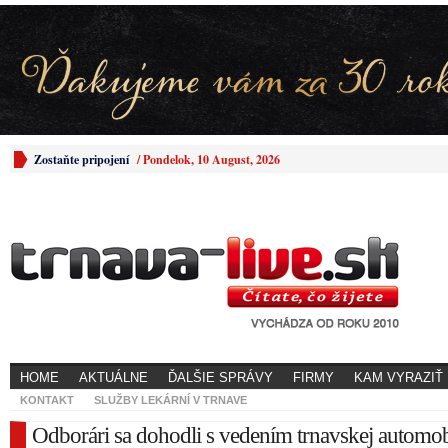
Zostaňte pripojení
/
Pondelok, 10 August, 2026
HOME
AKTUÁLNE
ĎALŠIE SPRÁVY
FIRMY
KAM VYRAZIŤ
KONTAKT
SLUŽBY LEKÁRNÍ V TRNAVE
Odborári sa dohodli s vedením trnavskej automob