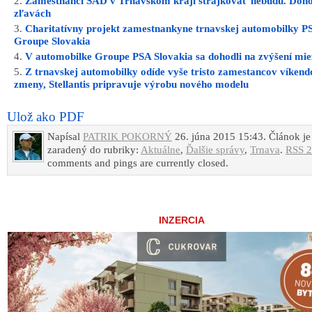
Zamestnanci SAD v Trnavskom kraji štrajkovať nebudú. Dohod
zľavách
Charitatívny projekt zamestnankyne trnavskej automobilky P
Groupe Slovakia
V automobilke Groupe PSA Slovakia sa dohodli na zvýšení mi
Z trnavskej automobilky odíde vyše tristo zamestancov víkend
zmeny, Stellantis pripravuje výrobu nového modelu
Ulož ako PDF
Napísal
PATRIK POKORNÝ
26. júna 2015 15:43. Článok je
zaradený do rubriky:
Aktuálne
,
Ďalšie správy
,
Trnava
.
RSS 2
comments and pings are currently closed.
INZERCIA