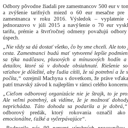
Odbory pôvodne žiadali pre zamestnancov 500 eur v to
a zvýšenie tarifných miezd o 60 eur mesačne pre 
zamestnanca v roku 2016. Výsledok – vyplatenie 
jednorazovo v júli 2015 a navýšenie o 70 eur vysk
tarifu, prémie a štvrťročnej odmeny považujú odbory
úspech.
„Nie vždy sa dá dostať všetko, čo by sme chceli. Ale toto
cesta. Zamestnanci budú mať vytvorené lepšie podmien
sa týka nadčasov, plusových a mínusových hodín a
detailov, ktoré sú v dohode obsiahnuté. Riešenie so
vzťahov je dôležité, aby ľudia cítili, že sú potrební a že 
počíta,“
ozrejmil Machyna s dovetkom, že práve vďa
patrí trnavský závod k najlepším v rámci celého koncer
„Cieľom odborovej organizácie nie je štrajk, to je pros
Ale veľmi potrebný, ak vidíme, že je možnosť dohody
neprichádza. Táto dohoda sa podarila a je dobrá,
odborový predák, ktorý rokovania označil ak
emocionálne, ťažké a vyčerpávajúce“
.
„Podporilo nás 90 percent výrobných pracovníkov.