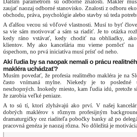
Ďalším parametrom sú odborné znalosti. Maklér mus
zaujať naozaj odborné stanovisko. Znalosti z odboru ek
obchodu, práva, psychológie alebo stavby sú teda potreb
A ďalšou vecou sú vôľové vlastnosti. Musí to byť člove
sa vie sám motivovať a sám sa riadiť. Je to otázka roz
kedy ráno vstávať, kedy chodiť na obhliadky, ako
klientov. My ako kancelária mu vieme pomôcť na c
úspechom, no prvá iniciatíva musí prísť od neho.
Akí ľudia by sa naopak nemali o prácu realitné
makléra uchádzať?
Musím povedať, že profesia realitného makléra je na S
často vnímaná mylne. Niekedy je to posledné ú
neschopných. Inokedy miesto, kam ľudia idú, pretože si
že zarobia veľké peniaze.
A to sú tí, ktorí zlyhávajú ako prví. V našej kancelá
dobrých maklérov s rôznym profesijným backgrou
dramaturgičky cez riaditeľa pobočky banky až po delegá
pracovná genéza je naozaj rôzna. No dôležitá je motiváci