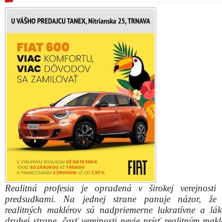
Realitná profesia je opradená v širokej verejnosti
predsudkami. Na jednej strane panuje názor, že 
realitných maklérov sú nadpriemerne lukratívne a lá
druhej strane, časť verejnosti nevie prísť realitným ma