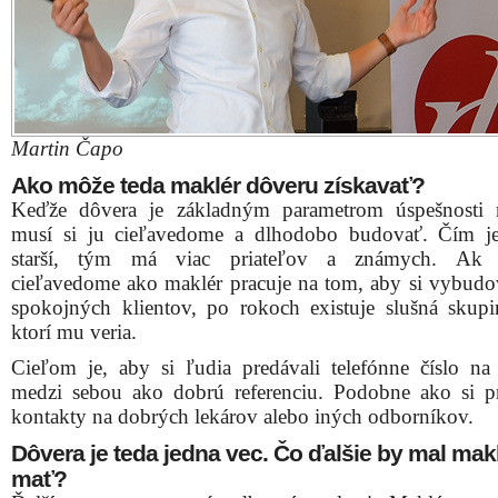
Martin Čapo
Ako môže teda maklér dôveru získavať?
Keďže dôvera je základným parametrom úspešnosti 
musí si ju cieľavedome a dlhodobo budovať. Čím j
starší, tým má viac priateľov a známych. Ak 
cieľavedome ako maklér pracuje na tom, aby si vybudo
spokojných klientov, po rokoch existuje slušná skupi
ktorí mu veria.
Cieľom je, aby si ľudia predávali telefónne číslo na
medzi sebou ako dobrú referenciu. Podobne ako si p
kontakty na dobrých lekárov alebo iných odborníkov.
Dôvera je teda jedna vec. Čo ďalšie by mal mak
mať?