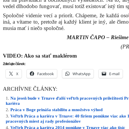
vedel dlhodobo fungovať, musí totiž existovať istý tím sp
Spoločné videnie vecí a priorít. Chápeme, že každá oso
iná, a vítame to, pretože aj každý klient je iný, ale člen
musia mať i niečo spoločné.
MARTIN ČAPO – Riešime 
(PR
VIDEO: Ako sa stať maklérom
Zdieľajte článok:
X
Facebook
WhatsApp
E-mail
ARCHÍVNE ČLÁNKY:
Na jeseň bude v Trnave ďalší veľtrh pracovných príležitostí P
kariéra
Práca v Boge prináša stabilitu a množstvo výhod
Veľtrh Práca a kariéra v Trnave: 40 firiem ponúkne viac ako 
pracovných miest aj rady profesionálov
Veľtrh Práca a kariéra 2014 ponúkne v Trnave viac ako tisíc