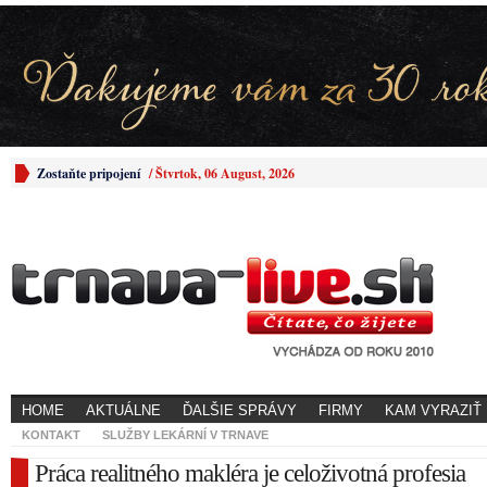
Zostaňte pripojení
/
Štvrtok, 06 August, 2026
HOME
AKTUÁLNE
ĎALŠIE SPRÁVY
FIRMY
KAM VYRAZIŤ
KONTAKT
SLUŽBY LEKÁRNÍ V TRNAVE
Práca realitného makléra je celoživotná profesia