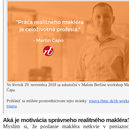
Vo štvrtok 29. novembra 2018 sa uskutoční v Malom Berlíne workshop Ma
Čapa.
Prihlásiť sa môžete prostredníctvom tejto stránky:
trnava.rbmc.sk/rb-work
trnava
.
Aká je motivácia správneho realitného makléra
Myslím si, že poslanie makléra netkvie v peniazo