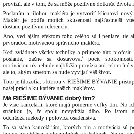
provízií, ale v tom, že sa môže pozitívne dotknúť života 
Poslaním a úlohou makléra je vytvoriť klientovi nov
Maklér je podľa mojich skúseností najšťastnejší vt
dostane pozitívnu referenciu.
Áno, vedľajším efektom toho celého sú i peniaze, tie al
prvoradou motiváciou správneho makléra.
Keď zvládnete všetky techniky a prijmete túto profesiu 
poslanie, začne sa dostavovať pocit spokojnosti
motiváciou už nebude najbližšia provízia ani celoročné 
ale to, akým smerom sa bude vyvíjať váš život.
Toto je filozofia, s ktorou v RIEŠIME BÝVANIE pristu
našej práci a ku kariére našich maklérov.
Má RIEŠIME BÝVANIE dobrý tím?
Je viac kancelárií, ktoré majú pomerne veľký tím. No ic
stránkou je, že spolu nevydržia dlho. Po istom 
odchádza niekedy i polovica osadenstva.
To sa stáva kanceláriám, ktorých tím a motivácia sú p
iba na pravidlách a obchodných výsledkoch. Na to, ab