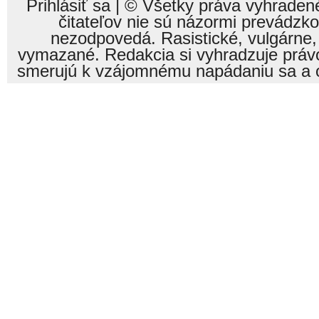
Prihlásiť sa
| © Všetky práva vyhraden
čitateľov nie sú názormi prevádzk
nezodpovedá. Rasistické, vulgárne,
vymazané. Redakcia si vyhradzuje právo
smerujú k vzájomnému napádaniu sa a o