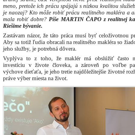
meno, pretože ich prácu spájajú s nízkou kvalitou služie
je naozaj? Kto môže robiť prácu realitného makléra a a
mala robiť dobre?
Píše MARTIN ČAPO z realitnej ka
Riešime bývanie.
Zastávam názor, že táto práca musí byť celoživotnou pr
Aby sa totiž ľudia obracali na realitného makléra so žia
jeho služby, je potrebná dôvera.
Vyplýva to z toho, že maklér má obslúžiť často n
investíciu v živote človeka, a zároveň po voľbe pa
výchove dieťaťa, je jeho tretie najdôležitejšie životné ro
práve výber miesta na život.