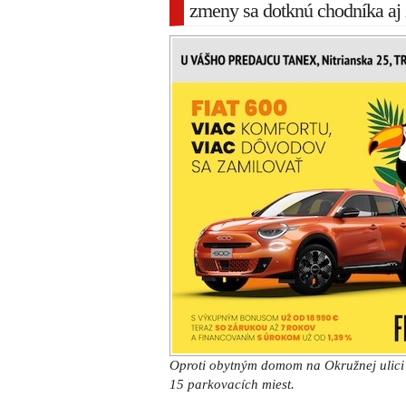
zmeny sa dotknú chodníka aj 
Oproti obytným domom na Okružnej ulici 
15 parkovacích miest.
Mesto Trnava chce mať v priebehu letn
dokumentáciu pre stavebné povolenie s
pre investičný zámer vybudovania 15 n
ulici.
Projekt bude okrem nových priestorov 
autobusovej zastávky pri bytovom dome 
v jazdnom pruhu. Zastávka bude premiest
vytvorí zastávkový záliv.
Súčasťou zámeru je tiež posunutie a 
približne 90 metrov tak, ako ukazuje 
Trnave v roku 2018.