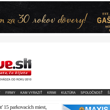
Y
FIRMY
KAM VYRAZIŤ
KRIMI
KULTÚRA
SPOLOČNOSŤ
Š
ť 15 parkovacích miest,