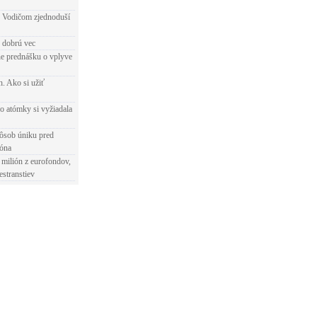
 Vodičom zjednoduší
e dobrú vec
e prednášku o vplyve
h. Ako si užiť
o atómky si vyžiadala
ôsob úniku pred
ióna
 milión z eurofondov,
estranstiev