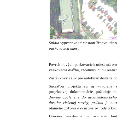
projektovej dokumentácie požaduje 
dreviny začlenené do architektonického
dosahu riešenej stavby, pričom je nu
platného zákona o ochrane prírody a kra
Dreviny navrhnuté na asanáciu bu
„Základnú kostru ozelenenia riešeného u
a navrhované stromy vysadené ako alej
uvádza mesto Trnava.
Projekt bude riešiť aj návrh zmeny jes
osvetlenia, ktoré sú stavbou dotknuté.
MAPA
: