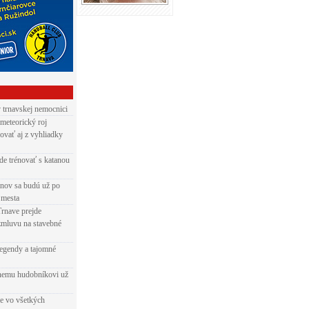
v trnavskej nemocnici
 meteorický roj
ovať aj z vyhliadky
de trénovať s katanou
nov sa budú už po
 mesta
Trnave prejde
zmluvu na stavebné
egendy a tajomné
rnemu hudobníkovi už
ie vo všetkých