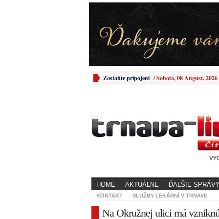
Zostaňte pripojení
/
Sobota, 08 August, 2026
HOME
AKTUÁLNE
ĎALŠIE SPRÁV
KONTAKT
SLUŽBY LEKÁRNÍ V TRNAVE
Na Okružnej ulici má vzniknú