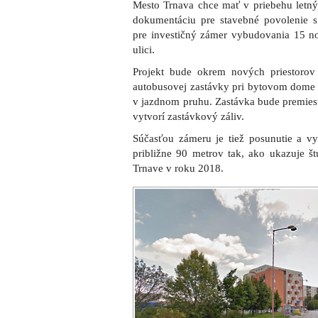
Nové parkovacie miesta majú vzniknúť z t
zelenom páse