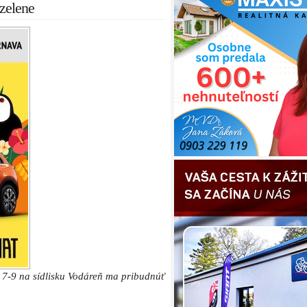
zelene
7-9 na sídlisku Vodáreň ma pribudnúť
ých mesiacov vypracovanú projektovú
 podrobnosťou realizačného projektu
ových parkovacích miest na Okružnej
pre parkovanie áut riešiť aj polohu
Adam, ktorá sa v súčasnosti nachádza
nená ďalej od cesty a pre autobusy sa
vybudovanie nového chodníka v dĺžke
štúdia spracovaná Mestským úradom v