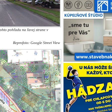
uje plánované umiestnenie nových
ZDROJ: Mesto Trnava
riť podľa odporúčania mesta drenážna
ované z betónovej dlažby.
ovrch z cementobetónu.
adovnícke úpravy. Od zhotoviteľa