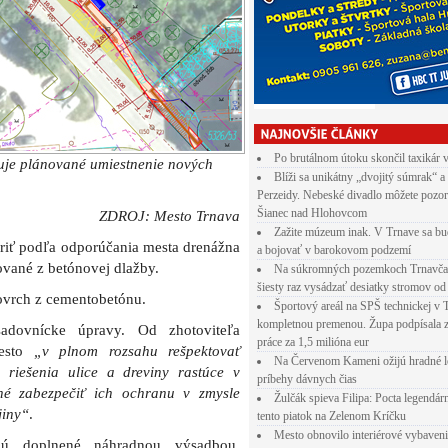
mesto
„v plnom rozsahu rešpektovať
 riešenia ulice a dreviny rastúce v
tné zabezpečiť ich ochranu v zmysle
jiny“
.
dú doplnené náhradnou výsadbou.
ličného priestoru budú tvoriť pôvodné
, stromoradie, solitéry a podobne,“
Po brutálnom útoku skončil taxikár 
Blíži sa unikátny „dvojitý súmrak“ a
tvujúceho vedenia a stĺpov verejného
Perzeidy. Nebeské divadlo môžete pozor
Šianec nad Hlohovcom
Zažite múzeum inak. V Trnave sa bu
a bojovať v barokovom podzemí
Na súkromných pozemkoch Trnavča
šiesty raz vysádzať desiatky stromov od
Športový areál na SPŠ technickej v 
kompletnou premenou. Župa podpísala 
práce za 1,5 milióna eur
Na Červenom Kameni ožijú hradné l
príbehy dávnych čias
Žulčák spieva Filipa: Pocta legendá
tento piatok na Zelenom Kríčku
Mesto obnovilo interiérové vybaven