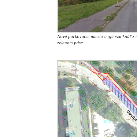
Štúdia vypracovaná mestom Trnava ukaz
parkovacích miest
Povrch nových parkovacích miest má tvo
vsakovacia dlažba, chodníky budú realiz
Zastávkový záliv pre autobusy dostane p
Súčasťou projektu sú aj vyvolané s