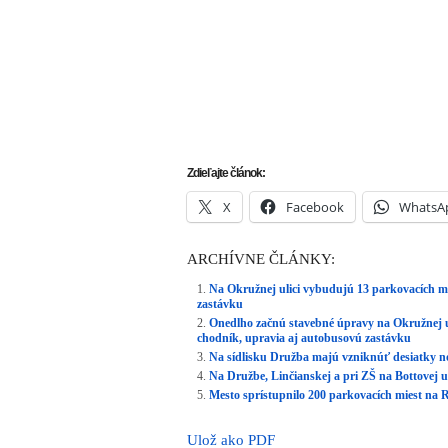
Na sídlisku Družba majú vzniknúť desiatky n
Na Družbe, Linčianskej a pri ZŠ na Bottovej u
Mesto sprístupnilo 200 parkovacích miest na R
Ulož ako PDF
Napísal
PATRIK POKORNÝ
14. mája 20
Aktuálne
,
Ďalšie správy
,
Trnava
.
RSS 2.0
.
INZER