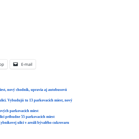
ových parkovacích miest
lici pribudne 55 parkovacích miest
ybníkovej ulici v areáli bývalého cukrovaru
19 13:00. Článok je zaradený do rubriky:
 Both comments and pings are currently closed.
CIA