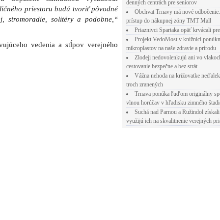
denných centrách pre seniorov
Obchvat Trnavy má nové odbočenie.
prístup do nákupnej zóny TMT Mall
Priaznivci Spartaka opäť krvácali pr
Projekt VedoMost v knižnici ponúkn
mikroplastov na naše zdravie a prírodu
Zlodeji nedovolenkujú ani vo vlakoc
cestovanie bezpečne a bez strát
Vážna nehoda na križovatke neďalek
troch zranených
Trnava ponúka ľuďom originálny sp
vlnou horúčav v hľadisku zimného štad
Suchá nad Parnou a Ružindol získali
využijú ich na skvalitnenie verejných pri
pp
E-mail
est, nový chodník, upravia aj autobusovú
ici. Vybudujú tu 13 parkovacích miest, nový