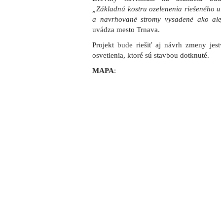
Zdieľajte článok:
X
Facebook
WhatsA
ARCHÍVNE ČLÁNKY:
Na Okružnej ulici vybudujú 13 parkovacích mi
zastávku
Onedlho začnú stavebné úpravy na Okružnej ul
chodník, upravia aj autobusovú zastávku