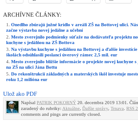
ARCHÍVNE ČLÁNKY:
Onedlho zbúrajú južné krídlo v areáli ZŠ na Bottovej ulici. Nás
začne výstavba novej jedálne a učební
Mesto zverejnilo podmienky súťaže na dodávateľa projektu n
kuchyne s jedálňou na ZŠ Bottova
Na výstavbu kuchyne s jedálňou na Bottovej a ďalšie investície
školách odsúhlasili poslanci úverový rámec 2,5 mil. eur
Mesto zverejnilo bližšie informácie o projekte novej kuchyne s
na ZŠ na ulici Jána Bottu
Do rekonštrukcií základných a materských škôl investuje mest
roku 1,2 milióna eur
Ulož ako PDF
Napísal
PATRIK POKORNÝ
20. decembra 2019 13:01. Člán
zaradený do rubriky:
Aktuálne
,
Ďalšie správy
,
Trnava
.
RSS 2
comments and pings are currently closed.