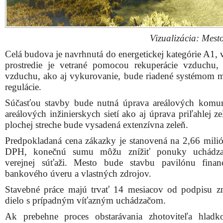
Vizualizácia: Mest
Celá budova je navrhnutá do energetickej kategórie A1, 
prostredie je vetrané pomocou rekuperácie vzduchu,
vzduchu, ako aj vykurovanie, bude riadené systémom m
regulácie.
Súčasťou stavby bude nutná úprava areálových komun
areálových inžinierskych sietí ako aj úprava priľahlej z
plochej streche bude vysadená extenzívna zeleň.
Predpokladaná cena zákazky je stanovená na 2,66 milió
DPH, konečnú sumu môžu znížiť ponuky uchádz
verejnej súťaži. Mesto bude stavbu pavilónu fina
bankového úveru a vlastných zdrojov.
Stavebné práce majú trvať 14 mesiacov od podpisu 
dielo s prípadným víťazným uchádzačom.
Ak prebehne proces obstarávania zhotoviteľa hlad