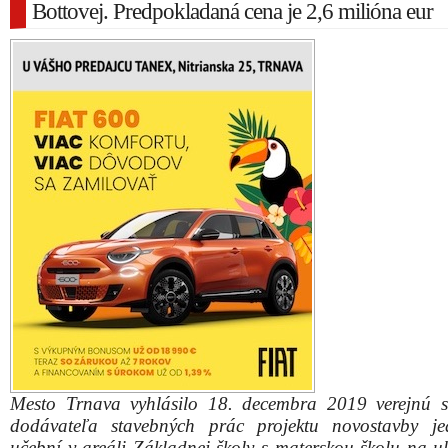
Bottovej. Predpokladaná cena je 2,6 milióna eur
Mesto Trnava vyhlásilo 18. decembra 2019 verejnú 
dodávateľa stavebných prác projektu novostavby j
učební v areáli Základnej školy s materskou školu na ul