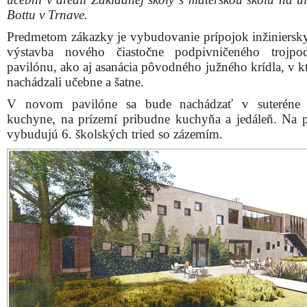
Bottu v Trnave.
Predmetom zákazky je vybudovanie prípojok inžinierskyc
výstavba nového čiastočne podpivničeného trojpod
pavilónu, ako aj asanácia pôvodného južného krídla, v k
nachádzali učebne a šatne.
V novom pavilóne sa bude nachádzať v suteréne 
kuchyne, na prízemí pribudne kuchyňa a jedáleň. Na 
vybudujú 6. školských tried so zázemím.