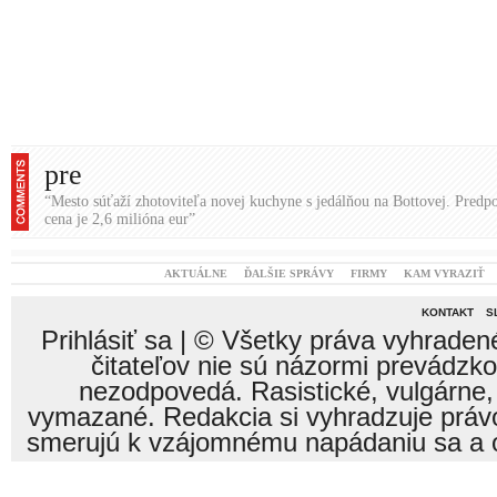
pre
“Mesto súťaží zhotoviteľa novej kuchyne s jedálňou na Bottovej. Predp
cena je 2,6 milióna eur”
AKTUÁLNE
ĎALŠIE SPRÁVY
FIRMY
KAM VYRAZIŤ
KONTAKT
S
Prihlásiť sa
| © Všetky práva vyhraden
čitateľov nie sú názormi prevádzk
nezodpovedá. Rasistické, vulgárne,
vymazané. Redakcia si vyhradzuje právo
smerujú k vzájomnému napádaniu sa a o