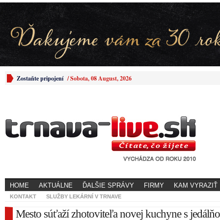
Zostaňte pripojení
/
Sobota, 08 August, 2026
HOME
AKTUÁLNE
ĎALŠIE SPRÁVY
FIRMY
KAM VYRAZIŤ
KONTAKT
SLUŽBY LEKÁRNÍ V TRNAVE
Mesto súťaží zhotoviteľa novej kuchyne s jedálň