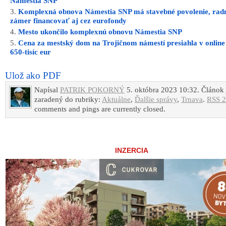
Námestia SNP
Komplexná obnova Námestia SNP má stavebné povolenie, radn
zámer financovať aj cez eurofondy
Mesto ukončilo komplexnú obnovu Námestia SNP
Cena za mestský dom na Trojičnom námestí presiahla v online 
650-tisíc eur
Ulož ako PDF
Napísal
PATRIK POKORNÝ
5. októbra 2023 10:32. Článok 
zaradený do rubriky:
Aktuálne
,
Ďalšie správy
,
Trnava
.
RSS 2
comments and pings are currently closed.
INZERCIA