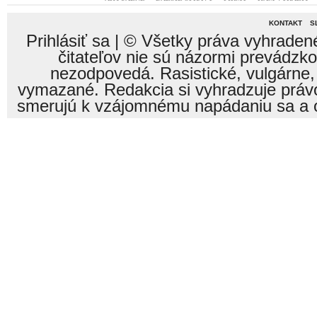
KONTAKT
S
Prihlásiť sa
| © Všetky práva vyhraden
čitateľov nie sú názormi prevádzk
nezodpovedá. Rasistické, vulgárne,
vymazané. Redakcia si vyhradzuje právo
smerujú k vzájomnému napádaniu sa a o