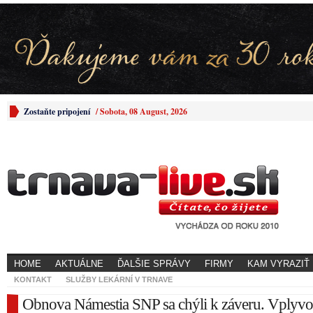
Zostaňte pripojení
/
Sobota, 08 August, 2026
HOME
AKTUÁLNE
ĎALŠIE SPRÁVY
FIRMY
KAM VYRAZIŤ
KONTAKT
SLUŽBY LEKÁRNÍ V TRNAVE
Obnova Námestia SNP sa chýli k záveru. Vplyv