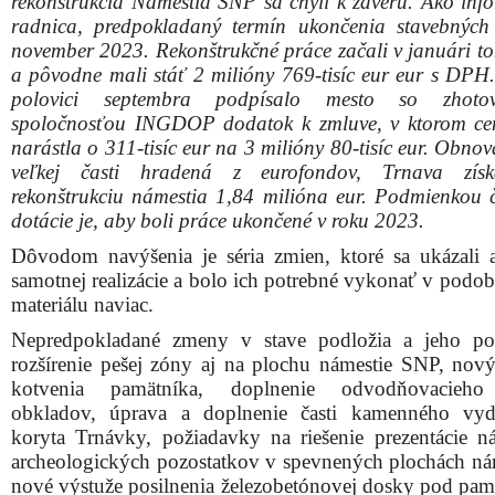
rekonštrukcia Námestia SNP sa chýli k záveru. Ako inf
radnica, predpokladaný termín ukončenia stavebných
november 2023. Rekonštrukčné práce začali v januári to
a pôvodne mali stáť 2 milióny 769-tisíc eur eur s DPH.
polovici septembra podpísalo mesto so zhotovi
spoločnosťou INGDOP dodatok k zmluve, v ktorom ce
narástla o 311-tisíc eur na 3 milióny 80-tisíc eur. Obno
veľkej časti hradená z eurofondov, Trnava zís
rekonštrukciu námestia 1,84 milióna eur. Podmienkou 
dotácie je, aby boli práce ukončené v roku 2023.
Dôvodom navýšenia je séria zmien, ktoré sa ukázali 
samotnej realizácie a bolo ich potrebné vykonať v podob
materiálu naviac.
Nepredpokladané zmeny v stave podložia a jeho pos
rozšírenie pešej zóny aj na plochu námestie SNP, nov
kotvenia pamätníka, doplnenie odvodňovacieho
obkladov, úprava a doplnenie časti kamenného vyd
koryta Trnávky, požiadavky na riešenie prezentácie ná
archeologických pozostatkov v spevnených plochách nám
nové výstuže posilnenia železobetónovej dosky pod pa