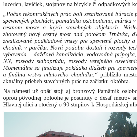
lucerien, lavičiek, stojanov na bicykle či odpadkových k
„Počas rekontrukčných prác boli zrealizované búracie 
spevnených plochách, pamätníku oslobodenia, múriku v 
cestnom moste a iných stavebných objektoch. Násl
zhotovený nový cestný most nad potokom Trnávka, ďa
zrealizované podkladové vrstvy pre spevnené plochy a
chodník v parčíku. Novú podobu dostali i rozvody tec
vybavenia – dažďová kanalizácia, vodovodná prípojka,
NN, rozvody slaboprúdu, rozvody verejného osvetleni
Momentálne sa finalizuje pokládka dlažieb pre spevnen
a finálna vrstva mlatového chodníku,“
priblížilo mest
aktuálny priebeh stavebných prác na začiatku októbra.
Na námestí už opäť stojí aj bronzový Pamätník oslobo
oproti pôvodnej poloohe je posunutý o desať metrov 
Hlavnej ulici a otočený o 90 stupňov k Hospodárskej ulic